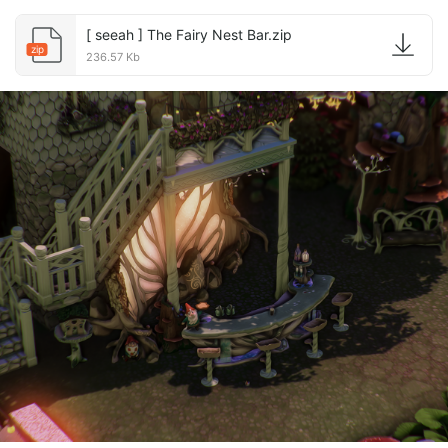
[ seeah ] The Fairy Nest Bar.zip
zip
236.57 Kb