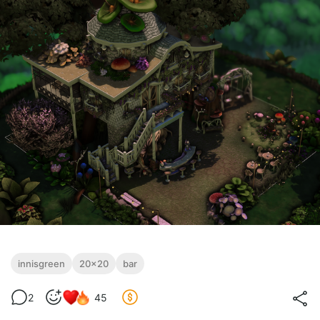
innisgreen
20x20
bar
2
45