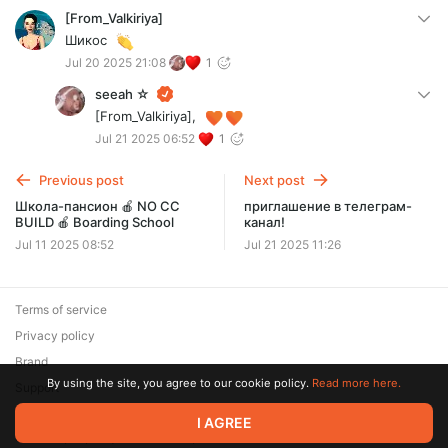
[From_Valkiriya]
Шикос
Jul 20 2025 21:08
1
seeah ☆
[From_Valkiriya],
Jul 21 2025 06:52
1
Previous post
Next post
Школа-пансион 🍎 NO CC
приглашение в телеграм-
BUILD 🍎 Boarding School
канал!
Jul 11 2025 08:52
Jul 21 2025 11:26
Terms of service
Privacy policy
Brand
By using the site, you agree to our cookie policy.
Read more here.
Support
I AGREE
© 2026 Zaya Solutions Limited. All rights reserved. All trademarks
are the property of their respective owners.