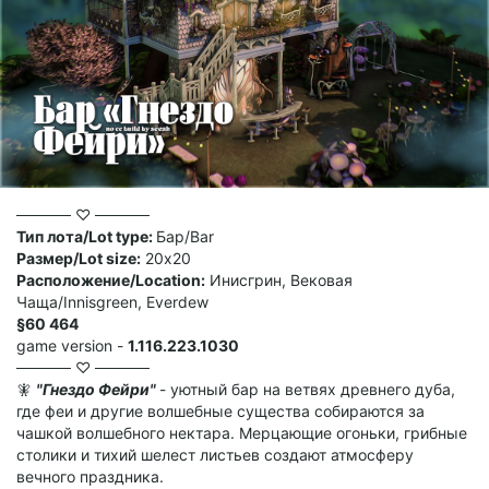
───── ♡ ─────
Тип лота/Lot type:
Бар/Bar
Размер/Lot size:
20х20
Расположение/Location:
Инисгрин, Вековая
Чаща/Innisgreen, Everdew
§60 464
game version -
1.116.223.1030
───── ♡ ─────
🧚
"Гнездо Фейри"
- уютный бар на ветвях древнего дуба,
где феи и другие волшебные существа собираются за
чашкой волшебного нектара. Мерцающие огоньки, грибные
столики и тихий шелест листьев создают атмосферу
вечного праздника.