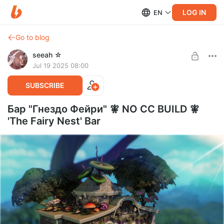
LOG IN
EN
Go to blog
seeah ☆
Jul 19 2025 08:00
SUBSCRIBE
Бар "Гнездо Фейри" 🧚 NO CC BUILD 🧚
'The Fairy Nest' Bar