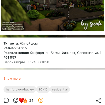
Тип лота:
Жилой дом
Размер:
20х15
Расположение:
Хэнфорд-он-Бэгли, Финчвик, Сапожная ул. 1
§61 057
Версия игры
- 1.124.63.1020
T
.O.U | ПРАВИЛА ИСПОЛЬЗОВАНИЯ
Show more
- ЗАПРЕЩЕНО использовать мои постройки в ПЛАТНЫХ
сохранениях, в т.ч. с ранним доступом!
henford-on-bagley
20x15
residential
- не перезаливайте и не выставляйте мои работы за свои;
- если используете мои постройки в публичных
сохранениях, указывайте мое авторство в описании или
34
названии постройки