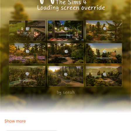
Show more
☀ Теплый июльский вечер в Коппердейле прямо на ваших
экранах!