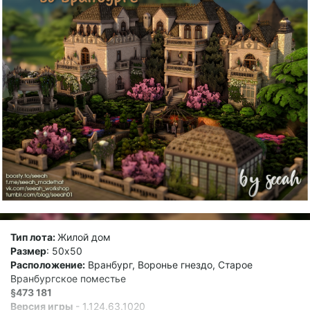
Тип лота:
Жилой дом
Размер
: 50x50
Расположение:
Вранбург, Воронье гнездо, Старое
Вранбургское поместье
§473 181
Версия игры
- 1.124.63.1020