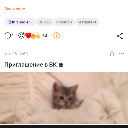
🌴 Ресторан
"Порт Альма"
- живописное заведение,
Show more
расположенное на побережье изумрудного моря. Кроме
изысканной средиземноморской кухни, здесь вы можете
In bundle
30x20
ondarion
restaurant
попробовать себя в искусстве танца или полюбоваться
прекрасным видом со смотровой башни.
2
64
[ seeah ] Restaurant Port Alma.zip
zip
440.27 Kb
Mar 25 12:50
Приглашение в ВК 🎀