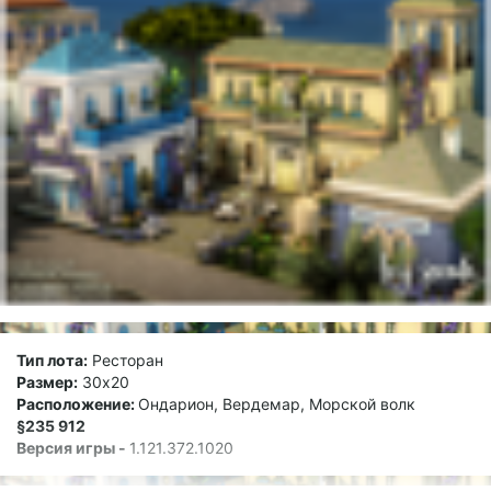
Тип лота:
Ресторан
Размер:
30х20
Расположение:
Ондарион, Вердемар, Морской волк
§235 912
Версия игры -
1.121.372.1020