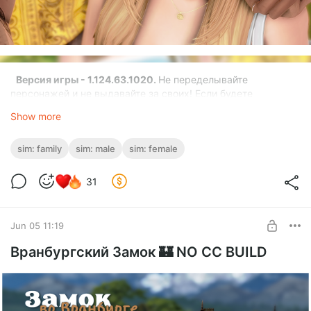
Версия игры - 1.124.63.1020.
Не переделывайте
персонажей и не выдавайте за своих! Если будете
использовать персонажа в своей династии, отмечайте меня
Show more
как автора, мне будет очень приятно! ☕ Приятной игры! ☕
sim: family
sim: male
sim: female
31
Jun 05 11:19
Вранбургский Замок 🏰 NO CC BUILD