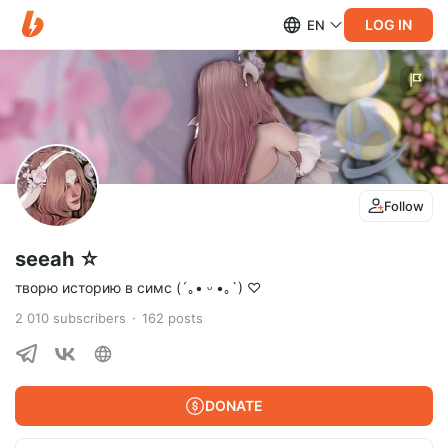
LOG IN
EN
Follow
seeah ☆
творю историю в симс (´｡• ᵕ •｡`) ♡
2 010
subscribers
162
posts
DONATE