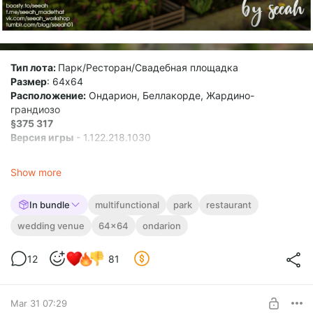
Тип лота:
Парк/Ресторан/Свадебная площадка
Размер
: 64х64
Расположение:
Ондарион, Беллакорде, Жардино-
грандиозо
§375 317
Версия игры
- 1.122.218.1030
Show more
🍇
Многофункциональный участок, на котором можно с
интересом провести целый день. В вашем распоряжении
In bundle
multifunctional
park
restaurant
ресторан, винодельня, красивый парк и помещение для
аристократов!
wedding venue
64x64
ondarion
[ seeah ] Royal Winery.zip
12
81
zip
489.74 Kb
Mar 31 07:29