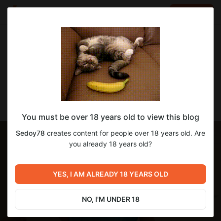
LOG IN
EN
Go to blog
Sedoy78
Sep 14 2025 10:25
SUBSCRIBE
SexBot_II_Recalibrated-2.04-pc-Rus
You must be over 18 years old to view this blog
Sedoy78
creates content for people over 18 years old. Are
you already 18 years old?
YES, I AM ALREADY 18 YEARS OLD
NO, I'M UNDER 18