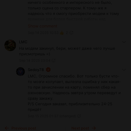
ничего особенного и интересного не было,
только сцена со старпером. К тому-же я
надеюсь что я смогу приобрести модем к тому
времени для более быстрой работы над
переводами. Сейчас у меня главная цель
Show comment
закончить перевод "Никакой пощады", потому
Sep 14 2025 10:53
2
как её очень много людей ожидает.
LMC
На модем закинул, бери, может даже чего лучше
присмотришь =)
Sep 14 2025 23:04
Sedoy78
LMC, Огромное спасибо. Вот только бусти что-
то мозги колупает, вылезла ошибка у ник какая-
то при зачислении на карту, поменял сбер на
озоновскую. Надеюсь завтра утром переведут и
сразу закажу.
P/S Сегодня заказал, приблизительно 24-25
придёт
Sep 15 2025 01:37
(changed)
Previous post
Next post