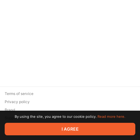
Terms of service
Privacy policy
Brand
By using the site, you agree to our cookie policy.
Read more here.
Support
© 2026 Zaya Solutions Limited. All rights reserved. All trademarks
I AGREE
are the property of their respective owners.