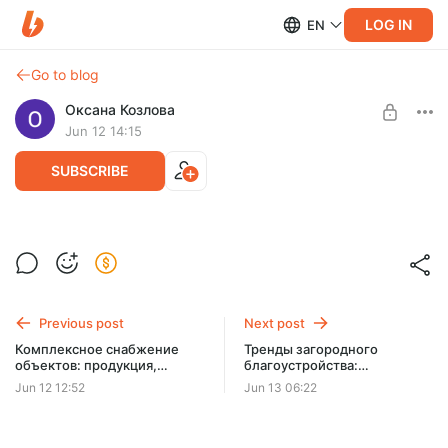
LOG IN
EN
Go to blog
Оксана Козлова
Jun 12 14:15
SUBSCRIBE
Производство и продажа спортивного
Post is available after purchase
инвентаря: комплексное оснащение
объектов от ПК Старт
BUY FOR $1.3
Previous post
Next post
Комплексное снабжение
Тренды загородного
объектов: продукция,
благоустройства:
которую выпускает ведущий
полимерная лоза для
Jun 12 12:52
Jun 13 06:22
арматурный завод
дизайнерских интерьеров