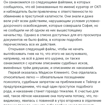
Он ознакомился со следующими файлами, в которых
сообщалось, что её (неназванные по имени) куратор от СКП
и наблюдатель были привлечены к ответственности по
обвинению в преступной халатности. Они знали и даже
вели учёт всем действиям, нарушающим условия условно-
досрочного освобождения, которые совершала София, но
не сообщили ни об одном из них вышестоящему
начальству. Однако в списке доступных для его просмотра
документов не было файла, в котором подробно
перечислялись все их действия.
Открывая следующий файлы, чтобы не начать
выплёскивать гнев на то, что этого не заслуживало,
например, на всё в доме его шурина, он также
ознакомился с кратким описанием судебных исков,
вменённых трём девушкам, и описанием их наказаний.
Первой оказалась Мэдисон Клементс. Она отделалась
относительно легко — обязательным посещением
психолога, судебным запретом на приближение к Тейлор и
предупреждением, что ещё один проступок подобного
рода, и наказание станет гораздо тяжелее. К счастью для
неё, такое лёгкое наказание она получила потому, что, по-
видимому, явилась с повинной в утро вторника в отделение