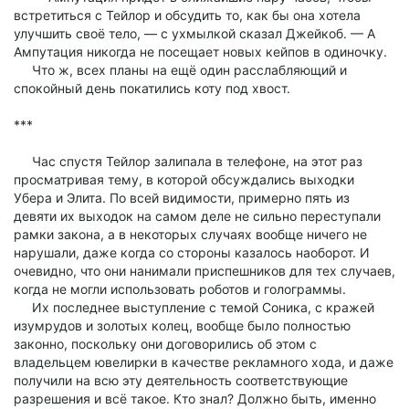
встретиться с Тейлор и обсудить то, как бы она хотела
улучшить своё тело, — с ухмылкой сказал Джейкоб. — А
Ампутация никогда не посещает новых кейпов в одиночку.
Что ж, всех планы на ещё один расслабляющий и
спокойный день покатились коту под хвост.
***
Час спустя Тейлор залипала в телефоне, на этот раз
просматривая тему, в которой обсуждались выходки
Убера и Элита. По всей видимости, примерно пять из
девяти их выходок на самом деле не сильно переступали
рамки закона, а в некоторых случаях вообще ничего не
нарушали, даже когда со стороны казалось наоборот. И
очевидно, что они нанимали приспешников для тех случаев,
когда не могли использовать роботов и голограммы.
Их последнее выступление с темой Соника, с кражей
изумрудов и золотых колец, вообще было полностью
законно, поскольку они договорились об этом с
владельцем ювелирки в качестве рекламного хода, и даже
получили на всю эту деятельность соответствующие
разрешения и всё такое. Кто знал? Должно быть, именно