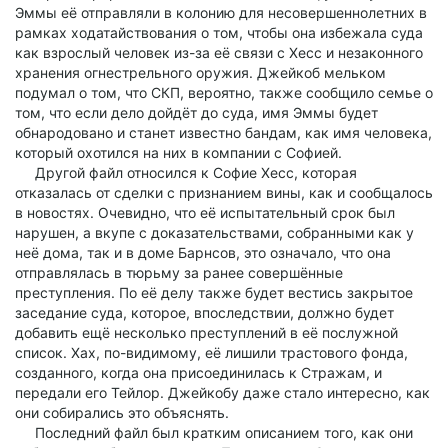
Эммы её отправляли в колонию для несовершеннолетних в
рамках ходатайствования о том, чтобы она избежала суда
как взрослый человек из-за её связи с Хесс и незаконного
хранения огнестрельного оружия. Джейкоб мельком
подумал о том, что СКП, вероятно, также сообщило семье о
том, что если дело дойдёт до суда, имя Эммы будет
обнародовано и станет известно бандам, как имя человека,
который охотился на них в компании с Софией.
Другой файл относился к Софие Хесс, которая
отказалась от сделки с признанием вины, как и сообщалось
в новостях. Очевидно, что её испытательный срок был
нарушен, а вкупе с доказательствами, собранными как у
неё дома, так и в доме Барнсов, это означало, что она
отправлялась в тюрьму за ранее совершённые
преступления. По её делу также будет вестись закрытое
заседание суда, которое, впоследствии, должно будет
добавить ещё несколько преступлений в её послужной
список. Хах, по-видимому, её лишили трастового фонда,
созданного, когда она присоединилась к Стражам, и
передали его Тейлор. Джейкобу даже стало интересно, как
они собирались это объяснять.
Последний файл был кратким описанием того, как они