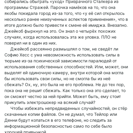
собирались обыграть «уход» Призрачного Сталкера из
программы Стражей. Парочка намёков на то, что она
якобы покидала город из-за того, что «у её сил открылось
несколько ранее неизученных аспектов применения», что в
итоге должно было привести к смене её имиджа. Внезапно.
Джейкоб фыркнул на это. Он знал о четырёх похожих
случаях, когда использовалась эта же уловка. ПЛО не
поверил ни в один из них.
Джейкоб рассеянно размышлял о том, не сведёт ли
Софию Хесс с ума невозможность использовать силы в
тюрьме из-за психической зависимости паралюдей от
использования собственных способностей. Или, может, они
выделят ей одиночную камеру, внутри которой она могла
бы использовать свои силы, но не смогла бы из неё
сбежать? Ох, ну, это была не его проблема. Не до тех пор,
пока она не решит сбежать. Как только она это сделает, то
он сможет честно за ней прийти. Может быть, ему стоит
прикупить электрошокер на всякий случай?
Чтобы избежать непредвиденных случайностей, он стёр
скачанные копии файлов. Он не думал, что Тейлор или
Денни будут копаться в его телефоне, но следить за
информационной безопасностью само по себе было
хорошей привычкой.