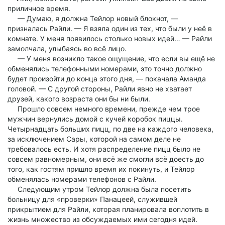
приличное время.
— Думаю, я должна Тейлор новый блокнот, —
призналась Райли. — Я взяла один из тех, что были у неё в
комнате. У меня появилось столько новых идей… — Райли
замолчала, улыбаясь во всё лицо.
— У меня возникло такое ощущение, что если вы ещё не
обменялись телефонными номерами, это точно должно
будет произойти до конца этого дня, — покачала Аманда
головой. — С другой стороны, Райли явно не хватает
друзей, какого возраста они бы ни были.
Прошло совсем немного времени, прежде чем трое
мужчин вернулись домой с кучей коробок пиццы.
Четырнадцать больших пицц, по две на каждого человека,
за исключением Сары, которой на самом деле не
требовалось есть. И хотя распределение пицц было не
совсем равномерным, они всё же смогли всё доесть до
того, как гостям пришло время их покинуть, и Тейлор
обменялась номерами телефонов с Райли.
Следующим утром Тейлор должна была посетить
больницу для «проверки» Панацеей, служившей
прикрытием для Райли, которая планировала воплотить в
жизнь множество из обсуждаемых ими сегодня идей.