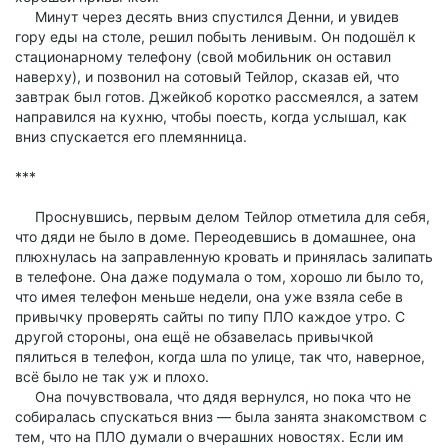
Минут через десять вниз спустился Денни, и увидев
гору еды на столе, решил побыть ленивым. Он подошёл к
стационарному телефону (свой мобильник он оставил
наверху), и позвонил на сотовый Тейлор, сказав ей, что
завтрак был готов. Джейкоб коротко рассмеялся, а затем
направился на кухню, чтобы поесть, когда услышал, как
вниз спускается его племянница.
***
Проснувшись, первым делом Тейлор отметила для себя,
что дяди не было в доме. Переодевшись в домашнее, она
плюхнулась на заправленную кровать и принялась залипать
в телефоне. Она даже подумала о том, хорошо ли было то,
что имея телефон меньше недели, она уже взяла себе в
привычку проверять сайты по типу ПЛО каждое утро. С
другой стороны, она ещё не обзавелась привычкой
пялиться в телефон, когда шла по улице, так что, наверное,
всё было не так уж и плохо.
Она почувствовала, что дядя вернулся, но пока что не
собиралась спускаться вниз — была занята знакомством с
тем, что на ПЛО думали о вчерашних новостях. Если им