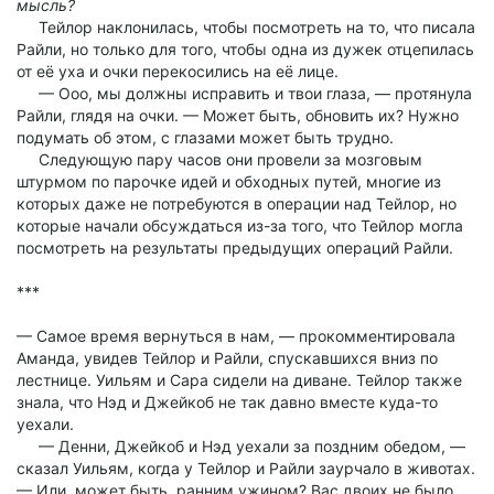
мысль?
Тейлор наклонилась, чтобы посмотреть на то, что писала
Райли, но только для того, чтобы одна из дужек отцепилась
от её уха и очки перекосились на её лице.
— Ооо, мы должны исправить и твои глаза, — протянула
Райли, глядя на очки. — Может быть, обновить их? Нужно
подумать об этом, с глазами может быть трудно.
Следующую пару часов они провели за мозговым
штурмом по парочке идей и обходных путей, многие из
которых даже не потребуются в операции над Тейлор, но
которые начали обсуждаться из-за того, что Тейлор могла
посмотреть на результаты предыдущих операций Райли.
***
— Самое время вернуться в нам, — прокомментировала
Аманда, увидев Тейлор и Райли, спускавшихся вниз по
лестнице. Уильям и Сара сидели на диване. Тейлор также
знала, что Нэд и Джейкоб не так давно вместе куда-то
уехали.
— Денни, Джейкоб и Нэд уехали за поздним обедом, —
сказал Уильям, когда у Тейлор и Райли заурчало в животах.
— Или, может быть, ранним ужином? Вас двоих не было