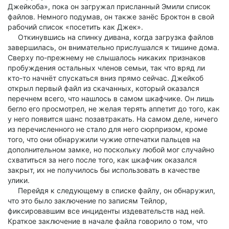
Джейкоба», пока он загружал присланный Эмили список
файлов. Немного подумав, он также занёс Броктон в свой
рабочий список «посетить как Джек».
Откинувшись на спинку дивана, когда загрузка файлов
завершилась, он внимательно прислушался к тишине дома.
Сверху по-прежнему не слышалось никаких признаков
пробуждения остальных членов семьи, так что вряд ли
кто-то начнёт спускаться вниз прямо сейчас. Джейкоб
открыл первый файл из скачанных, который оказался
перечнем всего, что нашлось в самом шкафчике. Он лишь
бегло его просмотрел, не желая терять аппетит до того, как
у него появится шанс позавтракать. На самом деле, ничего
из перечисленного не стало для него сюрпризом, кроме
того, что они обнаружили чужие отпечатки пальцев на
дополнительном замке, но поскольку любой мог случайно
схватиться за него после того, как шкафчик оказался
закрыт, их не получилось бы использовать в качестве
улики.
Перейдя к следующему в списке файлу, он обнаружил,
что это было заключение по записям Тейлор,
фиксировавшим все инциденты издевательств над ней.
Краткое заключение в начале файла говорило о том, что