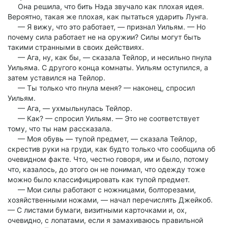
Она решила, что бить Нэда звучало как плохая идея.
Вероятно, такая же плохая, как пытаться ударить Лунга.
— Я вижу, что это работает, — признал Уильям. — Но
почему сила работает не на оружии? Силы могут быть
такими странными в своих действиях.
— Ага, ну, как бы, — сказала Тейлор, и несильно пнула
Уильяма. С другого конца комнаты. Уильям оступился, а
затем уставился на Тейлор.
— Ты только что пнула меня? — наконец, спросил
Уильям.
— Ага, — ухмыльнулась Тейлор.
— Как? — спросил Уильям. — Это не соответствует
тому, что ты нам рассказала.
— Моя обувь — тупой предмет, — сказала Тейлор,
скрестив руки на груди, как будто только что сообщила об
очевидном факте. Что, честно говоря, им и было, потому
что, казалось, до этого он не понимал, что одежду тоже
можно было классифицировать как тупой предмет.
— Мои силы работают с ножницами, болторезами,
хозяйственными ножами, — начал перечислять Джейкоб.
— С листами бумаги, визитными карточками и, ох,
очевидно, с лопатами, если я замахиваюсь правильной