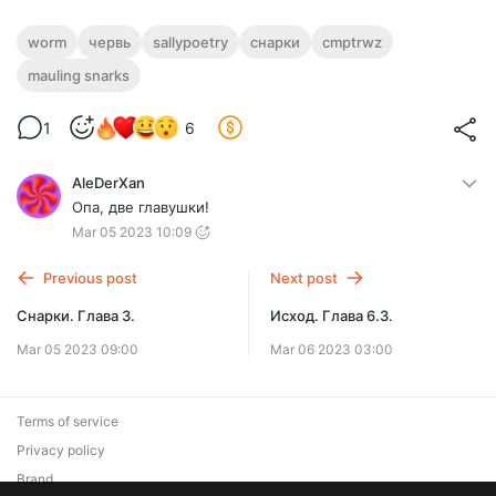
worm
червь
sallypoetry
снарки
cmptrwz
mauling snarks
1
6
AleDerXan
Опа, две главушки!
Mar 05 2023 10:09
Previous post
Next post
Снарки. Глава 3.
Исход. Глава 6.3.
Mar 05 2023 09:00
Mar 06 2023 03:00
Terms of service
Privacy policy
Brand