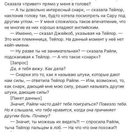
Сказала «привет» прямо у меня в голове?
— А ты довольно интересный снарк, — сказала Тейлор,
наклонив голову так, будто хотела посмотреть на Сару под
другим углом. — У меня сложилось такое впечатление, что
не многие из них хорошо владеют английским.
— Именно, — сказал Джейкоб, указывая на Тейлор. —
Это моя племянница, Тейлор. На данный момент у неё нет
кейп-имени.
— Ну разве ты не занимательная? — сказала Райли,
подскакивая к Тейлор. — А что такое «снарк»?
[Запрос]
Да, я тебя вижу. Как дела?
— Снарки это то, как я называю штуки, которые дают
нам силы, — ответила Тейлор Райли. — Или, возможно, то,
как снарк, дающий мне мою силу, решил называть другие
штуки, дающие силы?
[Пакет данных]
Значит, Райли часто даёт тебе поиграться? Повезло тебе.
Но я слышала, что тебе нравится, когда она причиняет
другим боль. Почему?
— Значит, ты можешь их видеть?! — спросила Райли,
тыча Тейлор пальцем в лоб. — На что что они похожи?!