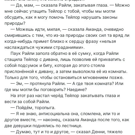
— Да, мам, — сказала Райли, закатывая глаза. — Можно
мне сейчас утащить Тейлор с тобой, чтобы мы могли
обсудить, как я могу помочь Тейлор нарушать законы
природы?
— Можешь идти, милая, — сказала Аманда, очевидно
смирившись с тем, что из-за природы своих сил та вряд ли
когда-нибудь примет близко к сердцу фразу «нельзя
наслаждаться чужими страданиями».
Паук Райли заполз обратно в её сумку, когда Райли
стащила Тейлор с дивана, лишь позволив ей прихватить с
собой подсумок и биту, которая до этого стояла
прислонённой к дивану, а затем выволокла её из комнаты.
Только для того, чтобы остановиться мгновением позже.
— Эм, — протянула Райли. — А где твоя комната? Или
где мы могли бы поговорить? Наедине?
На этот раз настал черёд Тейлор закатывать глаза и
вести за собой Райли.
— Пойдём, торопыга.
— Я не знаю, антисоциальна она, сломлена, или то и
другое вместе, — наконец, сказала Аманда после того, как
две девушки поднялись по лестнице.
— Думаю, тут и то и другое, — сказал Денни, тяжело