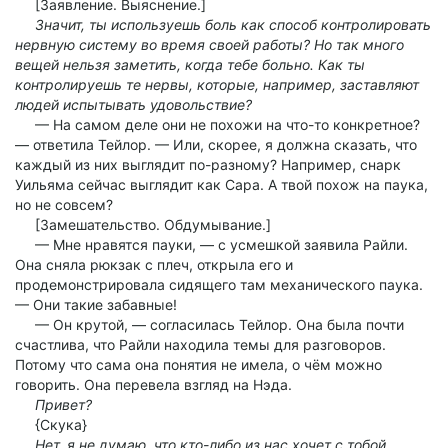
[Заявление. Выяснение.]
Значит, ты используешь боль как способ контролировать
нервную систему во время своей работы? Но так много
вещей нельзя заметить, когда тебе больно. Как ты
контролируешь те нервы, которые, например, заставляют
людей испытывать удовольствие?
— На самом деле они не похожи на что-то конкретное?
— ответила Тейлор. — Или, скорее, я должна сказать, что
каждый из них выглядит по-разному? Например, снарк
Уильяма сейчас выглядит как Сара. А твой похож на паука,
но не совсем?
[Замешательство. Обдумывание.]
— Мне нравятся пауки, — с усмешкой заявила Райли.
Она сняла рюкзак с плеч, открыла его и
продемонстрировала сидящего там механического паука.
— Они такие забавные!
— Он крутой, — согласилась Тейлор. Она была почти
счастлива, что Райли находила темы для разговоров.
Потому что сама она понятия не имела, о чём можно
говорить. Она перевела взгляд на Нэда.
Привет?
{Скука}
Нет, я не думаю, что кто-либо из нас хочет с тобой