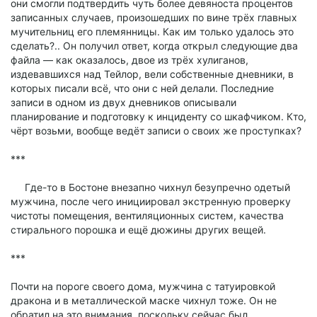
они смогли подтвердить чуть более девяноста процентов
записанных случаев, произошедших по вине трёх главных
мучительниц его племянницы. Как им только удалось это
сделать?.. Он получил ответ, когда открыл следующие два
файла — как оказалось, двое из трёх хулиганов,
издевавшихся над Тейлор, вели собственные дневники, в
которых писали всё, что они с ней делали. Последние
записи в одном из двух дневников описывали
планирование и подготовку к инциденту со шкафчиком. Кто,
чёрт возьми, вообще ведёт записи о своих же проступках?
***
Где-то в Бостоне внезапно чихнул безупречно одетый
мужчина, после чего инициировал экстренную проверку
чистоты помещения, вентиляционных систем, качества
стирального порошка и ещё дюжины других вещей.
***
Почти на пороге своего дома, мужчина с татуировкой
дракона и в металлической маске чихнул тоже. Он не
обратил на это внимания, поскольку сейчас был