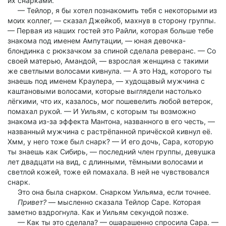
их снарками.
— Тейлор, я бы хотел познакомить тебя с некоторыми из
моих коллег, — сказал Джейкоб, махнув в сторону группы.
— Первая из наших гостей это Райли, которая больше тебе
знакома под именем Ампутации, — юная девочка-
блондинка с рюкзачком за спиной сделала реверанс. — Со
своей матерью, Амандой, — взрослая женщина с такими
же светлыми волосами кивнула. — А это Нэд, которого ты
знаешь под именем Краулера, — худощавый мужчина с
каштановыми волосами, которые выглядели настолько
лёгкими, что их, казалось, мог пошевелить любой ветерок,
помахал рукой. — И Уильям, с которым ты возможно
знакома из-за эффекта Мантона, названного в его честь, —
названный мужчина с растрёпанной причёской кивнул её.
Хмм, у него тоже был снарк? — И его дочь, Сара, которую
ты знаешь как Сибирь, — последний член группы, девушка
лет двадцати на вид, с длинными, тёмными волосами и
светлой кожей, тоже ей помахала. В ней не чувствовался
снарк.
Это она была снарком. Снарком Уильяма, если точнее.
Привет?
— мысленно сказала Тейлор Саре. Которая
заметно вздрогнула. Как и Уильям секундой позже.
— Как ты это сделала? — ошарашенно спросила Сара. —