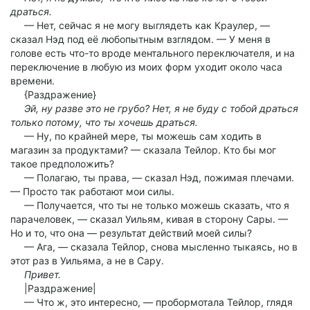
драться.
— Нет, сейчас я не могу выглядеть как Краулер, —
сказал Нэд под её любопытным взглядом. — У меня в
голове есть что-то вроде ментального переключателя, и на
переключение в любую из моих форм уходит около часа
времени.
{Раздражение}
Эй, ну разве это не грубо? Нет, я не буду с тобой драться
только потому, что ты хочешь драться.
— Ну, по крайней мере, ты можешь сам ходить в
магазин за продуктами? — сказала Тейлор. Кто бы мог
такое предположить?
— Полагаю, ты права, — сказал Нэд, пожимая плечами.
— Просто так работают мои силы.
— Получается, что ты не только можешь сказать, что я
парачеловек, — сказал Уильям, кивая в сторону Сары. —
Но и то, что она — результат действий моей силы?
— Ага, — сказала Тейлор, снова мысленно тыкаясь, но в
этот раз в Уильяма, а не в Сару.
Привет.
|Раздражение|
— Что ж, это интересно, — пробормотала Тейлор, глядя