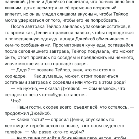
начинкой. Денни и Джейкоб посчитали, что пончик явно был
лишним, даже несмотря на её временно возросший
аппетит, но он выглядел слишком вкусным, чтобы Тейлор
могла удержаться от того, чтобы его не попробовать.
После завтрака Тейлор занялась упаковкой остатков, в
то время как Денни отправился наверх, чтобы переодеться
в повседневную одежду, а дядя Джейкоб обменивался с
кем-то сообщениями. Просматривая кучу еды, оставшейся
после сегодняшнего завтрака, Тейлор подумала, что может
быть, стоит пройтись по соседям и предложить им немного,
иначе многое из этого пропадёт зазря.
— Дядя? — позвала Тейлор, зная, что он стоял в
коридоре. — Как думаешь, может, стоит поделиться
остатками завтрака с соседями или что-то в этом роде?
— Не нужно, — сказал Джейкоб. — Сомневаюсь, что
сегодня от него что-нибудь останется.
Что?
— Наши гости, скорее всего, съедят всё, что осталось, —
продолжил Джейкоб.
— Какие гости? — спросил Денни, спускаясь по
лестнице и теребя чехол на поясе, в котором сидел его
телефон. — Мы разве кого-то ждём?
— Ампутация придёт в ближайшие пару часов, чтобы