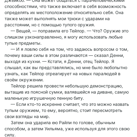
Джейкоб. — Она может общаться с парачеловеческими
способностями, что также включает в себя возможность
определять их местоположение относительно себя. Она
также может выполнять мои трюки с ударами на
расстоянии, но с помощью тупого оружия.
— Вещей, — поправила его Тейлор. — Что? Оружие это
слишком узконаправленно, я могу использовать любые
тупые предметы.
— И я ловлю себя на том, что задаюсь вопросом о том,
почему ваши силы в этом различаются — сказал Денни,
выходя из кухни. — Кстати, я Денни, отец Тейлор. Я
слышал, как вы представлялись, но мне было любопытно
узнать, как Тейлор отреагирует на новых паралюдей в
своём окружении.
Тейлор решила провести небольшую демонстрацию,
вытащив из поясной сумки, валявшейся на диване, самую
маленькую игрушечную пенную биту.
— Если кто-то искренне считает, что это можно назвать
тупым оружием, то ему, вероятно, стоит пересмотреть
свои взгляды на мир.
Затем она ударила ею Райли по голове, обычным
способом, а затем Уильяма, уже используя для этого свою
силу.