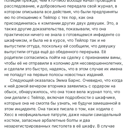
полиции прежде, чем кто-либо вообще начал проводить
расследование, и добровольно передала свой журнал, в
котором описывала все действия, что были предприняты
ею по отношению к Тейлор с тех пор, как она
присоединилась к компании других двух девушек. Это, а
также другие доказательства, показывали, что она
практически ничего не знала о готовящемся инфиденте со
шкафчиком, и была не в курсе, что Тейлор так и не
выпустили оттуда, поскольку ей сообщили, что девушку
выпустили оттуда ещё до обеденного перерыва. Её
родители согласились пойти на сделку с признанием вины,
чтобы её не отправили в колонию для несовершеннолетних,
и сделали это быстро, надеясь, что в этом случае их имена
не попадут на первые полосы новостных изданий.
Следующей оказалась Эмма Барнс. Очевидно, что когда
к ней домой вечером вторника заявились с ордером на
обыск, обнаружилось, что она тоже вела журнал того, что
они делали с Тейлор, включая подробности о шкафчике,
которые она не смогла бы узнать, не будучи замешанной в
этом инциденте. Она также писала о том, как ходила с
Хесс в неофициальные патрули, даже нашли самодельный
костюм, запасные арбалетные болты и два
незарегистрированных пистолета в её шкафу. В случае