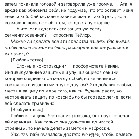
затем покачала головой и заговорила уже громче. — Ага, я
вроде как обновила себя, не подумав, что это оставит меня
невысокой. Сейчас мне нравится иметь такой рост, но я
возможно пожалею об этом, когда стану старше.
— А что, если сделать эту защитную сетку
сегментированной? — спросила Тейлор.
Можно ли сделать все эти средства защиты блочными,
чтобы после их можно было расширять или регулировать
их размер?
[Любопытство]
— Блочные конструкции? — пробормотала Райли. —
Индивидуальные защитные и улучшающиеся секции,
которые соединяются между собой, но не являются
постоянно связанными друг с другом? Это добавит слабые
места в защиту по мере того, как ты будешь расти, но
настраивать защиту по новой было бы гораздо легче, если
всё сделать правильно.
[Возбуждение]
Райли вытащила блокнот из рюкзака, бот-паук передал
ей карандаш. Как только она долистала до чистой
страницы, то начала делать заметки и наброски.
Хах, так тебе оказалось достаточно идеи, чтобы развить