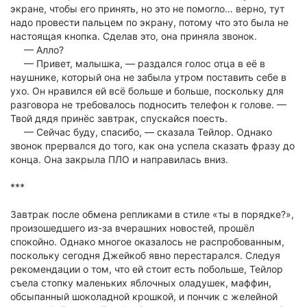
экране, чтобы его принять, но это не помогло… верно, тут
надо провести пальцем по экрану, потому что это была не
настоящая кнопка. Сделав это, она приняла звонок.
— Алло?
— Привет, малышка, — раздался голос отца в её в
наушнике, который она не забыла утром поставить себе в
ухо. Он нравился ей всё больше и больше, поскольку для
разговора не требовалось подносить телефон к голове. —
Твой дядя принёс завтрак, спускайся поесть.
— Сейчас буду, спасибо, — сказала Тейлор. Однако
звонок прервался до того, как она успела сказать фразу до
конца. Она закрыла ПЛО и направилась вниз.
***
Завтрак после обмена репликами в стиле «ты в порядке?»,
произошедшего из-за вчерашних новостей, прошёл
спокойно. Однако многое оказалось не распробованным,
поскольку сегодня Джейкоб явно перестарался. Следуя
рекомендации о том, что ей стоит есть побольше, Тейлор
съела стопку маленьких яблочных оладушек, маффин,
обсыпанный шоколадной крошкой, и пончик с желейной