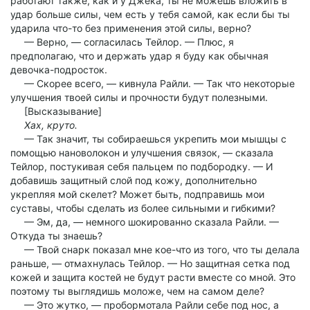
работают также, как и у Джека, ты не можешь вложить в
удар больше силы, чем есть у тебя самой, как если бы ты
ударила что-то без применения этой силы, верно?
— Верно, — согласилась Тейлор. — Плюс, я
предполагаю, что и держать удар я буду как обычная
девочка-подросток.
— Скорее всего, — кивнула Райли. — Так что некоторые
улучшения твоей силы и прочности будут полезными.
[Высказывание]
Хах, круто.
— Так значит, ты собираешься укрепить мои мышцы с
помощью нановолокон и улучшения связок, — сказала
Тейлор, постукивая себя пальцем по подбородку. — И
добавишь защитный слой под кожу, дополнительно
укрепляя мой скелет? Может быть, подправишь мои
суставы, чтобы сделать из более сильными и гибкими?
— Эм, да, — немного шокированно сказала Райли. —
Откуда ты знаешь?
— Твой снарк показал мне кое-что из того, что ты делала
раньше, — отмахнулась Тейлор. — Но защитная сетка под
кожей и защита костей не будут расти вместе со мной. Это
поэтому ты выглядишь моложе, чем на самом деле?
— Это жутко, — пробормотала Райли себе под нос, а