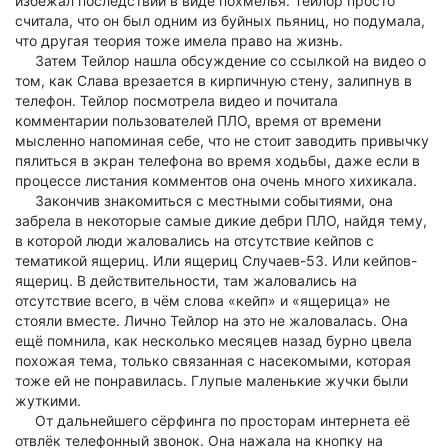
избежал последствий в виде похмелья. Тейлор просто
считала, что он был одним из буйных пьяниц, но подумала,
что другая теория тоже имела право на жизнь.
Затем Тейлор нашла обсуждение со ссылкой на видео о
том, как Слава врезается в кирпичную стену, залипнув в
телефон. Тейлор посмотрела видео и почитала
комментарии пользователей ПЛО, время от времени
мысленно напоминая себе, что не стоит заводить привычку
пялиться в экран телефона во время ходьбы, даже если в
процессе листания комментов она очень много хихикала.
Закончив знакомиться с местными событиями, она
забрела в некоторые самые дикие дебри ПЛО, найдя тему,
в которой люди жаловались на отсутствие кейпов с
тематикой ящериц. Или ящериц Случаев-53. Или кейпов-
ящериц. В действительности, там жаловались на
отсутствие всего, в чём слова «кейп» и «ящерица» не
стояли вместе. Лично Тейлор на это не жаловалась. Она
ещё помнила, как несколько месяцев назад бурно цвела
похожая тема, только связанная с насекомыми, которая
тоже ей не понравилась. Глупые маленькие жучки были
жуткими.
От дальнейшего сёрфинга по просторам интернета её
отвлёк телефонный звонок. Она нажала на кнопку на