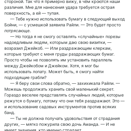
стороной. Так что я примерно вижу, в чём кроются наши
различия. Мне для нанесения удара требуется острая
поверхность, а ей — тупая.
— Тебе
нужно
использовать бумагу в следующий выход
Бойни, — с усмешкой заявила Райли. — Это будет просто
потрясающе
.
— Но тогда я не смогу оставлять «случайные» порезы
надоедливым людям, которым даю свою визитки, —
возразил Джейкоб. — Или раздражающим клеркам,
которые требуют с меня груды раздражающих бумаг.
Просто чтобы не позволять им установить параллель
между Джейкобом и Джейком. Хотя, я мог бы
использовать лопату. Может быть, я смогу найти
подходящие грабли?
— Я беру свои слова обратно, — захихикала Райли. —
Можешь продолжать хранить свой маленький секрет.
Гораздо веселее представлять случайных людей, которые
режутся о бумагу, потому что они тебя раздражают. Это —
и использование садовых инструментов против всяких
банд.
— Ты не должна получать удовольствия от страдания
других, — мягко пожурила свою дочь Аманда. — И не
имеет значения, кто именно страдает.