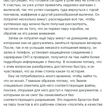
быстро решил, что готовить сегодня утром ему не хочется.
К счастью, он уже успел приметить недалеко магазин с
выпечкой, так что успел съездить туда вернуться с горой
пончиков, маффинов и другой разнообразной выпечки. Он
потратил несколько минут, раскладывая всё так, чтобы
купленную еду можно было получше рассмотреть,
частично из-за того, что он порвал пару коробок, не
обратив на это ранее внимания.
Затем он потратил ещё пару минут на домашние дела,
которыми они не удосужились заняться прошлым вечером.
После, так и не услышав никакого копошения вверху, он
залез в телефон, установил защищённое соединение с
серверами СКП и проверил, получится ли там найти более
подробную информацию о Уинслоу. В основном потому, что
с этим вопросом разобрались достаточно быстро, и он
чувствовал, что за этим стояла какая-то история.
Ему не потребовалось много времени, чтобы найти то,
что он искал. Главным образом потому, что Эмили
специально отметила для него соответствующие файлы,
похоже, открывая для него доступ к парочке документов, с
которыми он не смог бы ознакомиться без
соответствующего разрешения. Это подняло Броктон-Бей
на пару пунктов в его рабочем списке «посетить в качестве