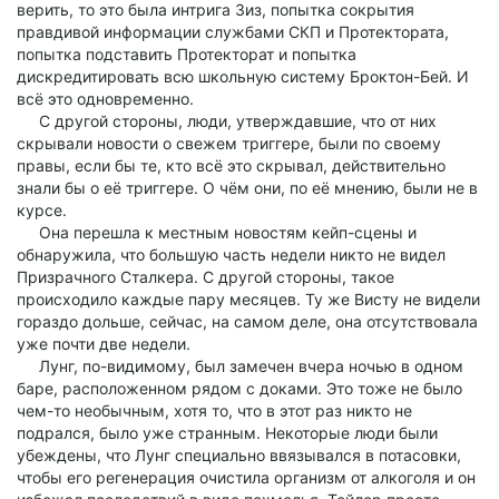
верить, то это была интрига Зиз, попытка сокрытия
правдивой информации службами СКП и Протектората,
попытка подставить Протекторат и попытка
дискредитировать всю школьную систему Броктон-Бей. И
всё это одновременно.
С другой стороны, люди, утверждавшие, что от них
скрывали новости о свежем триггере, были по своему
правы, если бы те, кто всё это скрывал, действительно
знали бы о её триггере. О чём они, по её мнению, были не в
курсе.
Она перешла к местным новостям кейп-сцены и
обнаружила, что большую часть недели никто не видел
Призрачного Сталкера. С другой стороны, такое
происходило каждые пару месяцев. Ту же Висту не видели
гораздо дольше, сейчас, на самом деле, она отсутствовала
уже почти две недели.
Лунг, по-видимому, был замечен вчера ночью в одном
баре, расположенном рядом с доками. Это тоже не было
чем-то необычным, хотя то, что в этот раз никто не
подрался, было уже странным. Некоторые люди были
убеждены, что Лунг специально ввязывался в потасовки,
чтобы его регенерация очистила организм от алкоголя и он