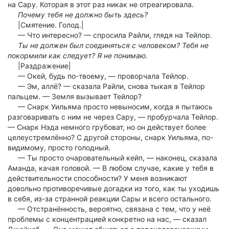
на Сару. Которая в этот раз никак не отреагировала.
Почему тебя не должно быть здесь?
|Смятение. Голод.|
— Что интересно? — спросила Райли, глядя на Тейлор.
Ты не должен был соединяться с человеком? Тебя не
покормили как следует? Я не понимаю.
|Раздражение|
— Окей, будь по-твоему, — проворчала Тейлор.
— Эм, аллё? — сказала Райли, снова тыкая в Тейлор
пальцем. — Земля вызывает Тейлор?
— Снарк Уильяма просто невыносим, когда я пытаюсь
разговаривать с ним не через Сару, — пробурчала Тейлор.
— Снарк Нэда немного грубоват, но он действует более
целеустремлённо? С другой стороны, снарк Уильяма, по-
видимому, просто голодный.
— Ты просто очаровательный кейп, — наконец, сказала
Аманда, качая головой. — В любом случае, какие у тебя в
действительности способности? У меня возникают
довольно противоречивые догадки из того, как ты уходишь
в себя, из-за странной реакции Сары и всего остального.
— Отстранённость, вероятно, связана с тем, что у неё
проблемы с концентрацией конкретно на нас, — сказал