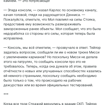
камнем. — Это потрясающе!
— Эгида консоли, — сказал Карлос по основному каналу,
качая головой, глядя на радующегося Денниса. —
Пожалуйста, отметьте, что Мол повлиял на силы Стояка,
предоставив ему возможность размораживать
замороженные ранее объекты. Мол сообщает, что это была
недоработка со стороны его силы, которая теперь была
исправлена.
— Консоль, мы всё отметили, — прозвучало в ответ. Тейлор
задалась вопросом, сообщали ли им о новом трюке Мисси
с увеличением карманов? Но поскольку Мисси не делала
этого на патрулях, то сообщать консоли про это не
требовалось. Теперь, когда она думала об этом, правила
отчётности о новых или улучшенных способностях казались
ей немного странными, поскольку сообщать необходимо
было только о том, что происходило на рабочих
дежурствах или во время официальных тестирований.
***
Когда все трое Стражей вернулись в здание СКП, Тейлор