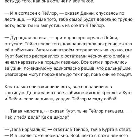
есть до того, как она остынет и всё такое.
— И я согласен с Тейлор, — сказал Денни, спускаясь по
лестнице. — Кроме того, тебе самой будет довольно трудно
есть, если ты не выпустишь из объятий Тейлор.
— Дурацкая логика, — притворно проворчала Лейси,
отпуская Тейло после того, как напоследок покрепче сжала
её в объятиях. Затем они втроём отправились на кухню, где
Курт быстро расправился с остатками чесночного хлеба и
начал нарезать на порции лазанью. Все сели и принялись
за ужин, по-видимому единогласно решив, что дальнейшие
разговоры могут подождать до тех пор, пока они не поедят.
Как только они закончили есть, все направились в
гостиную. Денни занял своё любимое мягкое кресло, а Курт
и Лейси сели на диван, усадив Тейлор между собой.
— Такая малютка, — сказал Курт, тыча Тейлор пальцем. —
Как у тебя дела? Как в школе?
— Дела нормально, — ответила Тейлор, тыча Курта в ответ.
— И в школе тоже нормально. Вообще-то я даже немного