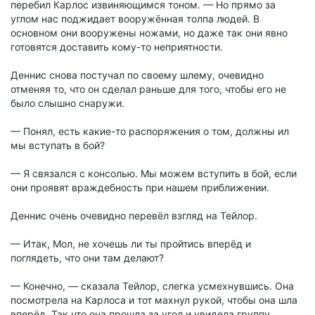
перебил Карлос извиняющимся тоном. — Но прямо за
углом нас поджидает вооружённая толпа людей. В
основном они вооружены ножами, но даже так они явно
готовятся доставить кому-то неприятности.
Деннис снова постучал по своему шлему, очевидно
отменяя то, что он сделал раньше для того, чтобы его не
было слышно снаружи.
— Понял, есть какие-то распоряжения о том, должны ил
мы вступать в бой?
— Я связался с консолью. Мы можем вступить в бой, если
они проявят враждебность при нашем приближении.
Деннис очень очевидно перевёл взгляд на Тейлор.
— Итак, Мол, не хочешь ли ты пройтись вперёд и
поглядеть, что они там делают?
— Конечно, — сказала Тейлор, слегка усмехнувшись. Она
посмотрела на Карлоса и тот махнул рукой, чтобы она шла
вперёд. Так что она прошла за угол и увидела группу