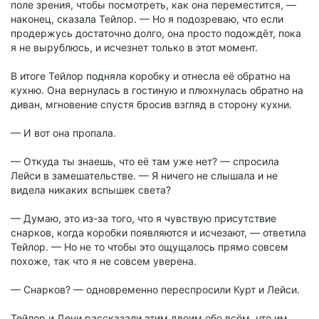
поле зрения, чтобы посмотреть, как она переместится, —
наконец, сказала Тейлор. — Но я подозреваю, что если
продержусь достаточно долго, она просто подождёт, пока
я не вырублюсь, и исчезнет только в этот момент.
В итоге Тейлор подняла коробку и отнесла её обратно на
кухню. Она вернулась в гостиную и плюхнулась обратно на
диван, мгновение спустя бросив взгляд в сторону кухни.
— И вот она пропала.
— Откуда ты знаешь, что её там уже нет? — спросила
Лейси в замешательстве. — Я ничего не слышала и не
видела никаких вспышек света?
— Думаю, это из-за того, что я чувствую присутствие
снарков, когда коробки появляются и исчезают, — ответила
Тейлор. — Но не то чтобы это ощущалось прямо совсем
похоже, так что я не совсем уверена.
— Снарков? — одновременно переспросили Курт и Лейси.
Тейлор и Дени рассказали этим двоим обо всём, что им