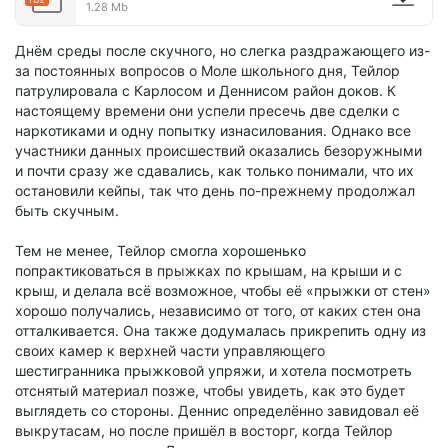
1.28 Mb
Днём среды после скучного, но слегка раздражающего из-
за постоянных вопросов о Моле школьного дня, Тейлор
патрулировала с Карлосом и Деннисом район доков. К
настоящему времени они успели пресечь две сделки с
наркотиками и одну попытку изнасилования. Однако все
участники данных происшествий оказались безоружными
и почти сразу же сдавались, как только понимали, что их
остановили кейпы, так что день по-прежнему продолжал
быть скучным.
Тем не менее, Тейлор смогла хорошенько
попрактиковаться в прыжках по крышам, на крыши и с
крыш, и делала всё возможное, чтобы её «прыжки от стен»
хорошо получались, независимо от того, от каких стен она
отталкивается. Она также додумалась прикрепить одну из
своих камер к верхней части управляющего
шестигранника прыжковой упряжи, и хотела посмотреть
отснятый материал позже, чтобы увидеть, как это будет
выглядеть со стороны. Деннис определённо завидовал её
выкрутасам, но после пришёл в восторг, когда Тейлор