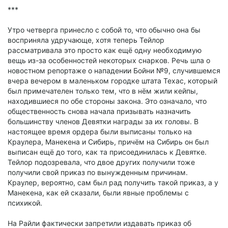
***
Утро четверга принесло с собой то, что обычно она бы
восприняла удручающе, хотя теперь Тейлор
рассматривала это просто как ещё одну необходимую
вещь из-за особенностей некоторых снарков. Речь шла о
новостном репортаже о нападении Бойни №9, случившемся
вчера вечером в маленьком городке штата Техас, который
был примечателен только тем, что в нём жили кейпы,
находившиеся по обе стороны закона. Это означало, что
общественность снова начала призывать назначить
большинству членов Девятки награды за их головы. В
настоящее время ордера были выписаны только на
Краулера, Манекена и Сибирь, причём на Сибирь он был
выписан ещё до того, как та присоединилась к Девятке.
Тейлор подозревала, что двое других получили тоже
получили свой приказ по вынужденным причинам.
Краулер, вероятно, сам был рад получить такой приказ, а у
Манекена, как ей сказали, были явные проблемы с
психикой.
На Райли фактически запретили издавать приказ об