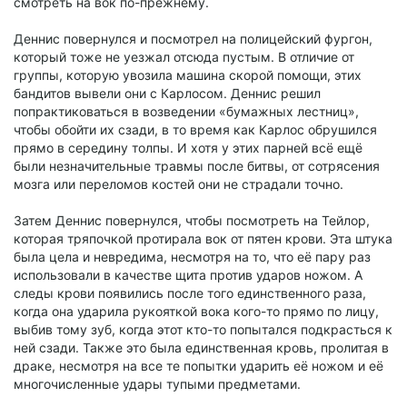
смотреть на вок по-прежнему.
Деннис повернулся и посмотрел на полицейский фургон,
который тоже не уезжал отсюда пустым. В отличие от
группы, которую увозила машина скорой помощи, этих
бандитов вывели они с Карлосом. Деннис решил
попрактиковаться в возведении «бумажных лестниц»,
чтобы обойти их сзади, в то время как Карлос обрушился
прямо в середину толпы. И хотя у этих парней всё ещё
были незначительные травмы после битвы, от сотрясения
мозга или переломов костей они не страдали точно.
Затем Деннис повернулся, чтобы посмотреть на Тейлор,
которая тряпочкой протирала вок от пятен крови. Эта штука
была цела и невредима, несмотря на то, что её пару раз
использовали в качестве щита против ударов ножом. А
следы крови появились после того единственного раза,
когда она ударила рукояткой вока кого-то прямо по лицу,
выбив тому зуб, когда этот кто-то попытался подкрасться к
ней сзади. Также это была единственная кровь, пролитая в
драке, несмотря на все те попытки ударить её ножом и её
многочисленные удары тупыми предметами.