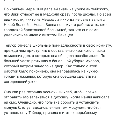
По крайней мере Эми дала ей знать на уроке английского,
что Вики отнесёт её в Медхолл сразу после школы. По всей
видимости, никто из Медхолла никогда не связывался с
Новой Волной, а Новая Волна почему-то работала только с
городской броктонской больницей, так что они сами
уцепились за идею с визитом Панацеи.
Тейлор отнесла школьные принадлежности в свою комнату,
прежде чем приступить к составлению краткого списка
домашних дел, о которых она обещала позаботиться. По
большей части речь шла о банальной уборке мусора,
который ветром занесло на двор. Как только с этой
работой было покончено, она направилась на кухню,
готовить лазанью, которую она обещала сделать на
сегодняшний ужин.
Она как раз готовила чесночный хлеб, чтобы позже
отправить его запекаться в духовку, когда Райли написала
ей смс. Очевидно, что попытка собрать и установить
модуль блютуз, вдохновлённая тем модулем, что был
установлен у Тейлор, привела в итоге к серьёзному