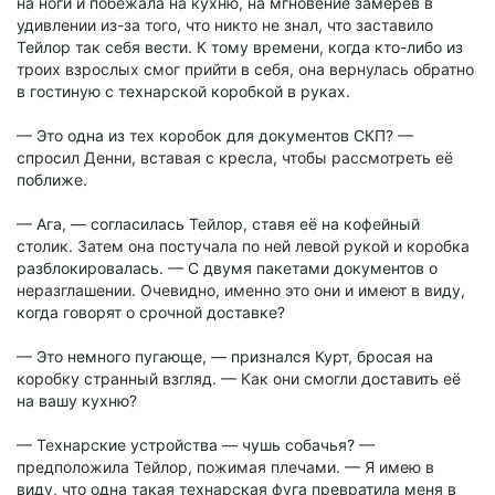
на ноги и побежала на кухню, на мгновение замерев в
удивлении из-за того, что никто не знал, что заставило
Тейлор так себя вести. К тому времени, когда кто-либо из
троих взрослых смог прийти в себя, она вернулась обратно
в гостиную с технарской коробкой в руках.
— Это одна из тех коробок для документов СКП? —
спросил Денни, вставая с кресла, чтобы рассмотреть её
поближе.
— Ага, — согласилась Тейлор, ставя её на кофейный
столик. Затем она постучала по ней левой рукой и коробка
разблокировалась. — С двумя пакетами документов о
неразглашении. Очевидно, именно это они и имеют в виду,
когда говорят о срочной доставке?
— Это немного пугающе, — признался Курт, бросая на
коробку странный взгляд. — Как они смогли доставить её
на вашу кухню?
— Технарские устройства — чушь собачья? —
предположила Тейлор, пожимая плечами. — Я имею в
виду, что одна такая технарская фуга превратила меня в