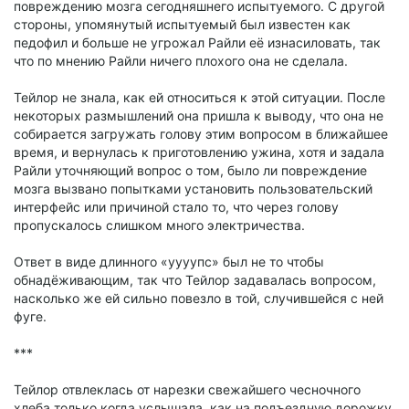
повреждению мозга сегодняшнего испытуемого. С другой
стороны, упомянутый испытуемый был известен как
педофил и больше не угрожал Райли её изнасиловать, так
что по мнению Райли ничего плохого она не сделала.
Тейлор не знала, как ей относиться к этой ситуации. После
некоторых размышлений она пришла к выводу, что она не
собирается загружать голову этим вопросом в ближайшее
время, и вернулась к приготовлению ужина, хотя и задала
Райли уточняющий вопрос о том, было ли повреждение
мозга вызвано попытками установить пользовательский
интерфейс или причиной стало то, что через голову
пропускалось слишком много электричества.
Ответ в виде длинного «уууупс» был не то чтобы
обнадёживающим, так что Тейлор задавалась вопросом,
насколько же ей сильно повезло в той, случившейся с ней
фуге.
***
Тейлор отвлеклась от нарезки свежайшего чесночного
хлеба только когда услышала, как на подъездную дорожку