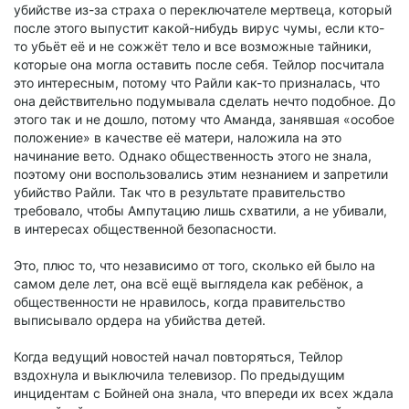
убийстве из-за страха о переключателе мертвеца, который
после этого выпустит какой-нибудь вирус чумы, если кто-
то убьёт её и не сожжёт тело и все возможные тайники,
которые она могла оставить после себя. Тейлор посчитала
это интересным, потому что Райли как-то призналась, что
она действительно подумывала сделать нечто подобное. До
этого так и не дошло, потому что Аманда, занявшая «особое
положение» в качестве её матери, наложила на это
начинание вето. Однако общественность этого не знала,
поэтому они воспользовались этим незнанием и запретили
убийство Райли. Так что в результате правительство
требовало, чтобы Ампутацию лишь схватили, а не убивали,
в интересах общественной безопасности.
Это, плюс то, что независимо от того, сколько ей было на
самом деле лет, она всё ещё выглядела как ребёнок, а
общественности не нравилось, когда правительство
выписывало ордера на убийства детей.
Когда ведущий новостей начал повторяться, Тейлор
вздохнула и выключила телевизор. По предыдущим
инцидентам с Бойней она знала, что впереди их всех ждала