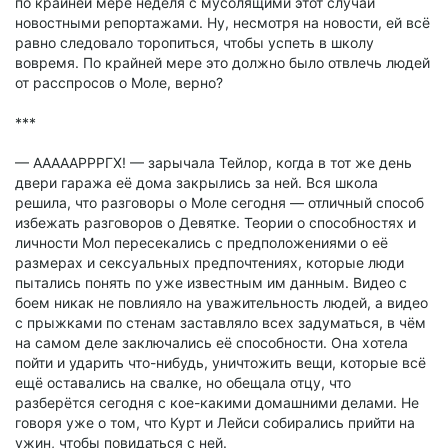
по крайней мере неделя с мусолящими этот случай
новостными репортажами. Ну, несмотря на новости, ей всё
равно следовало торопиться, чтобы успеть в школу
вовремя. По крайней мере это должно было отвлечь людей
от расспросов о Моле, верно?
***
— АААААРРРГХ! — зарычала Тейлор, когда в тот же день
двери гаража её дома закрылись за ней. Вся школа
решила, что разговоры о Моле сегодня — отличный способ
избежать разговоров о Девятке. Теории о способностях и
личности Мол пересекались с предположениями о её
размерах и сексуальных предпочтениях, которые люди
пытались понять по уже известным им данным. Видео с
боем никак не повлияло на уважительность людей, а видео
с прыжками по стенам заставляло всех задуматься, в чём
на самом деле заключались её способности. Она хотела
пойти и ударить что-нибудь, уничтожить вещи, которые всё
ещё оставались на свалке, но обещала отцу, что
разберётся сегодня с кое-какими домашними делами. Не
говоря уже о том, что Курт и Лейси собирались прийти на
ужин, чтобы повидаться с ней.