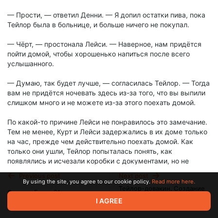
— Прости, — ответил Денни. — Я допил остатки пива, пока
Тейлор была в больнице, и больше ничего не покупал.
— Чёрт, — простонала Лейси. — Наверное, нам придётся
пойти домой, чтобы хорошенько напиться после всего
услышанного.
— Думаю, так будет лучше, — согласилась Тейлор. — Тогда
вам не придётся ночевать здесь из-за того, что вы выпили
слишком много и не можете из-за этого поехать домой.
По какой-то причине Лейси не понравилось это замечание.
Тем не менее, Курт и Лейси задержались в их доме только
на час, прежде чем действительно поехать домой. Как
только они ушли, Тейлор попыталась понять, как
появлялись и исчезали коробки с документами, но не
нашла про них ничего, кроме базовых инструкций по их
Previous post
Next post
использованию и методов их безопасного открытия. На
By using the site, you agree to our cookie policy.
Read more here.
Тейлор-довакин. Создание
самом деле, судя по документации СКП, к которой она
Снарки. Глава 21.
персонажа 1.3
могла получить доступ, там вообще нигде не упоминалось,
I AGREE
Jun 18 2023 09:00
Jun 19 2023 09:00
как эти коробки перемещались.