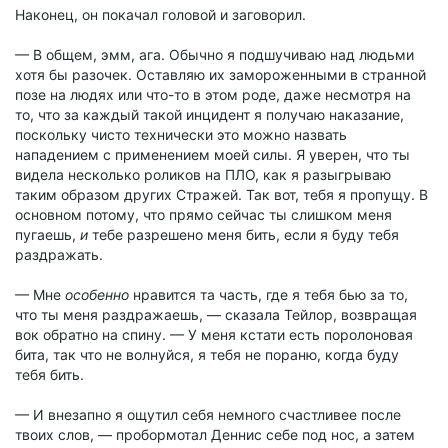
Наконец, он покачал головой и заговорил.
— В общем, эмм, ага. Обычно я подшучиваю над людьми
хотя бы разочек. Оставляю их замороженными в странной
позе на людях или что-то в этом роде, даже несмотря на
то, что за каждый такой инцидент я получаю наказание,
поскольку чисто технически это можно назвать
нападением с применением моей силы. Я уверен, что ты
видела несколько роликов на ПЛО, как я разыгрываю
таким образом других Стражей. Так вот, тебя я пропущу. В
основном потому, что прямо сейчас ты слишком меня
пугаешь,
и
тебе разрешено меня бить, если я буду тебя
раздражать.
— Мне
особенно
нравится та часть, где я тебя бью за то,
что ты меня раздражаешь, — сказала Тейлор, возвращая
вок обратно на спину. — У меня кстати есть поролоновая
бита, так что не волнуйся, я тебя не пораню, когда буду
тебя бить.
— И внезапно я ощутил себя немного счастливее после
твоих слов, — пробормотал Деннис себе под нос, а затем