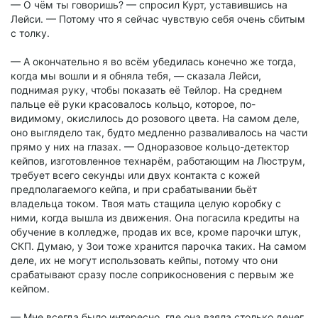
— О чём ты говоришь? — спросил Курт, уставившись на
Лейси. — Потому что я сейчас чувствую себя очень сбитым
с толку.
— А окончательно я во всём убедилась конечно же тогда,
когда мы вошли и я обняла тебя, — сказала Лейси,
поднимая руку, чтобы показать её Тейлор. На среднем
пальце её руки красовалось кольцо, которое, по-
видимому, окислилось до розового цвета. На самом деле,
оно выглядело так, будто медленно разваливалось на части
прямо у них на глазах. — Одноразовое кольцо-детектор
кейпов, изготовленное технарём, работающим на Люструм,
требует всего секунды или двух контакта с кожей
предполагаемого кейпа, и при срабатывании бьёт
владельца током. Твоя мать стащила целую коробку с
ними, когда вышла из движения. Она погасила кредиты на
обучение в колледже, продав их все, кроме парочки штук,
СКП. Думаю, у Зои тоже хранится парочка таких. На самом
деле, их не могут использовать кейпы, потому что они
срабатывают сразу после соприкосновения с первым же
кейпом.
— Мне всегда было интересно, где она взяла столько денег,