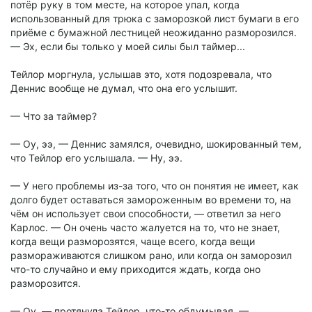
потёр руку в том месте, на которое упал, когда
использованный для трюка с заморозкой лист бумаги в его
приёме с бумажной лестницей неожиданно разморозился.
— Эх, если бы только у моей силы был таймер...
Тейлор моргнула, услышав это, хотя подозревала, что
Деннис вообще не думал, что она его услышит.
— Что за таймер?
— Оу, ээ, — Деннис замялся, очевидно, шокированный тем,
что Тейлор его услышала. — Ну, ээ.
— У него проблемы из-за того, что он понятия не имеет, как
долго будет оставаться замороженным во времени то, на
чём он использует свои способности, — ответил за него
Карлос. — Он очень часто жалуется на то, что не знает,
когда вещи разморозятся, чаще всего, когда вещи
размораживаются слишком рано, или когда он заморозил
что-то случайно и ему приходится ждать, когда оно
разморозится.
— Оу, — протянула Тейлор, что-то обдумывая. —