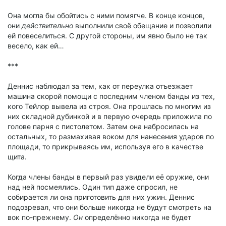
Она могла бы обойтись с ними помягче. В конце концов,
они
действительно
выполнили своё обещание и позволили
ей повеселиться. С другой стороны, им явно было не так
весело, как ей…
***
Деннис наблюдал за тем, как от переулка отъезжает
машина скорой помощи с последним членом банды из тех,
кого Тейлор вывела из строя. Она прошлась по многим из
них складной дубинкой и в первую очередь приложила по
голове парня с пистолетом. Затем она набросилась на
остальных, то размахивая воком для нанесения ударов по
площади, то прикрываясь им, используя его в качестве
щита.
Когда члены банды в первый раз увидели её оружие, они
над ней посмеялись. Один тип даже спросил, не
собирается ли она приготовить для них ужин. Деннис
подозревал, что они больше никогда не будут смотреть на
вок по-прежнему.
Он
определённо никогда не будет