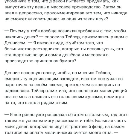
упомянула о том, что Дракон пытается придумать, как
выпустить эту вещь в массовое производство. Затем он
впал в депрессию, прокомментировав это тем, что никогда
не сможет накопить денег на одну из таких штук?
— Почему у тебя вообще возникли проблемы с тем, чтобы
накопить денег? — спросила Тейлор, приземляясь рядом с
Деннисом. — Я имею в виду, с учётом того, что
большинство расходников, которые ты используешь, это
стандартные вещи и самая дешёвая и массовая в
производстве принтерная бумага?
Деннис повернул голову, чтобы, по мнению Тейлор,
смерить ту оценивающим взглядом, и затем постучал по
паре точек на своём шлеме, прежде чем заговорить по
радиосвязи. Тейлор отметила, что после этих манипуляций
она не могла слышать его голос своими ушами, несмотря
на то, что шагала рядом с ним.
— Я всё равно уже рассказал об этом остальным, так что с
таким же успехом могу рассказать и тебе. Большая часть
моих денег, которые не идут в трастовый фонд, на самом
тратится на оплату медицинских счетов моего отца, —