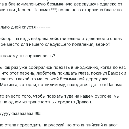
ела в бланк «маленькую безымянную деревушку недалеко от
винции Дарьен, Панама»***, после чего отправила бланк по
олько дней спустя --------
ейлор, ты ведь выбрала действительно отдалённое и очень
ое место для нашего следующего появления, верно?
а почему ты спрашиваешь?
ы как раз уже собирались поехать в Вирджинию, когда до нас
 что этот парень, любитель похищать глаза, покинул Бамфак и
вается в какой-то маленькой безымянной деревушке
 Мохинга, которая, по-видимому, находится где-то в Панаме…
то вместо того, чтобы поехать туда на нашем фургоне, мы
а на одном из транспортных средств Дракон.
уууукааааааааа!!!!!!!
е стала переводить на русский, но это английский аналог