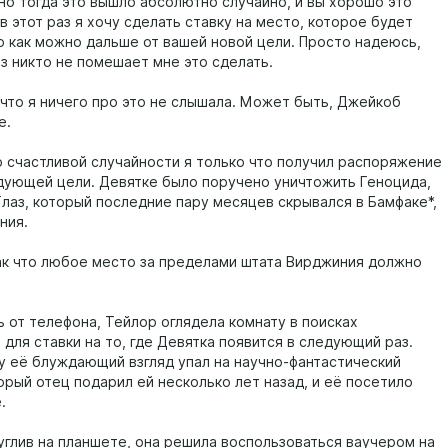
но тогда это вышло абсолютно случайно, и вы хорошо это
 в этот раз я хочу сделать ставку на место, которое будет
 как можно дальше от вашей новой цели. Просто надеюсь,
аз никто не помешает мне это сделать.
что я ничего про это не слышала. Может быть, Джейкоб
е.
 счастливой случайности я только что получил распоряжение
дующей цели. Девятке было поручено уничтожить Геноцида,
Глаз, который последние пару месяцев скрывался в Бамфаке*,
ния.
к что любое место за пределами штата Вирджиния должно
 от телефона, Тейлор оглядела комнату в поисках
для ставки на то, где Девятка появится в следующий раз.
у её блуждающий взгляд упал на научно-фантастический
орый отец подарил ей несколько лет назад, и её посетило
.
углив на планшете, она решила воспользоваться ваучером на