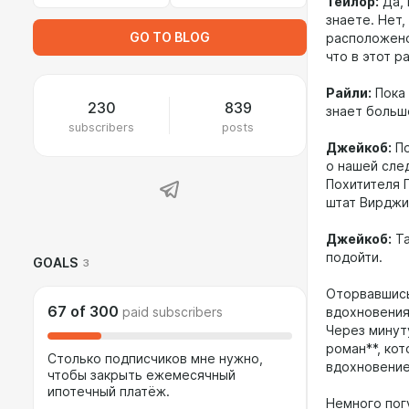
Тейлор:
Да, 
знаете. Нет,
GO TO BLOG
расположено
что в этот р
Райли:
Пока 
230
839
знает больш
subscribers
posts
Джейкоб:
По
о нашей сле
Похитителя 
штат Вирджи
Джейкоб:
Та
подойти.
GOALS
3
Оторвавшись
67
of
300
paid subscribers
вдохновения 
Через минут
роман**, кот
Столько подписчиков мне нужно,
вдохновение
чтобы закрыть ежемесячный
ипотечный платёж.
Немного пог