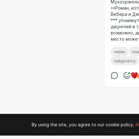
Мухосранск
**Роман, ко
Вебера и Дж
*** упомяну
джунглей в 
возможно, д
место може
червь
сна
sallypoetry
By using the site, you agree to our cookie policy.
R
© 2026 Zaya Solutions Limited. All rights reserved. All trademarks are the