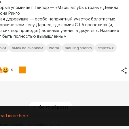
а
торый упоминает Тейлор — «Марш вглубь страны» Девида
она Ринго
тая деревушка — особо неприятный участок болотистых
тропическом лесу Дарьен, где армия США проводила (и,
о сих пор проводит) военные учения в джунглях. Название
т быть полностью вымышленным.
рки
омак по снаркам
worm
mauling snarks
cmptrwz
4
Go to all posts
ead more here.
 property of their respective owners.