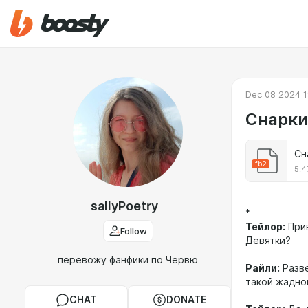
Dec 08 2024 1
Снарки
Сн
fb2
5.4
sallyPoetry
*
Тейлор:
Прив
Follow
Девятки?
перевожу фанфики по Червю
Райли:
Разве
такой жадно
CHAT
DONATE