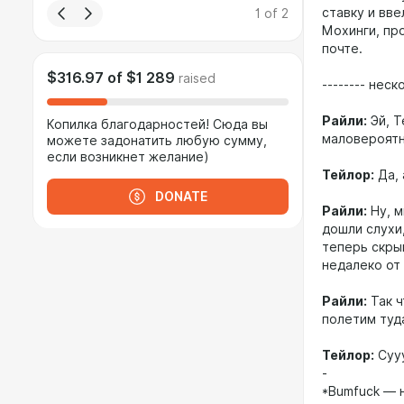
ставку и вв
1
of
2
Мохинги, про
почте.
$316.97
of
$1 289
raised
-------- неск
Райли:
Эй, Т
Копилка благодарностей! Сюда вы
маловероятн
можете задонатить любую сумму,
если возникнет желание)
Тейлор:
Да, 
DONATE
Райли:
Ну, м
дошли слухи,
теперь скры
недалеко от
Райли:
Так ч
полетим туд
Тейлор:
Сууу
-
*Bumfuck — н