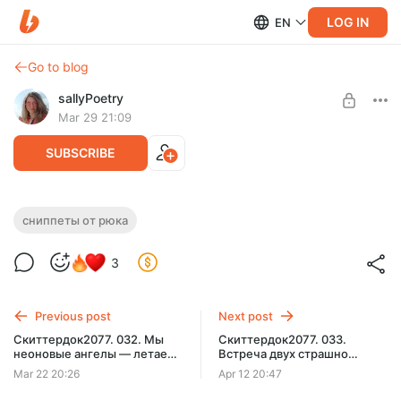
LOG IN
EN
Go to blog
sallyPoetry
Mar 29 21:09
SUBSCRIBE
Сниппеты от Рюка. Что-то ужасно
сниппеты от рюка
Level required:
неправильное творится в Броктон-Бей...
базовая подписка
3
(Червь/ОНО)(Часть 3)
SUBSCRIBE
Сниппеты от Рюка. Что-то ужасно неправильное творится в
Броктон-Бей... (Червь, ОНО)(Часть 3)
Previous post
Next post
Скиттердок2077. 032. Мы
Скиттердок2077. 033.
неоновые ангелы — летаем
Встреча двух страшно
высоко, живём быстро,
серьёзных
Mar 22 20:26
Apr 12 20:47
никогда не умрём.
предпринимателей.