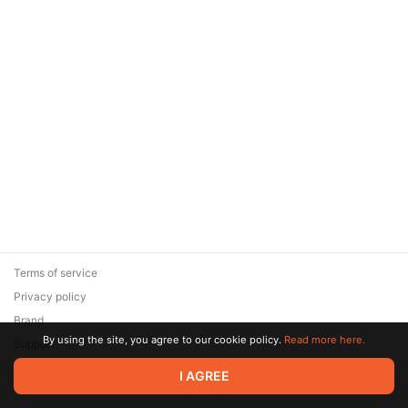
Terms of service
Privacy policy
Brand
By using the site, you agree to our cookie policy.
Read more here.
Support
© 2026 Zaya Solutions Limited. All rights reserved. All trademarks
I AGREE
are the property of their respective owners.