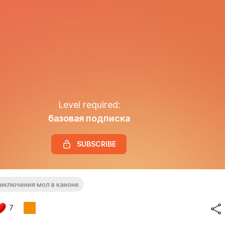
Level required:
базовая подписка
SUBSCRIBE
иключения мол в каноне
7