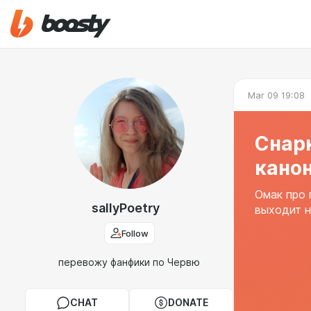
Mar 09 19:08
Снар
канон
Омак про 
sallyPoetry
выходит н
Follow
перевожу фанфики по Червю
CHAT
DONATE