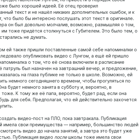
оже было хорошей идеей. Её отец проверил
анный текст и не нашёл никаких дополнительных ошибок, и к
, что было бы интересно послушать этот текст в оригинале.
ера он был довольно молчалив, возможно, размышляя о том,
 им тоже придётся столкнуться с Губителем. Это было тем, о
старались не думать.
ом ей также пришли поставленные самой себе напоминалки о
 следовало опубликовать видео с Лунгом, а ещё ей пришло
апоминалка о том, что её снова включили в расписание
её патруль был назначен на завтрашний вечер, и предложение,
казалась на глаза публике не только в школе. Возможно, ей
тить немного сегодняшнего времени, чтобы прогуляться по
на будет немного занята в субботу и, вероятно, в
тоже. К тому же её папа, вероятно, будет рад, если она
будь для себя. Предполагая, что ей действительно захочется
упить.
создать видео-пост на ПЛО, пока завтракала. Публикация
й имела свои преимущества — например, большинство людей
смотреть видео до начала занятий, а завтра это будет уже
стью. Публикация видео
после
школы тоже имела свои