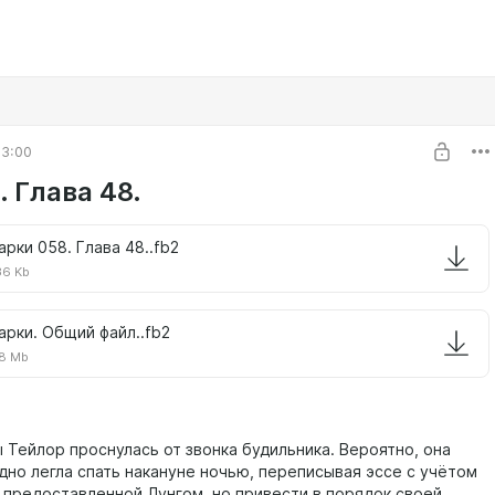
03:00
 Глава 48.
арки 058. Глава 48..fb2
36 Kb
арки. Общий файл..fb2
8 Mb
 Тейлор проснулась от звонка будильника. Вероятно, она
дно легла спать накануне ночью, переписывая эссе с учётом
 предоставленной Лунгом, но привести в порядок своей