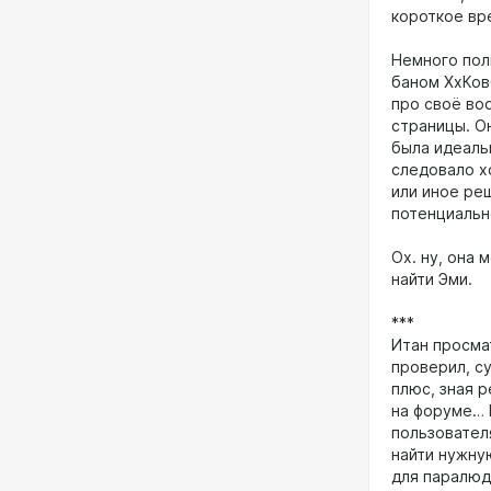
короткое вр
Немного пол
баном ХхКов
про своё во
страницы. О
была идеальн
следовало х
или иное ре
потенциальн
Ох. ну, она 
найти Эми.
***
Итан просма
проверил, с
плюс, зная 
на форуме… 
пользователя
найти нужну
для паралюде