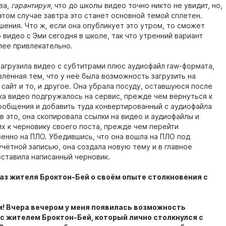
ва,
гарантируя
, что до школы видео точно никто не увидит, но,
этом случае завтра это станет основной темой сплетен.
шения. Что ж, если она опубликует это утром, то сможет
 видео с Эми сегодня в школе, так что утренний вариант
лее привлекательно.
 загрузила видео с субтитрами плюс аудиофайл raw-формата,
влённая тем, что у неё была возможность загрузить на
сайт и то, и другое. Она убрала посуду, оставшуюся после
ока видео подгружалось на сервис, прежде чем вернуться к
ообщения и добавить туда конвертированный с аудиофайла
в это, она скопировала ссылки на видео и аудиофайлы и
их к черновику своего поста, прежде чем перейти
енно на ПЛО. Убедившись, что она вошла на ПЛО под
учётной записью, она создала новую тему и в главное
ставила написанный черновик.
аз жителя Броктон-Бей о своём опыте столкновения с
м! Вчера вечером у меня появилась возможность
с жителем Броктон-Бей, который лично столкнулся с