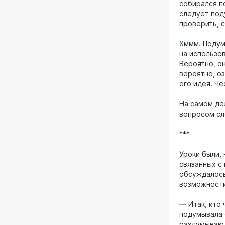
собирался по
следует под
проверить, 
Хммм. Подума
на использо
Вероятно, он
вероятно, о
его идея. Че
На самом де
вопросом сл
***
Уроки были, 
связанных с
обсуждалось
возможности
— Итак, кто
подумывала о
раздумываю 