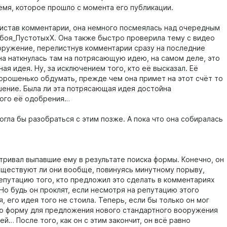
емя, которое прошло с момента его публикации.
истав комментарии, она немного посмеялась над очередным
боя_ПустотыxX. Она также быстро проверила тему с видео
оружение, перелистнув комментарии сразу на последние
на наткнулась там на потрясающую идею, на самом деле, это
ая идея. Ну, за исключением того, кто её высказал. Её
орошенько обдумать, прежде чем она примет на этот счёт то
шение. Была ли эта потрясающая идея достойна
ого её одобрения…
могла бы разобраться с этим позже. А пока что она собиралась
тривал выпавшие ему в результате поиска формы. Конечно, он
уществуют ли они вообще, повинуясь минутному порыву,
репутацию того, кто предложил это сделать в комментариях
Но будь он проклят, если несмотря на репутацию этого
, его идея того не стоила. Теперь, если бы только он мог
ю форму для предложения нового стандартного вооружения
й… После того, как он с этим закончит, он всё равно