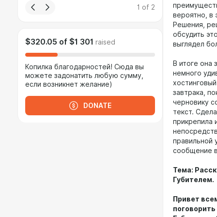
преимущест
1
of
2
вероятно, в 
Решения, ре
обсудить это
$320.05
of
$1 301
raised
выглядел бо
В итоге она
Копилка благодарностей! Сюда вы
немного уди
можете задонатить любую сумму,
хостинговый 
если возникнет желание)
завтрака, п
черновику с
DONATE
текст. Сдела
прикрепила 
непосредств
правильной 
сообщение в
Тема: Расск
Губителем.
Привет все
поговорить 