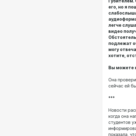
Губителем. 
его, но я п
слабослыша
аудиоформат
легче слуша
видео полу
Обстоятельс
подлежат об
могу отвеча
хотите, отс
Вы можете н
Она проверит
сейчас ей б
***
Новости ра
когда она на
студентов у
информиров
показала, ч