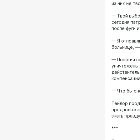
из них не тв
— Твой выбо
сегодня патр
после фуги и
— Я отправл
больнице, —
— Понятия не
уничтожены,
действитель
компенсации 
— Что бы она
Тейлор прод
предположен
знать правду
***