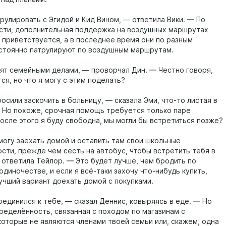
рулировать с Эгидой и Кид Вином, — ответила Вики. — По
сти, дополнительная поддержка на воздушных маршрутах
а приветствуется, а в последнее время они по разным
стоянно патрулируют по воздушным маршрутам.
нят семейными делами, — проворчал Дин. — Честно говоря,
ся, но что я могу с этим поделать?
сили заскочить в больницу, — сказала Эми, что-то листая в
 Но похоже, срочная помощь требуется только паре
После этого я буду свободна, мы могли бы встретиться позже?
могу заехать домой и оставить там свои школьные
сти, прежде чем сесть на автобус, чтобы встретить тебя в
 ответила Тейлор. — Это будет лучше, чем бродить по
одиночестве, и если я всё-таки захочу что-нибудь купить,
учший вариант доехать домой с покупками.
оединился к тебе, — сказал Деннис, ковыряясь в еде. — Но
пределённость, связанная с походом по магазинам с
которые не являются членами твоей семьи или, скажем, одна