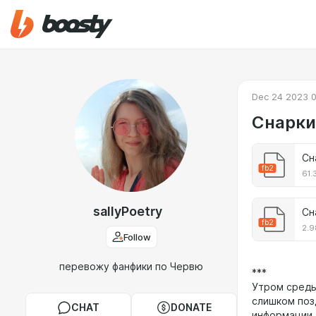
Dec 24 2023 
Снарки.
Сн
fb2
61.
sallyPoetry
Сн
fb2
2.9
Follow
перевожу фанфики по Червю
***
Утром среды
слишком поз
CHAT
DONATE
информации,