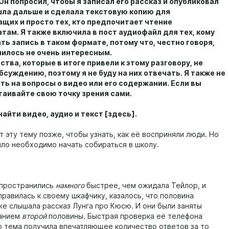
Он попросил, чтобы я записал его рассказ и опубликовал
ошла дальше и сделала текстовую копию для
щих и просто тех, кто предпочитает чтение
ам. Я также включила в пост аудиофайл для тех, кому
ть запись в таком формате, потому что, честно говоря,
чилось не очень интересным.
тва, которые в итоге привели к этому разговору, не
суждению, поэтому я не буду на них отвечать. Я также не
ть на вопросы о видео или его содержании. Если вы
таивайте свою точку зрения сами.
айти видео, аудио и текст [здесь].
 эту тему позже, чтобы узнать, как её восприняли люди. Но
ыло необходимо начать собираться в школу.
спространились
намного
быстрее, чем ожидала Тейлор, и
правилась к своему шкафчику, казалось, что половина
же слышала рассказ Лунга про Кюсю. И они были заняты
анием
второй
половины. Быстрая проверка её телефона
то тема получила впечатляющее количество ответов за то