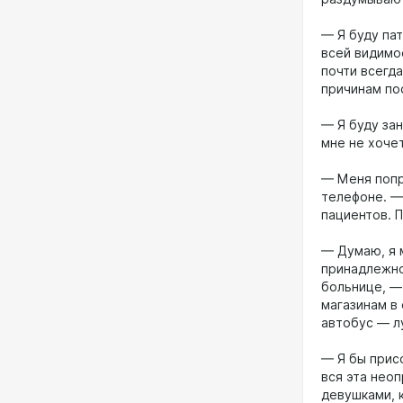
— Я буду пат
всей видимо
почти всегд
причинам по
— Я буду за
мне не хочет
— Меня попро
телефоне. —
пациентов. 
— Думаю, я 
принадлежно
больнице, —
магазинам в 
автобус — л
— Я бы прис
вся эта нео
девушками, 