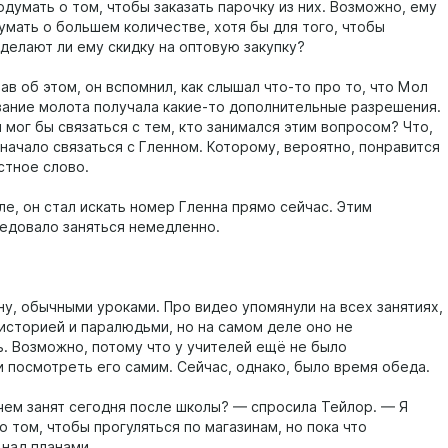
думать о том, чтобы заказать парочку из них. Возможно, ему
умать о большем количестве, хотя бы для того, чтобы
сделают ли ему скидку на оптовую закупку?
в об этом, он вспомнил, как слышал что-то про то, что Мол
вание молота получала какие-то дополнительные разрешения.
 мог бы связаться с тем, кто занимался этим вопросом? Что,
значало связаться с Гленном. Которому, вероятно, понравится
стное слово.
ле, он стал искать номер Гленна прямо сейчас. Этим
едовало заняться немедленно.
ну, обычными уроками. Про видео упомянули на всех занятиях,
 историей и паралюдьми, но на самом деле оно не
. Возможно, потому что у учителей ещё не было
 посмотреть его самим. Сейчас, однако, было время обеда.
 чем занят сегодня после школы? — спросила Тейлор. — Я
 том, чтобы прогуляться по магазинам, но пока что
над планами.