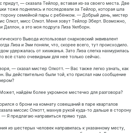
 придут, — сказала Тейлор, вставая из-за своего места. Две
шки тоже поднялись и последовали за Тейлор, которая шла
сторону семейной пары с ребёнком. — Добрый день, мистер
ис Олкот, мисс Олкот. Меня зовут Тейлор Эберт. Возможно,
и Даллон, а это моя подруга Лиза Уилборн.
гического Вывода использовал снарковский эквивалент
огда Лиза и Эми поняли, что, скорее всего, тут происходило.
удом удержалась от хихиканья. Зато Лиза слегка нахмурилась
что всё стало очевидным для неё только сейчас.
оря, — сказал мистер Олкотт. — Вас также легко узнать, как
он. Вы действительно были той, кто прислал нам сообщение
чером?
. Может, найдём более укромное местечко для разговора?
орился о брони на комнату совещаний в паре кварталов
казала миссис Олкотт, махнув рукой куда-то дальше в сторону
 — Я предлагаю направиться прямо туда.
ания из шестерых человек направилась к указанному месту,