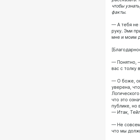
чтобы узнать
факты.
— А тебя не 
руку. Эми п
мне и моим 
[Благодарно
— Понятно, 
вас с толку 
— О боже, он
уверена, что
Логического
что это озн
публике, но
— Итак, Тей
— Не совсем
что мы долж