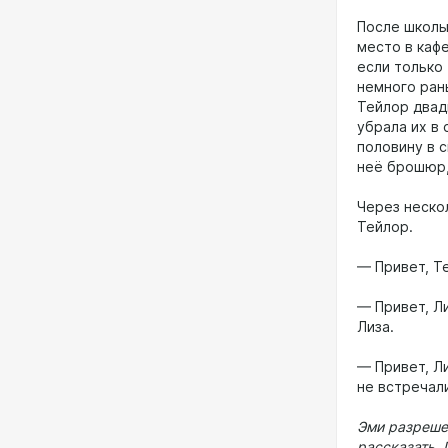
После школы
место в каф
если только 
немного ран
Тейлор двад
убрала их в 
половину в с
неё брошюр,
Через неско
Тейлор.
— Привет, Т
— Привет, Ли
Лиза.
— Привет, Л
не встречал
Эми разрешен
рассказать. 