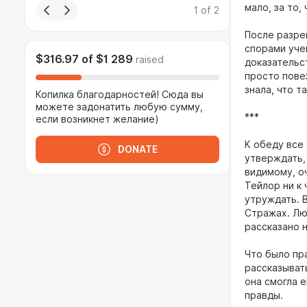
мало, за то,
1
of
2
После разре
спорами учен
$316.97
of
$1 289
raised
доказательс
просто пове
знала, что т
Копилка благодарностей! Сюда вы
можете задонатить любую сумму,
***
если возникнет желание)
К обеду все
DONATE
утверждать, 
видимому, о
Тейлор ни к 
утруждать. 
Стражах. Лю
рассказано 
Что было пр
рассказывать
она смогла 
правды.