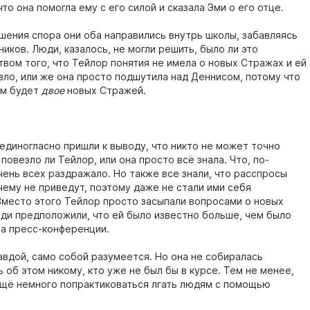
 что она помогла ему с его силой и сказала Эми о его отце.
шения спора они оба направились внутрь школы, забавляясь
иков. Люди, казалось, не могли решить, было ли это
твом того, что Тейлор понятия не имела о новых Стражах и ей
зло, или же она просто подшутила над Деннисом, потому что
ам будет
двое
новых Стражей.
 единогласно пришли к выводу, что никто не может точно
повезло ли Тейлор, или она просто всё знала. Что, по-
чень всех раздражало. Но также все знали, что расспросы
чему не приведут, поэтому даже не стали ими себя
Вместо этого Тейлор просто засыпали вопросами о новых
ди предположили, что ей было известно больше, чем было
на пресс-конференции.
авдой, само собой разумеется. Но она не собиралась
 об этом никому, кто уже не был бы в курсе. Тем не менее,
ещё немного попрактиковаться лгать людям с помощью