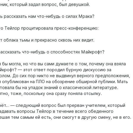
еник, который задал вопрос, был девушкой.
 рассказать нам что-нибудь о силах Мрака?
это Тейлор процитировала пресс-конференцию:
 облака тьмы и прекрасно сквозь них видит.
ссказать что-нибудь о способностях Майкрофт?
 бы могла, но что вы сами думаете о том, почему она взяла
йкрофт? — этот ответ породил бурную дискуссию за
олом. До сих пор никто не выдвинул верного предположения,
л опубликован на ПЛО на обозрение обширной публики. Мать
товала бы на упадок знаний о классической литературе.
тно, тоже, поскольку она сразу поняла отсылку.
счёт… — следующий вопрос был прерван учителем, который
задавать вопросы Тейлор в течение всего обеденного
шая тем самым ей есть, они смогут в другую смену, не в его.