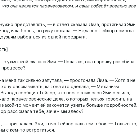
, что она является парачеловеком, и сама соберёт воедино все
нужно представлять, — в ответ сказала Лиза, протягивая Эми
риподняла бровь, но руку пожала. — Недавно Тейлор помогла
друзьям выбраться из одной передряги.
сть]
— с ухмылкой сказала Эми. — Полагаю, она парочку раз сбила
в процессе?
а меня так сильно запутала, — простонала Лиза. — Хотя я не
 хочу рассказывать, как она это сделала, — Механизм
 Вывода сообщил Тейлор, что после этих слов Эми решила,
ачало парачеловеческие дела, о которых нельзя говорить на
 в какой-то момент ей захочется узнать больше подробностей.
лор рассказала тебе, зачем мы здесь?
, — призналась Эми, тыча Тейлор пальцем в бок. — Только то,
ны с кем-то встретиться.