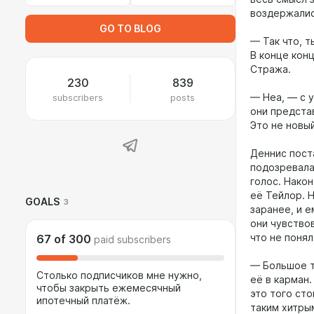
воздержались
GO TO BLOG
— Так что, 
В конце кон
Стража.
230
839
subscribers
posts
— Неа, — с у
они предста
Это не новы
Деннис пост
подозревала,
голос. Након
её Тейлор. Н
GOALS
3
заранее, и 
они чувствов
что не поня
67
of
300
paid subscribers
— Большое т
Столько подписчиков мне нужно,
её в карман.
чтобы закрыть ежемесячный
это того сто
ипотечный платёж.
таким хитры