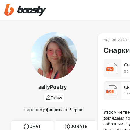
Aug 06 2023 1
Снарки.
Сн
fb2
58.
sallyPoetry
Сн
fb2
1.8
Follow
перевожу фанфики по Червю
Утром четве
взглядами т
забавным. Н
CHAT
DONATE
весь смысл з