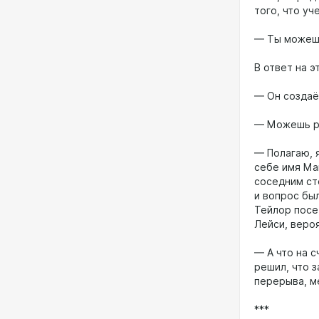
того, что уч
— Ты можешь
В ответ на 
— Он создаёт
— Можешь ра
— Полагаю, я
себе имя Ма
соседним ст
и вопрос бы
Тейлор посе
Лейси, вероя
— А что на 
решил, что 
перерыва, ме
***