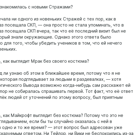
знакомилась с новыми Стражами?
чала ни одного из новеньких Стражей с тех пор, как в
аз посещала СКП, — она просто не стала упоминать, что в
аз посещала СКП вчера, так что её последний визит был не
торый знали окружающие. Однако этого ответа было
 для того, чтобы убедить учеников в том, что ей нечего
веньких.
, как выглядит Мрак без своего костюма?
д ли узнаю об этом в ближайшее время, потому что я не
 которая подглядывает за людьми в раздевалках, — хотя
гического Вывода возможно когда-нибудь сам расскажет ей
лор не собиралась спрашивать первой. Тот факт, что её ответ
лёк людей от уточнений по этому вопросу, был приятным
, как Майкрофт выглядит без костюма? Потому что это не
глядыванием, если бы ты случайно оказалась с ней в
в одно и то же время? — этот вопрос был адресован уже
сказуемым ответом. Ни Тейлор, ни Вики не беспокоились из-за