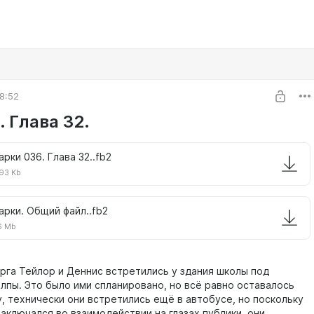
8:52
 Глава 32.
арки 036. Глава 32..fb2
93 Kb
арки. Общий файл..fb2
6 Mb
рга Тейлор и Деннис встретились у здания школы под
олпы. Это было ими спланировано, но всё равно оставалось
у, технически они встретились ещё в автобусе, но поскольку
аключался во взаимодействии на глазах публики, они