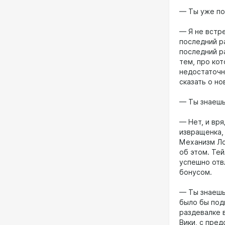
— Ты уже по
— Я не встре
последний р
последний р
тем, про ко
недостаточно
сказать о но
— Ты знаешь
— Нет, и вря
извращенка,
Механизм Ло
об этом. Тей
успешно отв
бонусом.
— Ты знаешь
было бы под
раздевалке 
Вики, с пред