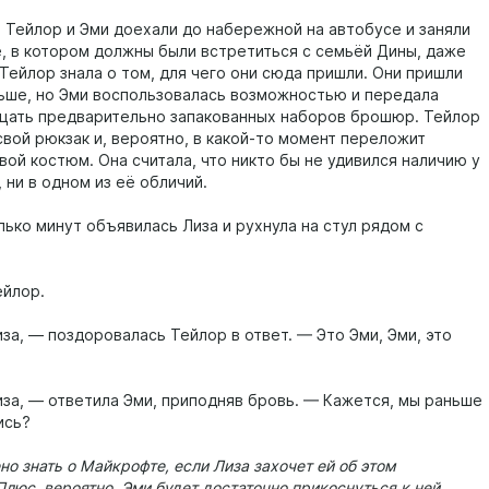
 Тейлор и Эми доехали до набережной на автобусе и заняли
е, в котором должны были встретиться с семьёй Дины, даже
Тейлор знала о том, для чего они сюда пришли. Они пришли
ьше, но Эми воспользовалась возможностью и передала
цать предварительно запакованных наборов брошюр. Тейлор
свой рюкзак и, вероятно, в какой-то момент переложит
вой костюм. Она считала, что никто бы не удивился наличию у
 ни в одном из её обличий.
лько минут объявилась Лиза и рухнула на стул рядом с
ейлор.
за, — поздоровалась Тейлор в ответ. — Это Эми, Эми, это
иза, — ответила Эми, приподняв бровь. — Кажется, мы раньше
ись?
о знать о Майкрофте, если Лиза захочет ей об этом
Плюс, вероятно, Эми будет достаточно прикоснуться к ней,