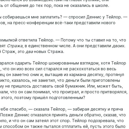
 от общения до тех пор, пока не оказались в школе.
ты собираешься мне заплатить? — спросил Деннис у Тейлор. —
цов, на пресс-конференции всё-таки представили нового
хмылкой ответила Тейлор. — Потому что ты ставил на то, что
вят
Стража
, в единственном числе. А они представили
двоих
.
й Страж, это
два
новых Стража.
арался одарить Тейлор шокированным взглядом, хотя Тейлор
 что он изо всех сил старался не расхохотаться во весь
ец он заметно сник и, вытащив из кармана десятку, протянул
икто, казалось, не заметил, что деньги были приготовлены
ему не пришлось доставать свой бумажник. Или, может быть,
али, что он сам понимал, что проиграл, и просто притворялся,
л этого, поэтому пришёл подготовленным?
ебе спасибо, — сказала Тейлор, — забирая десятку и пряча
 Позже Деннис отказался принять деньги обратно, сказав, что
ило, и что он сам затеял этот спор. Тейлор подозревала, что
м способом он также пытался отплатить ей, пусть этого было