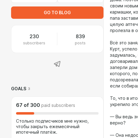
своим новым
кармашки, к
GO TO BLOG
папа застав
целую аптеч
пролезла в 
230
839
subscribers
posts
Всё это заня
Курт, успело
задумалась, 
договаривали
заперли дом 
которого, п
подозревала,
если собира
GOALS
3
То, что в ит
укрепило эт
67
of
300
paid subscribers
— Вы ведь зн
Столько подписчиков мне нужно,
верно?
чтобы закрыть ежемесячный
ипотечный платёж.
— Она недос