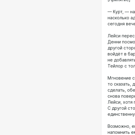
— Курт, — н
насколько ад
сегодня веч
Лейси перест
Денни посмо
другой сторо
войдёт в бар
не добавлят
Тейлор с тол
Мгновение сп
то сказать, 
сделать, обе
снова поверн
Лейси, хотя 
С другой ст
единственну
Возможно, е
напомнить е