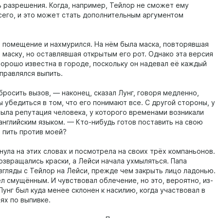
ь разрешения. Когда, например, Тейлор не сможет ему
сего, и это может стать дополнительным аргументом
л помещение и нахмурился. На нём была маска, повторявшая
 маску, но оставлявшая открытым его рот. Однако эта версия
хорошо известна в городе, поскольку он надевал её каждый
тправлялся выпить.
росить вызов, — наконец, сказал Лунг, говоря медленно,
 убедиться в том, что его понимают все. С другой стороны, у
была репутация человека, у которого временами возникали
английским языком. — Кто-нибудь готов поставить на свою
 пить против моей?
нула на этих словах и посмотрела на своих трёх компаньонов.
озвращались краски, а Лейси начала ухмыляться. Папа
згляды с Тейлор на Лейси, прежде чем закрыть лицо ладонью.
л смущённым. И чувствовал облечение, но это, вероятно, из-
 Лунг был куда менее склонен к насилию, когда участвовал в
ях по выпивке.