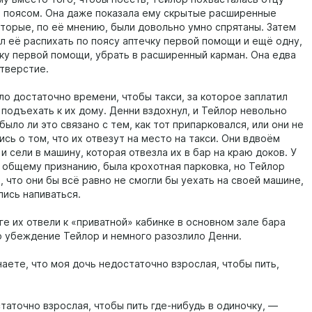
 поясом. Она даже показала ему скрытые расширенные
оторые, по её мнению, были довольно умно спрятаны. Затем
ил её распихать по поясу аптечку первой помощи и ещё одну,
ку первой помощи, убрать в расширенный карман. Она едва
отверстие.
ло достаточно времени, чтобы такси, за которое заплатил
 подъехать к их дому. Денни вздохнул, и Тейлор невольно
было ли это связано с тем, как тот припарковался, или они не
сь о том, что их отвезут на место на такси. Они вдвоём
и сели в машину, которая отвезла их в бар на краю доков. У
о общему признанию, была крохотная парковка, но Тейлор
 что они бы всё равно не смогли бы уехать на своей машине,
лись напиваться.
оге их отвели к «приватной» кабинке в основном зале бара
о убеждение Тейлор и немного разозлило Денни.
аете, что моя дочь недостаточно взрослая, чтобы пить,
таточно взрослая, чтобы пить где-нибудь в одиночку, —