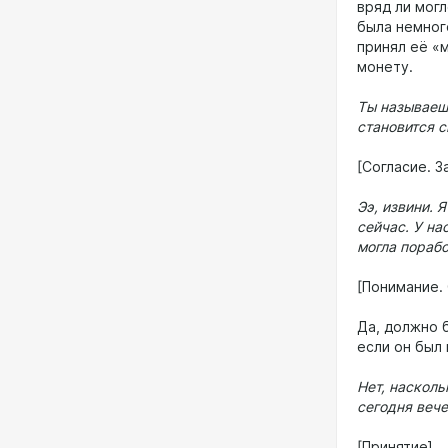
вряд ли мог
была немног
принял её «
монету.
Ты называешь
становится с
[Согласие. З
Ээ, извини. 
сейчас. У на
могла пораб
[Понимание. 
Да, должно 
если он был
Нет, насколь
сегодня вече
[Принятие]