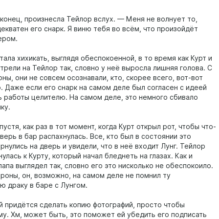
аконец, произнесла Тейлор вслух. — Меня не волнует то,
екватен его снарк. Я виню тебя во всём, что произойдёт
ером.
ала хихикать, выглядя обеспокоенной, в то время как Курт и
трели на Тейлор так, словно у неё выросла лишняя голова. С
ны, они не совсем осознавали, кто, скорее всего, вот-вот
. Даже если его снарк на самом деле был согласен с идеей
ь работы целителю. На самом деле, это немного сбивало
ку.
устя, как раз в тот момент, когда Курт открыл рот, чтобы что-
дверь в бар распахнулась. Все, кто был в состоянии это
рнулись на дверь и увидели, что в неё входит Лунг. Тейлор
улась к Курту, который начал бледнеть на глазах. Как и
папа выглядел так, словно его это нисколько не обеспокоило.
ороны, он, возможно, на самом деле не помнил ту
ю драку в баре с Лунгом.
й придётся сделать копию фотографий, просто чтобы
му. Хм, может быть, это поможет ей убедить его подписать