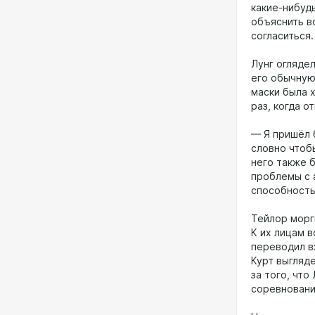
какие-нибуд
объяснить в
согласиться.
Лунг огляде
его обычную
маски была 
раз, когда о
— Я пришёл б
словно чтобы
него также 
проблемы с 
способность
Тейлор морг
К их лицам в
переводил в
Курт выгляде
за того, что
соревновани