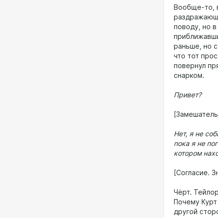
Вообще-то, в
раздражающи
поводу, но 
приближавши
раньше, но с
что тот про
повернул пр
снарком.
Привет?
[Замешатель
Нет, я не со
пока я не по
котором нахо
[Согласие. З
Чёрт. Тейлор
Почему Курт
другой сторо