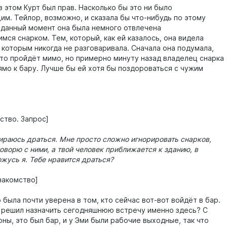
 этом Курт был прав. Насколько бы это ни было
м. Тейлор, возможно, и сказала бы что-нибудь по этому
в данный момент она была немного отвлечена
мся снарком. Тем, который, как ей казалось, она видела
 которым никогда не разговаривала. Сначала она подумала,
сто пройдёт мимо, но примерно минуту назад владелец снарка
ямо к бару. Лучше бы ей хотя бы поздороваться с чужим
ство. Запрос]
бираюсь драться. Мне просто сложно игнорировать снарков,
говорю с ними, а твой человек приближается к зданию, в
жусь я. Тебе нравится драться?
накомство]
 была почти уверена в том, кто сейчас вот-вот войдёт в бар.
 решил назначить сегодняшнюю встречу именно здесь? С
ны, это был бар, и у Эми были рабочие выходные, так что