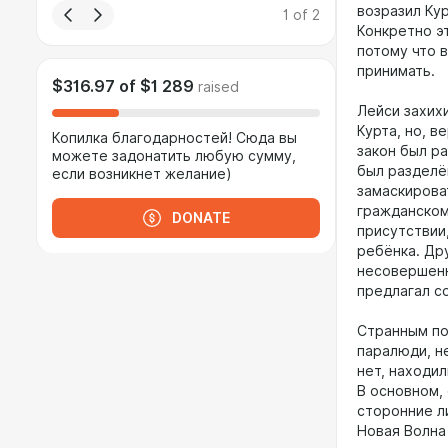
возразил Кур
1
of
2
Конкретно эт
потому что 
принимать.
$316.97
of
$1 289
raised
Лейси захихи
Курта, но, в
Копилка благодарностей! Сюда вы
закон был р
можете задонатить любую сумму,
был разделён
если возникнет желание)
замаскирова
гражданском
DONATE
присутствии
ребёнка. Др
несовершенн
предлагал с
Странным по
паралюди, н
нет, находи
В основном, 
сторонние л
Новая Волна