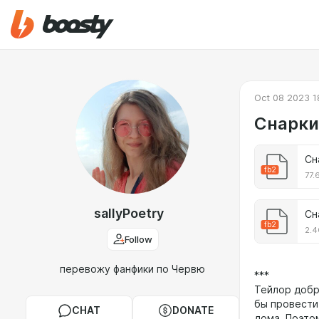
Oct 08 2023 1
Снарки.
Сн
fb2
77.
sallyPoetry
Сн
fb2
2.4
Follow
перевожу фанфики по Червю
***
Тейлор добр
бы провести
CHAT
DONATE
дома. Поэто