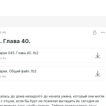
8:49
 Глава 40.
арки 045. Глава 40..fb2
65 Kb
арки. Общий файл..fb2
0 Mb
алась до дома незадолго до начала ужина, который они могли
 с отцом, если бы Курт не пожелал вытащить их сегодня из
му вместо того, чтобы поесть, Тейлор похвасталась отцу