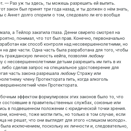
т. — Раз уж ты здесь, ты можешь разрешить ей выпить.
от закон был принят три года назад, и ты должен о нём знать,
вы с Аннет долго спорили о том, следовало ли его вообще
кала, а Тейлор закатила глаза. Денни свирепо смотрел на
ероятно, понимал, что тот был прав. Конечно, первоначально
азработан как способ контроля над несовершеннолетними, но
 на две части. Одна часть была разработана для того, чтобы
ть гражданскую личность кейпа, позволяя
любому
у с несовершеннолетними детьми разрешить им пить в их
, либо сделав запрос на специальное удостоверение для
угая часть закона разрешала
любому
Стражу или
олетнему члену Протектората пить, когда алкоголь
овершеннолетний член Протектората.
бочным эффектом формулировок этих законов было то, что
е состоявшие в правительственных службах, союзные или
лись в подвешенном положении с юридической точки зрения.
они, конечно, тоже могли пить, но только в том случае, если
ица не решат, что они выглядят для этого «слишком молодо».
 была исключением, поскольку их личности и, следовательно,