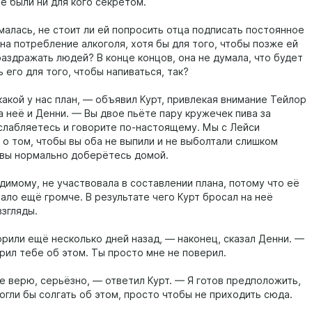
не были ни для кого секретом.
малась, не стоит ли ей попросить отца подписать постоянное
на потребление алкоголя, хотя бы для того, чтобы позже ей
раздражать людей? В конце концов, она не думала, что будет
 его для того, чтобы напиваться, так?
какой у нас план, — объявил Курт, привлекая внимание Тейлор
а неё и Денни. — Вы двое пьёте пару кружечек пива за
слабляетесь и говорите по-настоящему. Мы с Лейси
 о том, чтобы вы оба не выпили и не выболтали слишком
о вы нормально доберётесь домой.
димому, не участвовала в составлении плана, потому что её
ало ещё громче. В результате чего Курт бросал на неё
згляды.
рили ещё несколько дней назад, — наконец, сказал Денни. —
рил тебе об этом. Ты просто мне не поверил.
е верю, серьёзно, — ответил Курт. — Я готов предположить,
огли бы солгать об этом, просто чтобы не приходить сюда.