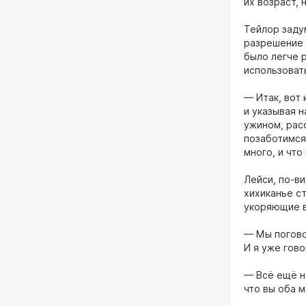
их возраст, 
Тейлор заду
разрешение 
было легче 
использовать
— Итак, вот 
и указывая н
ужином, рас
позаботимся
много, и чт
Лейси, по-ви
хихиканье ст
укоряющие в
— Мы погово
И я уже гово
— Всё ещё н
что вы оба м