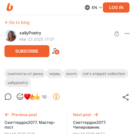
LOG IN
EN
Go to blog
sallyPoetry
Mar 23 2025 17:07
SUBSCRIBE
Сниппеты от Рюка. Величайший Ум
сниппеты от рюка
червь
worm
ruk's snippet collection
Level required:
Нашего Времени (Лютор!Тейлор) (Часть
sallypoetry
базовая подписка
2)
SUBSCRIBE
10
Сниппеты от Рюка. Величайший Ум Нашего Времени (Часть
2). Лютор!Тейлор продолжает злодействовать, и никто не
может её остановить.
Previous post
Next post
Скиттердок2077. Мастер-
Скиттердок2077.
пост
Чипирование.
Mar 16 2025 17:15
Mar 23 2025 18:32