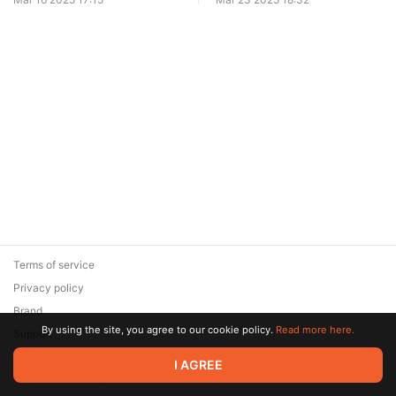
Terms of service
Privacy policy
Brand
By using the site, you agree to our cookie policy.
Read more here.
Support
© 2026 Zaya Solutions Limited. All rights reserved. All trademarks
I AGREE
are the property of their respective owners.