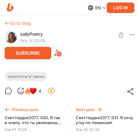
LOG IN
EN
Go to blog
sallyPoetry
Feb 15 20:08
SUBSCRIBE
Сниппеты от Рюка. Что-то ужасно
сниппеты от рюка
Level required:
неправильное творится в Броктон-Бей...
базовая подписка
4
(Червь/ОНО)(Часть 2)
SUBSCRIBE
Сниппеты от Рюка. 2 часть кроссовера с ОНО.
Previous post
Next post
Скиттердок2077. 030. Я так
Скиттердок2077. 031. Я хочу
и знала, что ты увлекаешься
утку по-пекински!
этим странным дерьмом!
Feb 01 16:28
Mar 02 20:36