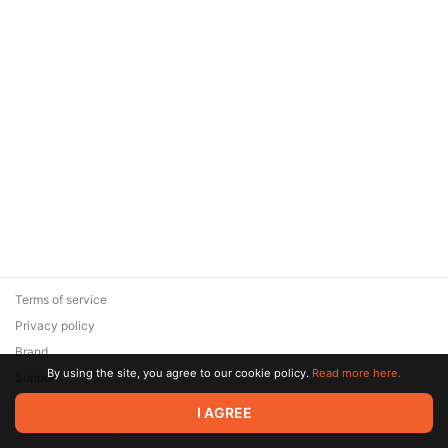
Terms of service
Privacy policy
Brand
By using the site, you agree to our cookie policy.
Read more here.
Support
© 2026 Zaya Solutions Limited. All rights reserved. All trademarks
I AGREE
are the property of their respective owners.