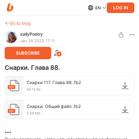
LOG IN
EN
Go to blog
sallyPoetry
Jan 26 2025 17:11
SUBSCRIBE
Снарки. Глава 88.
Снарки 117. Глава 88..fb2
fb2
60.13 Kb
Снарки. Общий файл..fb2
fb2
5.56 Mb
***