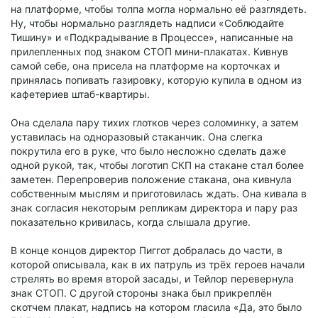
на платформе, чтобы толпа могла нормально её разглядеть.
Ну, чтобы нормально разглядеть надписи «Соблюдайте
Тишину» и «Подкрадывание в Процессе», написанные на
прилепленных под знаком СТОП мини-плакатах. Кивнув
самой себе, она присела на платформе на корточках и
принялась попивать газировку, которую купила в одном из
кафетериев штаб-квартиры.
Она сделала пару тихих глотков через соломинку, а затем
уставилась на одноразовый стаканчик. Она слегка
покрутила его в руке, что было несложно сделать даже
одной рукой, так, чтобы логотип СКП на стакане стал более
заметен. Перепроверив положение стакана, она кивнула
собственным мыслям и приготовилась ждать. Она кивала в
знак согласия некоторым репликам директора и пару раз
показательно кривилась, когда слышала другие.
В конце концов директор Пиггот добралась до части, в
которой описывала, как в их патруль из трёх героев начали
стрелять во время второй засады, и Тейлор перевернула
знак СТОП. С другой стороны знака был прикреплён
скотчем плакат, надпись на котором гласила «Да, это было