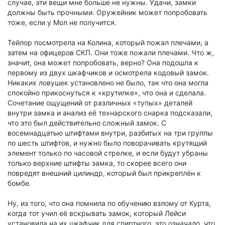
случае, эти вещи мне больше не нужны. Удачи, замки
должны быть прочными. Оружейник может попробовать
тоже, если у Мол не получится.
Тейлор посмотрела на Колина, который пожал плечами, а
затем на офицеров СКП. Они тоже пожали плечами. Что ж,
значит, она может попробовать, верно? Она подошла к
первому из двух шкафчиков и осмотрела кодовый замок.
Никаких ловушек установлено не было, так что она могла
спокойно прикоснуться к «крутилке», что она и сделала.
Сочетание ощущений от различных «тупых» деталей
внутри замка и анализ её технарского снарка подсказали,
что это был действительно сложный замок. С
восемнадцатью штифтами внутри, разбитых на три группы
по шесть штифтов, и нужно было поворачивать крутящий
элемент только по часовой стрелке, и если будут убраны
только верхние штифты замка, то скорее всего они
повредят внешний цилиндр, который был прикреплён к
бомбе.
Ну, из того, что она помнила по обучению взлому от Курта,
когда тот учил её вскрывать замок, который Лейси
установила на их шкафчик для спиртного, это означало, что