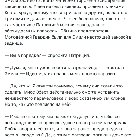
Эмили застонала, когда четырёхсторонняя конференция
закончилась. У неё не было никаких проблем с криками
Коста-Браун, потому что та кричала на других, но часть с
криками не длилась вечно. Что её беспокоило, так это то,
как часто их с Патрицией мнения совпадали по
обсуждаемым вопросам. Обычно представители
Молодёжной Гвардии были для Эмили настоящей занозой в
заднице.
— Вы в порядке? — спросила Патриция.
— Думаю, мне нужно посетить стрельбище, — ответила
Эмили. — Идиотизм их планов меня просто поразил.
— Да, что ж. Я отчасти понимаю, почему они хотели это
сделать. Мисс Эберт действительно смогла устранить
неизвестного парачеловека и всех созданных им клонов.
Но то, как это повлияло на неё?
— Именно поэтому мы не можем допустить, чтобы её
поблагодарили за произошедшее на открытии мемориала.
Поблагодарить её за то, что она заранее предупредила
всех о нападении? Да, с этим я согласна, хотя они даже это