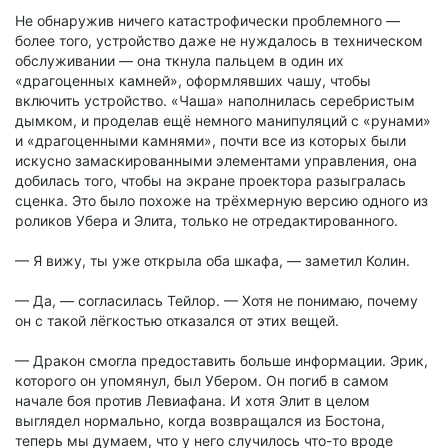
Не обнаружив ничего катастрофически проблемного —
более того, устройство даже не нуждалось в техническом
обслуживании — она ткнула пальцем в один их
«драгоценных камней», оформлявших чашу, чтобы
включить устройство. «Чаша» наполнилась серебристым
дымком, и проделав ещё немного манипуляций с «рунами»
и «драгоценными камнями», почти все из которых были
искусно замаскированными элементами управления, она
добилась того, чтобы на экране проектора разыгралась
сценка. Это было похоже на трёхмерную версию одного из
роликов Убера и Элита, только не отредактированного.
— Я вижу, ты уже открыла оба шкафа, — заметил Колин.
— Да, — согласилась Тейлор. — Хотя не понимаю, почему
он с такой лёгкостью отказался от этих вещей.
— Дракон смогла предоставить больше информации. Эрик,
которого он упомянул, был Убером. Он погиб в самом
начале боя против Левиафана. И хотя Элит в целом
выглядел нормально, когда возвращался из Бостона,
теперь мы думаем, что у него случилось что-то вроде