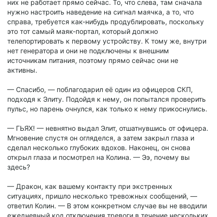
них не работает прямо сейчас. То, что слева, там сначала
нужно настроить наведение на сигнал маячка, а то, что
справа, требуется как-нибудь продублировать, поскольку
это тот самый маяк-портал, который должно
телепортировать к первому устройству. К тому же, внутри
нет генератора и они не подключены к внешним
источникам питания, поэтому прямо сейчас они не
активны.
— Спасибо, — поблагодарил её один из офицеров СКП,
подходя к Элиту. Подойдя к нему, он попытался проверить
пульс, но парень очнулся, как только к нему прикоснулись.
— ГЬЯХ! — невнятно выдал Элит, отшатнувшись от офицера.
Мгновение спустя он огляделся, а затем закрыл глаза и
сделал несколько глубоких вдохов. Наконец, он снова
открыл глаза и посмотрел на Колина. — Ээ, почему вы
здесь?
— Дракон, как вашему контакту при экстренных
ситуациях, пришло несколько тревожных сообщений, —
ответил Колин. — В этом конкретном случае вы не вводили
ежедневный код отключения тревоги в течение нескольких