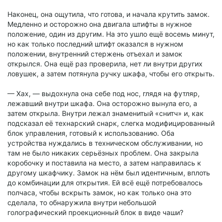
Наконец, она ощутила, что готова, и начала крутить замок.
Медленно и осторожно она двигала штифты в нужное
положение, один из другим. На это ушло ещё восемь минут,
но как только последний штифт оказался в нужном
положении, внутренний стержень отъехал и замок
открылся. Она ещё раз проверила, нет ли внутри других
ловушек, а затем потянула ручку шкафа, чтобы его открыть.
— Хах, — выдохнула она себе под нос, глядя на футляр,
лежавший внутри шкафа. Она осторожно вынула его, а
затем открыла. Внутри лежал знаменитый «снитч» и, как
подсказал её технарский снарк, слегка модифицированный
блок управления, готовый к использованию. Оба
устройства нуждались в техническом обслуживании, но
там не было никаких серьёзных проблем. Она закрыла
коробочку и поставила на место, а затем направилась к
другому шкафчику. Замок на нём был идентичным, вплоть
до комбинации для открытия. Ей всё ещё потребовалось
полчаса, чтобы вскрыть замок, но как только она это
сделала, то обнаружила внутри небольшой
голографический проекционный блок в виде чаши?