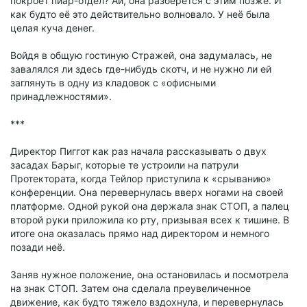
покроет пиар-отдел? Ай, она разберётся с этим позже. И
как будто её это действительно волновало. У неё была
целая куча денег.
Войдя в общую гостиную Стражей, она задумалась, не
завалялся ли здесь где-нибудь скотч, и не нужно ли ей
заглянуть в одну из кладовок с «офисными
принадлежностями».
***
Директор Пиггот как раз начала рассказывать о двух
засадах Барыг, которые те устроили на патрули
Протектората, когда Тейлор приступила к «срыванию»
конференции. Она перевернулась вверх ногами на своей
платформе. Одной рукой она держала знак СТОП, а палец
второй руки приложила ко рту, призывая всех к тишине. В
итоге она оказалась прямо над директором и немного
позади неё.
Заняв нужное положение, она остановилась и посмотрела
на знак СТОП. Затем она сделала преувеличенное
движение, как будто тяжело вздохнула, и перевернулась