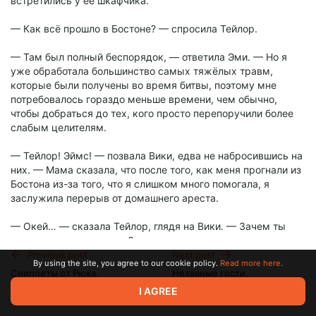
встретились у её шкафчика.
— Как всё прошло в Бостоне? — спросила Тейлор.
— Там был полный беспорядок, — ответила Эми. — Но я
уже обработала большинство самых тяжёлых травм,
которые были получены во время битвы, поэтому мне
потребовалось гораздо меньше времени, чем обычно,
чтобы добраться до тех, кого просто перепоручили более
слабым целителям.
— Тейлор! Эймс! — позвала Вики, едва не набросившись на
них. — Мама сказала, что после того, как меня прогнали из
Бостона из-за того, что я слишком много помогала, я
заслужила перерыв от домашнего ареста.
— Окей… — сказала Тейлор, глядя на Вики. — Зачем ты
рассказываешь это нам?
Previous post
Next post
By using the site, you agree to our cookie policy.
Read more here.
— Дин сейчас занят, так что я подумала, что мы могли бы
Сниппеты от Рюка.
Незваные гости.
пройтись по магазинам вместе?
Величайший ум нашего
Интерлюдия. Изгнанники
I AGREE
времени (Лютор!Тейлор)
Онлайн 2.
Jan 25 2025 19:21
Jan 29 2025 16:28
— Тейлор бы не помешала новая одежда, — сказала Эми,