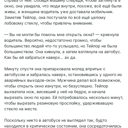
справа от неё. Обойдя машину спереди, чтобы заглянуть в
окно, она увидела, что люди внутри, похоже, всё ещё были
живы, а женщина-водитель уже доставала мобильник.
Заметив Тейлор, она постучала по всё ещё целому
лобовому стеклу, чтобы привлечь внимание.
— Вы не могли бы помочь мне открыть окна? — крикнула
водитель. Вероятно, недостаточно громко, чтобы
большинство людей что-то услышало, но Тейлор не была
большинством. Она кивнула, а затем взглянула на автобус.
Как бы ей забраться наверх… ах да.
Минуту спустя она припарковала мопед впритык с
автобусом и забралась наверх, остановившись у одного из
аварийных выходов-окон. Мужчина делал всё возможное,
чтобы открыть окно изнутри, но безуспешно. Тейлор
выхватила нож, висевший у неё на бедре, и начала
вырезать окно по краю. Ей потребовалось несколько минут,
чтобы вырезать резиновую прослойку, удерживавшую
стекло на месте.
Поскольку никто в автобусе не выглядел так, будто
находился в критическом состоянии, она сосредоточилась