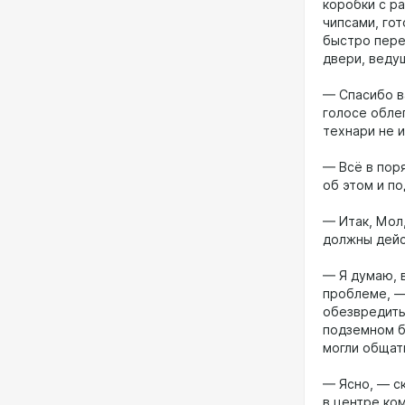
коробки с р
чипсами, го
быстро пере
двери, веду
— Спасибо в
голосе обле
технари не 
— Всё в пор
об этом и п
— Итак, Мол
должны дейс
— Я думаю, 
проблеме, —
обезвредить
подземном б
могли общат
— Ясно, — с
в центре ко