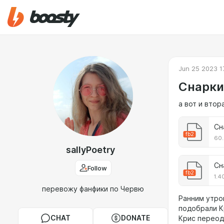
Jun 25 2023 1
Снарки.
а вот и втор
Сн
fb2
60.
sallyPoetry
Сн
Follow
fb2
1.4
перевожу фанфики по Червю
Ранним утро
подобрали К
CHAT
DONATE
Крис переод