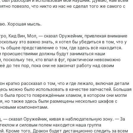
, был разобран и использован мой наушник. Думаю, нам всем
ятно повезло, что никто из нас не сделал того же самого с
аю. Хорошая мысль.
ро, Кид Вин, Мол, — сказал Оружейник, привлекая внимание
скольку это важно знать, я хотел бы убедиться в том, что у
сть общее представление о том, где здесь всё находится.
 происшествиями должны будут заниматься наши
 поскольку тех, кто впал в фуг, практически невозможно
её до тех пор, пока они не закончат работу над своим
он кратко рассказал о том, что и где лежало, включая детали
здесь можно было использовать в качестве запчастей. Большая
ого была просто повреждённым хламом, в котором они могли
я, но также здесь были размещены несколько шкафов с
новыми компонентами.
ц, — сказал Оружейник, кивая в наблюдательную зону. — За
теклом и силовым полем находится наша группа
й. Кроме того, Дракон будет дистанционно следить за всем