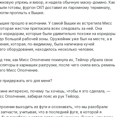
жковую упряжь и визор, и надела обычную маску-домино. Как
были готовы, фургон СКП доставил их паромному терминалу,
могли проплыть к Вышке.
Вышке прошло в молчании. У самой Вышки их встретила Мисс
которая жестом пригласила всех следовать за ней. Она
по коридорам, которые были удивительно похожи на коридоры
 до большой рабочей зоны. Оружейник уже был на месте, а в
ения, которая, по-видимому, была напичкана кучей
го оборудования, находилось несколько человек.
д тем, как Мисс Ополчение покинула их, Тейлор убрала свои
сляторы в кармашек разгрузки, после чего сняла весь ремень
 его Мисс Ополчение.
 придержать его для меня?
 мне интересно, почему ты хочешь, чтобы я это сделала, —
сс Ополчение, забирая пояс из рук Тейлор.
троении выходить из фуги и осознавать, что мы разобрали
запчасти, учитывая, что в последней фуге, в которой я