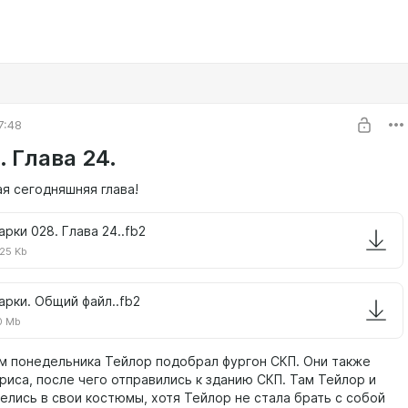
7:48
 Глава 24.
ая сегодняшняя глава!
арки 028. Глава 24..fb2
25 Kb
арки. Общий файл..fb2
0 Mb
м понедельника Тейлор подобрал фургон СКП. Они также
риса, после чего отправились к зданию СКП. Там Тейлор и
елись в свои костюмы, хотя Тейлор не стала брать с собой