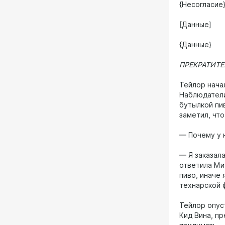
{Несогласие
[Данные]
{Данные}
ПРЕКРАТИТЕ
Тейлор начал
Наблюдатели
бутылкой пи
заметил, чт
— Почему у 
— Я заказал
ответила Мис
пиво, иначе 
технарской 
Тейлор опус
Кид Вина, п