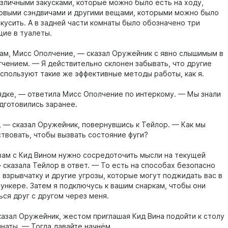
азличными закусками, которые можно было есть на ходу,
товыми сэндвичами и другими вещами, которыми можно было
кусить. А в задней части комнаты было обозначено три
щие в туалеты.
ам, Мисс Ополчение, — сказал Оружейник с явно слышимым в
гчением. — Я действительно склонен забывать, что другие
используют такие же эффективные методы работы, как я.
ядке, — ответила Мисс Ополчение по интеркому. — Мы знали
одготовились заранее.
, — сказал Оружейник, повернувшись к Тейлор. — Как мы
твовать, чтобы вызвать состояние фуги?
вам с Кид Вином нужно сосредоточить мысли на текущей
 сказала Тейлор в ответ. — То есть на способах безопасно
 взрывчатку и другие угрозы, которые могут поджидать вас в
ункере. Затем я подключусь к вашим снаркам, чтобы они
ься друг с другом через меня.
казал Оружейник, жестом приглашая Кид Вина подойти к столу
мнаты. — Тогда давайте начнём.