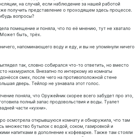
нсляции, на случай, если наблюдение за нашей работой
зже получить представление о проходящем здесь процессе.
нибудь вопросы?
дела помещение и поняла, что по её мнению, тут не хватало
 Может быть, трёх.
 ничего, напоминающего воду и еду, и вы не упомянули ничего
ыглядел так, словно собирался что-то ответить, но вместо
осто нахмурился. Внезапно по интеркому из комнаты
донёсся смех, после чего на противоположной стене
льшая дверь. Тейлор не узнавала этот голос.
чение поняла, что Оружейник скорее всего забудет про это,
готовила полный запас продовольствия и воды. Туалет
задней части «кухни».
ро осмотрела открывшуюся комнату и обнаружила, что там
сь множество бутылок с водой, соком, газировкой и
кими напитками в дополнение к кофеварке. Также там стояли