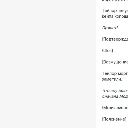
Тейлор ткнул
кейпа копоши
Привет!
[Подтвержд
{Шок}
[Возмущение
Тейлор моргн
заметили.
Что случило
сначала Мод
{Молчаливое
[Пояснение]