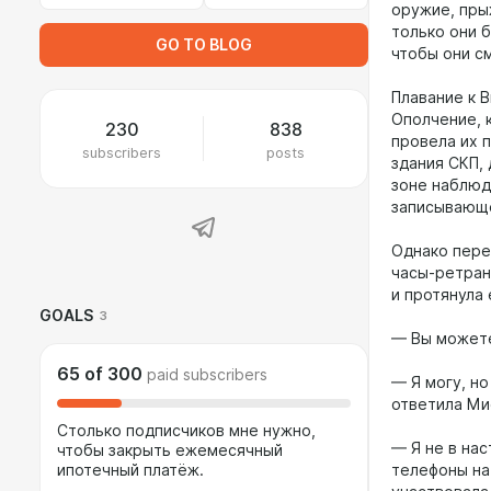
оружие, пры
только они 
GO TO BLOG
чтобы они с
Плавание к 
Ополчение, 
230
838
провела их 
subscribers
posts
здания СКП,
зоне наблюд
записывающе
Однако пере
часы-ретран
и протянула
GOALS
3
— Вы можете
65
of
300
paid subscribers
— Я могу, но
ответила Ми
Столько подписчиков мне нужно,
— Я не в нас
чтобы закрыть ежемесячный
ипотечный платёж.
телефоны на 