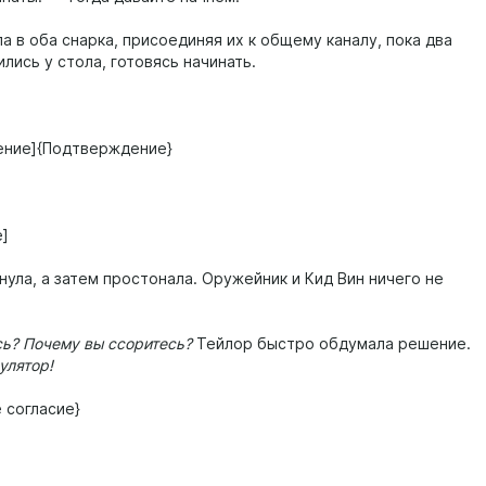
а в оба снарка, присоединяя их к общему каналу, пока два
лись у стола, готовясь начинать.
ение]{Подтверждение}
]
ула, а затем простонала. Оружейник и Кид Вин ничего не
сь? Почему вы ссоритесь?
Тейлор быстро обдумала решение.
улятор!
 согласие}