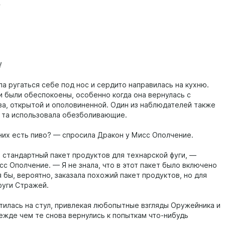
}
!
а ругаться себе под нос и сердито направилась на кухню.
 были обеспокоены, особенно когда она вернулась с
ва, открытой и ополовиненной. Один из наблюдателей также
о та использовала обезболивающие.
них есть пиво? — спросила Дракон у Мисс Ополчение.
а стандартный пакет продуктов для технарской фуги, —
с Ополчение. — Я не знала, что в этот пакет было включено
я бы, вероятно, заказала похожий пакет продуктов, но для
фуги Стражей.
тилась на стул, привлекая любопытные взгляды Оружейника и
режде чем те снова вернулись к попыткам что-нибудь