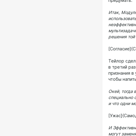
придумать.
Итак, Модуля
использовать
неэффективн
мультизадачн
решения той 
[Согласие]{С
Тейлор сдел
в третий раз
признания в 
чтобы напит
Окей, тогда 
специально 
и что одни м
[Ужас]{Само
И Эффективн
могут замен