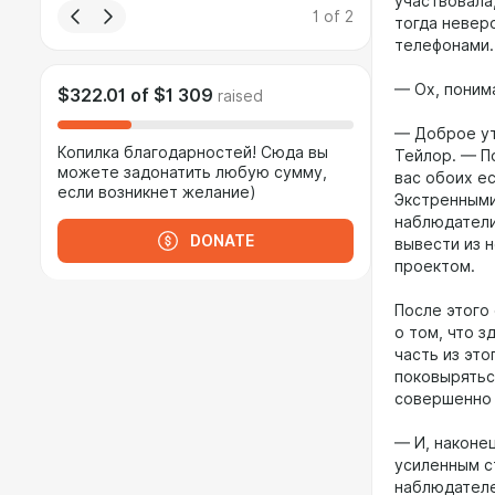
участвовала
1
of
2
тогда неверо
телефонами.
— Ох, поним
$322.01
of
$1 309
raised
— Доброе ут
Копилка благодарностей! Сюда вы
Тейлор. — По
можете задонатить любую сумму,
вас обоих е
если возникнет желание)
Экстренными
наблюдатели,
DONATE
вывести из н
проектом.
После этого 
о том, что 
часть из эт
поковырятьс
совершенно 
— И, наконе
усиленным с
наблюдателе