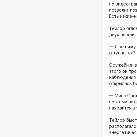
по видеотра
позволит по
Есть какие-
Тейлор огля
двух вещей.
— Я не вижу
о туалетах?
Оружейник в
этого он пр
наблюдения 
открылась бо
— Мисс Опол
поэтому под
находится в 
Тейлор быст
располагало
энергетичес