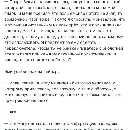
— Снарк Вики спрашивал о том, как устроен ментальный
интерфейс, который, как я знала, сделал для меня мой
снарк, и меня осенило, что если её снарк этого не знал, то
возможно и твой тоже. Так что я спросила, и оказалось, что
мой был единственным из всех трёх, кто в принципе знал,
как это делается, и когда он рассказал о том, как это
делается, твоему снарку, у него возник вопрос, зачем ему
это использовать. Я предложила ему сделать
переключатель, чтобы ты не ознакамливалась с биологией
всего живого при каждом случайном прикосновении, и
очевидно, это в итоге сработало?
Эми уставилась на Тейлор.
— Итак, теперь я могу не видеть биологию человека, к
которому прикасаюсь, если захочу, и таким образом, у
меня не будет возникать искушения что-то
изменить
в них
при прикосновениях?
— Ага.
— И я могу отказаться получать информацию о каждом
микробе на любой поверхности, с которой я соприкасаюсь