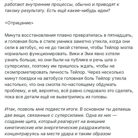
работают внутренние процессы, обычно и приводят к
такому результату. Есть ещё какие-нибудь идеи?
<Отрицание>
Минута восстановления плавно превратилась в пятнадцать,
и головная боль в стиле умника заметно утихла, когда они
сели в автобус, но не до такой степени, чтобы Тейлор могла
нормально функционировать. Вики и Эми явно хотели
узнать больше, но они были на публике и речь шла о
суперсилах, поэтому им пришлось ждать, чтобы не
скомпрометировать личность Тейлор. Через несколько
минут поездки на автобусе головная боль Тейлор утихла
настолько, что она смогла по-настоящему обдумать
проблему, и ей, вероятно, всё равно следовало это сделать,
пока все детали ещё не выветрились из головы.
Итак, позволь мне подвести итоги. В основном ты делаешь
две вещи, связанные с суперсилами. Одна из них —
создание щита, который реагирует на внешние
кинетические или энергетические раздражители,
концентрируясь на месте удара и таким образом