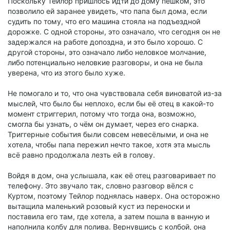
Поскольку Тейлор пришлось идти до дому пешком, это
позволило ей заранее увидеть, что папа был дома, если
судить по тому, что его машина стояла на подъездной
дорожке. С одной стороны, это означало, что сегодня он не
задержался на работе допоздна, и это было хорошо. С
другой стороны, это означало либо неловкое молчание,
либо потенциально неловкие разговоры, и она не была
уверена, что из этого было хуже.
Не помогало и то, что она чувствовала себя виноватой из-за
мыслей, что было бы неплохо, если бы её отец в какой-то
момент стриггерил, потому что тогда она, возможно,
смогла бы узнать, о чём он думает, через его снарка.
Триггерные события были совсем невесёлыми, и она не
хотела, чтобы папа пережил нечто такое, хотя эта мысль
всё равно продолжала лезть ей в голову.
Войдя в дом, она услышала, как её отец разговаривает по
телефону. Это звучало так, словно разговор вёлся с
Куртом, поэтому Тейлор поднялась наверх. Она осторожно
вытащила маленький розовый куст из переноски и
поставила его там, где хотела, а затем пошла в ванную и
наполнила колбу для полива. Вернувшись с колбой, она