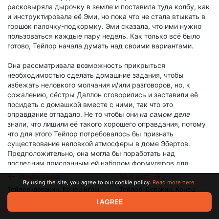
расковыряла дырочку в земле и поставила туда колбу, как
и инструктировала её Эми, но пока что не стала втыкать в
горшок палочку-подкормку. Эми сказала, что ими нужно
пользоваться каждые пару недель. Как только всё было
готово, Тейлор начала думать над своими вариантами.
Она рассматривала возможность прикрыться
необходимостью сделать домашние задания, чтобы
избежать неловкого молчания и/или разговоров, но, к
сожалению, сёстры Даллон сговорились и заставили её
посидеть с домашкой вместе с ними, так что это
оправдание отпадало. Не то чтобы они
на самом деле
знали, что лишили её такого хорошего оправдания, потому
что для этого Тейлор потребовалось бы признать
существование неловкой атмосферы в доме Эбертов.
Предположительно, она могла бы поработать над
последним присланным ей набором формуляров для
парачеловеческих психологов/терапевтов в качестве
Previous post
Next post
оправдания своего отсутствия, но на самом деле это не
By using the site, you agree to our cookie policy.
Read more here.
Тейлор-довакин. Конец игры
Тейлор-Довакин. Конец
было чем-то, что от неё
требовалось
сделать, и она уже
8.1
игры 8.2
I AGREE
начинала задаваться вопросом, нужно ли ей это вообще.
Sep 25 2023 20:18
Sep 27 2023 19:25
Она, вероятно, всё равно скоро продолжит их разбирать,