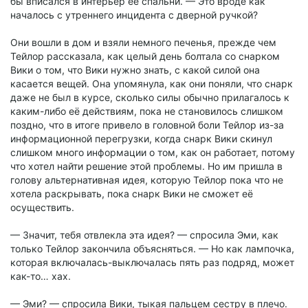
бы вписался в интерьер её спальни. — Это вроде как
началось с утреннего инцидента с дверной ручкой?
Они вошли в дом и взяли немного печенья, прежде чем
Тейлор рассказала, как целый день болтала со снарком
Вики о том, что Вики нужно знать, с какой силой она
касается вещей. Она упомянула, как они поняли, что снарк
даже не был в курсе, сколько силы обычно прилагалось к
каким-либо её действиям, пока не становилось слишком
поздно, что в итоге привело в головной боли Тейлор из-за
информационной перегрузки, когда снарк Вики скинул
слишком много информации о том, как он работает, потому
что хотел найти решение этой проблемы. Но им пришла в
голову альтернативная идея, которую Тейлор пока что не
хотела раскрывать, пока снарк Вики не сможет её
осуществить.
— Значит, тебя отвлекла эта идея? — спросила Эми, как
только Тейлор закончила объясняться. — Но как лампочка,
которая включалась-выключалась пять раз подряд, может
как-то… хах.
— Эми? — спросила Вики, тыкая пальцем сестру в плечо.