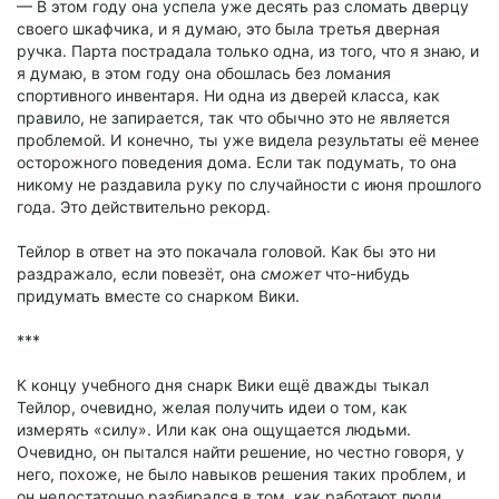
— В этом году она успела уже десять раз сломать дверцу
своего шкафчика, и я думаю, это была третья дверная
ручка. Парта пострадала только одна, из того, что я знаю, и
я думаю, в этом году она обошлась без ломания
спортивного инвентаря. Ни одна из дверей класса, как
правило, не запирается, так что обычно это не является
проблемой. И конечно, ты уже видела результаты её менее
осторожного поведения дома. Если так подумать, то она
никому не раздавила руку по случайности с июня прошлого
года. Это действительно рекорд.
Тейлор в ответ на это покачала головой. Как бы это ни
раздражало, если повезёт, она
сможет
что-нибудь
придумать вместе со снарком Вики.
***
К концу учебного дня снарк Вики ещё дважды тыкал
Тейлор, очевидно, желая получить идеи о том, как
измерять «силу». Или как она ощущается людьми.
Очевидно, он пытался найти решение, но честно говоря, у
него, похоже, не было навыков решения таких проблем, и
он недостаточно разбирался в том, как работают люди.