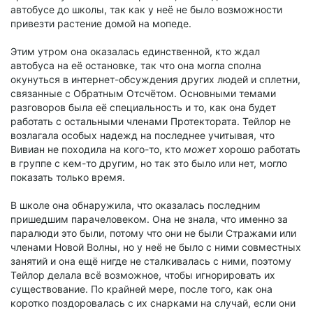
автобусе до школы, так как у неё не было возможности
привезти растение домой на мопеде.
Этим утром она оказалась единственной, кто ждал
автобуса на её остановке, так что она могла сполна
окунуться в интернет-обсуждения других людей и сплетни,
связанные с Обратным Отсчётом. Основными темами
разговоров была её специальность и то, как она будет
работать с остальными членами Протектората. Тейлор не
возлагала особых надежд на последнее учитывая, что
Вивиан не походила на кого-то, кто
может
хорошо работать
в группе с кем-то другим, но так это было или нет, могло
показать только время.
В школе она обнаружила, что оказалась последним
пришедшим парачеловеком. Она не знала, что именно за
паралюди это были, потому что они не были Стражами или
членами Новой Волны, но у неё не было с ними совместных
занятий и она ещё нигде не сталкивалась с ними, поэтому
Тейлор делала всё возможное, чтобы игнорировать их
существование. По крайней мере, после того, как она
коротко поздоровалась с их снарками на случай, если они