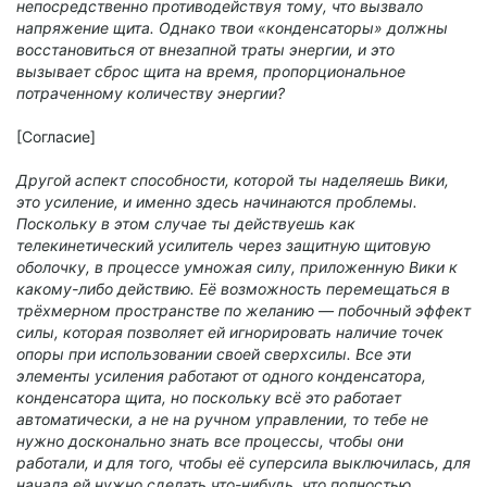
непосредственно противодействуя тому, что вызвало
напряжение щита. Однако твои «конденсаторы» должны
восстановиться от внезапной траты энергии, и это
вызывает сброс щита на время, пропорциональное
потраченному количеству энергии?
[Согласие]
Другой аспект способности, которой ты наделяешь Вики,
это усиление, и именно здесь начинаются проблемы.
Поскольку в этом случае ты действуешь как
телекинетический усилитель через защитную щитовую
оболочку, в процессе умножая силу, приложенную Вики к
какому-либо действию. Её возможность перемещаться в
трёхмерном пространстве по желанию — побочный эффект
силы, которая позволяет ей игнорировать наличие точек
опоры при использовании своей сверхсилы. Все эти
элементы усиления работают от одного конденсатора,
конденсатора щита, но поскольку всё это работает
автоматически, а не на ручном управлении, то тебе не
нужно досконально знать все процессы, чтобы они
работали, и для того, чтобы её суперсила выключилась, для
начала ей нужно сделать что-нибудь, что полностью