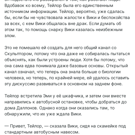
Вдобавок ко всему, Тейлор была его единственным
источником информации. Тейлор, вероятно, уже сдалась
бы, если бы не чувствовала жалости к Вики и беспокойства
за всех, с кем Вики общалась вне драк. Если думать об
этом так, то помощь снарку Вики казалась неизбежным
злом.
Это не помешало ей создать для него общий канал со
Скульптором, потому что она даже не собиралась пытаться
объяснять, как были устроены люди. Хотя бы потому, что
она сама едва понимала даже базовые основы. Открытый
канал означал, что теперь она знала больше о биологии
человека, но теперь, по крайней мере, ей удалось оставить
эту дискуссию развиваться в основном на заднем фоне.
Тейлор встретила Эми у её шкафчика, и затем они вместе
направились к автобусной остановке, чтобы добраться до
дома Даллонов. Однако когда они оказались там, то
обнаружили, что их уже ждала Вики.
— Привет, Тейлор, — сказала Вики, сидя на скамейке под
стандартным автобусным навесом.