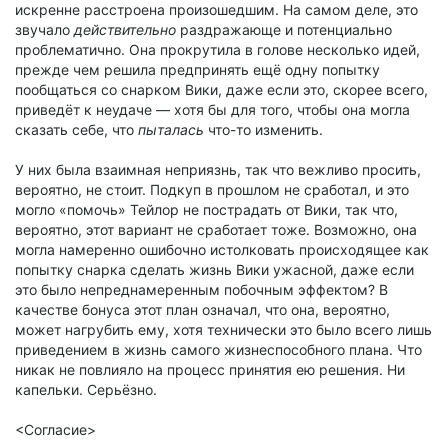
искренне расстроена произошедшим. На самом деле, это
звучало
действительно
раздражающе и потенциально
проблематично. Она прокрутила в голове несколько идей,
прежде чем решила предпринять ещё одну попытку
пообщаться со снарком Вики, даже если это, скорее всего,
приведёт к неудаче — хотя бы для того, чтобы она могла
сказать себе, что
пыталась
что-то изменить.
У них была взаимная неприязнь, так что вежливо просить,
вероятно, не стоит. Подкуп в прошлом не сработал, и это
могло «помочь» Тейлор не пострадать от Вики, так что,
вероятно, этот вариант не сработает тоже. Возможно, она
могла намеренно ошибочно истолковать происходящее как
попытку снарка сделать жизнь Вики ужасной, даже если
это было непреднамеренным побочным эффектом? В
качестве бонуса этот план означал, что она, вероятно,
может нагрубить ему, хотя технически это было всего лишь
приведением в жизнь самого жизнеспособного плана. Что
никак не повлияло на процесс принятия ею решения. Ни
капельки. Серьёзно.
<Согласие>