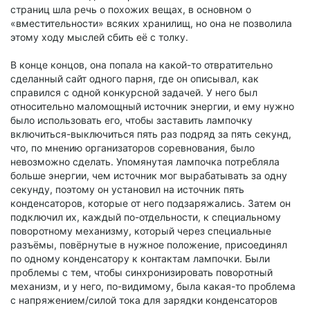
страниц шла речь о похожих вещах, в основном о
«вместительности» всяких хранилищ, но она не позволила
этому ходу мыслей сбить её с толку.
В конце концов, она попала на какой-то отвратительно
сделанный сайт одного парня, где он описывал, как
справился с одной конкурсной задачей. У него был
относительно маломощный источник энергии, и ему нужно
было использовать его, чтобы заставить лампочку
включиться-выключиться пять раз подряд за пять секунд,
что, по мнению организаторов соревнования, было
невозможно сделать. Упомянутая лампочка потребляла
больше энергии, чем источник мог вырабатывать за одну
секунду, поэтому он установил на источник пять
конденсаторов, которые от него подзаряжались. Затем он
подключил их, каждый по-отдельности, к специальному
поворотному механизму, который через специальные
разъёмы, повёрнутые в нужное положение, присоединял
по одному конденсатору к контактам лампочки. Были
проблемы с тем, чтобы синхронизировать поворотный
механизм, и у него, по-видимому, была какая-то проблема
с напряжением/силой тока для зарядки конденсаторов