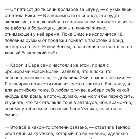
— От пятисот до тысячи долларов за штуку, — с ухмылкой
ответила Вики. — В зависимости от спроса, это будет
эксклюзив, продающийся в ограниченном количестве из-за
её работы в больницах, школы и личной жизни,
отнимающей у неё время. Пока Эймс не исполнится 18,
половина суммы от продажи пойдёт в трастовый фонд,
четверть на счёт Новой Волны, а последняя четверть на её
личный банковский счёт.
— Кэрол и Сара сами настояли на этом, придя с
брошюрами Новой Волны, заявляя, что я пока что
несовершеннолетняя, — добавила Эми, пожав плечами. —
Я планирую принести один из кустов завтра в больницу, и
для вестибюля тоже. В любом случае, выбери себе какой-
нибудь для дома, а потом, думаю, мы могли бы перекусить.
И узнать, что так отвлекло тебя в автобусе, или, возможно,
почему у тебя были головные боли Умника, если ты не
Умник.
— Это всё в какой-то степени связано, — ответила Тейлор,
беря один из кустиков, который, по её мнению, идеально