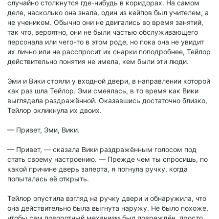
случайно столкнутся где-нибудь в коридорах. На самом
деле, насколько она знала, один из кейпов был учителем, а
не учеником. Обычно они не двигались во время занятий,
так что, вероятно, они не были частью обслуживающего
персонала или чего-то в этом роде, но пока она не увидит
их лично или не расспросит их снарки поподробнее, Тейлор
действительно понятия не имела, кем были эти люди.
Эми и Вики стояли у входной двери, в направлении которой
как раз шла Тейлор. Эми смеялась, в то время как Вики
выглядела раздражённой. Оказавшись достаточно близко,
Тейлор окликнула их двоих.
— Привет, Эми, Вики.
— Привет, — сказала Вики раздражённым голосом под
стать своему настроению. — Прежде чем ты спросишь, по
какой причине дверь заперта, я погнула ручку, когда
попыталась её открыть.
Тейлор опустила взгляд на ручку двери и обнаружила, что
она действительно была выгнута наружу. Не было похоже,
чтобы сам поворотный механизм был повреждён, просто