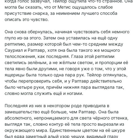
когда голос зазвучал, Тейлор ощутила что-то странное. Она
могла бы сказать, что от Метис ощущалось слабое
присутствие снарка, за неимением лучшего способа
описать это чувство.
Она снова обернулась, начиная чувствовать себя немного
глупо из-за этого. Затем она уставилась на ещё одну
рептилию, размер которой был чем-то средним между
Сауриал и Раптавр, хотя она была такого же мощного
телосложения, как последняя. Глаза этой рептилии
светились зелёным, а не жёлтым светом, и пропорции её
тела явно были другими, не говоря уже о том, что у этой
ящерицы была только одна пара рук. Тейлор оглянулась,
чтобы перепроверить себя, и у Раптавр действительно
было четыре руки, причём нижняя пара выглядела так,
словно могла служить ещё и ногами.
Последняя из них в некотором роде приводила в
замешательство ещё больше, чем Раптавр. Она была
абсолютного, непроницаемого для света чёрного оттенка,
выглядя так, словно контур её тела просто вырезали из
окружающего мира. Единственным цветом на её шкуре
был едва заметный алый узор чешуи, видимый глазу