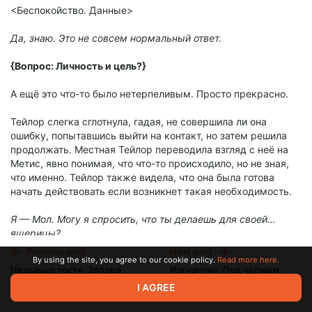
<Беспокойство. Данные>
Да, знаю. Это не совсем нормальный ответ.
{Вопрос: Личность и цель?}
А ещё это что-то было нетерпеливым. Просто прекрасно.
Тейлор слегка сглотнула, гадая, не совершила ли она
ошибку, попытавшись выйти на контакт, но затем решила
продолжать. Местная Тейлор переводила взгляд с неё на
Метис, явно понимая, что что-то происходило, но не зная,
что именно. Тейлор также видела, что она была готова
начать действовать если возникнет такая необходимость.
Я — Мол. Могу я спросить, что ты делаешь для своей…
ящерицы?
Previous post
Next post
{Идентификация принята. Сообщите цель}
By using the site, you agree to our cookie policy.
Read more here.
Незваные гости. Злодей,
Изгнанник. Под чёрным
который нам нужен 2.5.
флагом 3.1.
I AGREE
Цель моего существования или тыканья вас? Я не уверена,
Jun 07 2024 20:01
Jun 13 2024 20:43
что вам нужно, вы не похожи ни на одного снарка, с