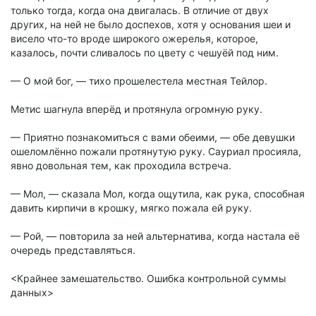
только тогда, когда она двигалась. В отличие от двух
других, на ней не было доспехов, хотя у основания шеи и
висело что-то вроде широкого ожерелья, которое,
казалось, почти сливалось по цвету с чешуёй под ним.
— О мой бог, — тихо прошелестела местная Тейлор.
Метис шагнула вперёд и протянула огромную руку.
— Приятно познакомиться с вами обеими, — обе девушки
ошеломлённо пожали протянутую руку. Сауриал просияла,
явно довольная тем, как проходила встреча.
— Мол, — сказала Мол, когда ощутила, как рука, способная
давить кирпичи в крошку, мягко пожала ей руку.
— Рой, — повторила за ней альтернатива, когда настала её
очередь представляться.
<Крайнее замешательство. Ошибка контрольной суммы
данных>