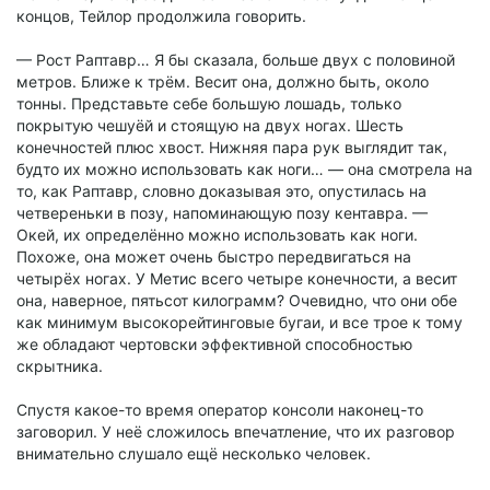
концов, Тейлор продолжила говорить.
— Рост Раптавр… Я бы сказала, больше двух с половиной
метров. Ближе к трём. Весит она, должно быть, около
тонны. Представьте себе большую лошадь, только
покрытую чешуёй и стоящую на двух ногах. Шесть
конечностей плюс хвост. Нижняя пара рук выглядит так,
будто их можно использовать как ноги… — она смотрела на
то, как Раптавр, словно доказывая это, опустилась на
четвереньки в позу, напоминающую позу кентавра. —
Окей, их определённо можно использовать как ноги.
Похоже, она может очень быстро передвигаться на
четырёх ногах. У Метис всего четыре конечности, а весит
она, наверное, пятьсот килограмм? Очевидно, что они обе
как минимум высокорейтинговые бугаи, и все трое к тому
же обладают чертовски эффективной способностью
скрытника.
Спустя какое-то время оператор консоли наконец-то
заговорил. У неё сложилось впечатление, что их разговор
внимательно слушало ещё несколько человек.