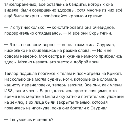
тяжелораненых, все остальные бандиты, которых она
видела, были совершенно здоровы, хотя многие из них всё
ещё были покрыты запёкшейся кровью и грязью.
— Их тут несколько, — констатировала она очевидное,
подозрительно оглядываясь. — И все они Скрытники.
— Это… не совсем верно, — весело заметила Сауриал,
нисколько не обидевшись на резкие слова. — Но и не
совсем неверно. Моя сестра и кузина немного прибрались
здесь. Можно назвать это жестом доброй воли.
Тейлор подошла поближе к телам и посмотрела на Крикет.
Насколько она могла судить, ноги, которые она сломала
нацисту-парачеловеку, теперь зажили. Все они, как члены
И88, так и члены Барыг, казались просто спящими, в то
время как мёртвые были аккуратно и почтительно уложены
на землю, а их лица были закрыты тканью, которая
появилась из ниоткуда, пока они болтали с Сауриал.
— Ты умеешь исцелять?