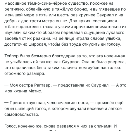
массивное тёмно-сине-чёрное существо, похожее на
рептилию, облачённую в тяжёлую броню, и выглядевшее по
меньшей мере в пять или шесть раз крупнее Сауриал и на
добрых две трети метра выше. Два ярких, светящихся
жёлто-оранжевых глаза с узкими зрачками внимательно их
изучали, каким-то образом передавая ощущение лукавого
веселья от их реакции. На её лице играла слабая улыбка,
достаточно широкая, чтобы без труда откусить ей голову.
Тейлор была безмерно благодарна за то, что эта новенькая
не улыбалась ей также, как Сауриал. Она не была уверена,
что справилась бы с таким количеством зубов настолько
огромного размера.
— Моя сестра Раптавр, — представила их Сауриал. — А это
моя кузина Метис.
— Приветствую вас, человеческие герои, — произнёс ещё
один шипящий голос, в котором звучали веселье и лёгкое
самодовольство.
Голос, конечно же, снова раздался у них за спинами. И