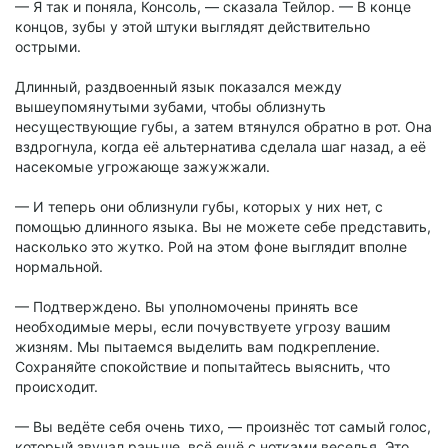
— Я так и поняла, Консоль, — сказала Тейлор. — В конце
концов, зубы у этой штуки выглядят действительно
острыми.
Длинный, раздвоенный язык показался между
вышеупомянутыми зубами, чтобы облизнуть
несуществующие губы, а затем втянулся обратно в рот. Она
вздрогнула, когда её альтернатива сделала шаг назад, а её
насекомые угрожающе зажужжали.
— И теперь они облизнули губы, которых у них нет, с
помощью длинного языка. Вы не можете себе представить,
насколько это жутко. Рой на этом фоне выглядит вполне
нормальной.
— Подтверждено. Вы уполномочены принять все
необходимые меры, если почувствуете угрозу вашим
жизням. Мы пытаемся выделить вам подкрепление.
Сохраняйте спокойствие и попытайтесь выяснить, что
происходит.
— Вы ведёте себя очень тихо, — произнёс тот самый голос,
который звучал раньше, всё ещё с нотками веселья. Это,