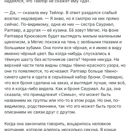
надеялся, что Тейлор не скажет ему «да».
— Да, — сказала ему Тейлор. В ответ раздался слабый
возглас недоверия. — Я знаю, но я смотрю на них
прямо
сейчас
. По-видимому, одна из них — сестра Сауриал,
Раптавр, а другая — её кузина. Её зовут Метис. На фоне
Раптавра Крюковолк будет выглядеть милым маленьким
щеночком, а Метис похожа на тень с зелёными глазами и
большими зубами. Она почти вся чёрная, и я имею в виду
именно чёрный цвет. Вы когда-нибудь спускались в
тёмную шахту без источников света? Чернее некуда. На
верхней части тела видны следы тёмно-красного узора, но
они то появляются, то исчезают. Раптавр больше тёмно-
синего цвета и одета в серьёзный набор брони. Очевидно,
что вся броня сделана на заказ, и выглядит лучше, чем всё,
что я когда-либо видела. Как и броня Сауриал. Ах да, она
сказала, что принадлежит «Семье», что может быть
названием их группы или что-то в этом роде. Но они, по-
видимому, родственники, так что это может быть просто
описанием их связи друг с другом.
Когда она закончила говорить, воцарилось неловкое
молчание, которое длилось несколько секунд. В конце