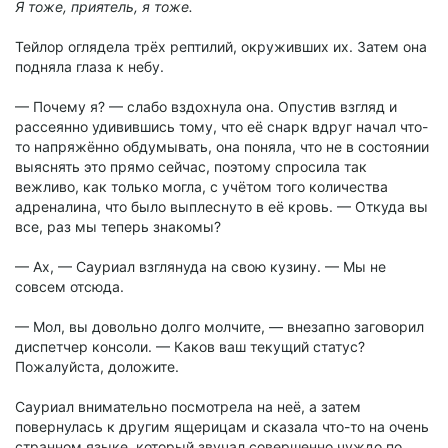
Я тоже, приятель, я тоже.
Тейлор оглядела трёх рептилий, окруживших их. Затем она
подняла глаза к небу.
— Почему я? — слабо вздохнула она. Опустив взгляд и
рассеянно удивившись тому, что её снарк вдруг начал что-
то напряжённо обдумывать, она поняла, что не в состоянии
выяснять это прямо сейчас, поэтому спросила так
вежливо, как только могла, с учётом того количества
адреналина, что было выплеснуто в её кровь. — Откуда вы
все, раз мы теперь знакомы?
— Ах, — Сауриал взглянуда на свою кузину. — Мы не
совсем отсюда.
— Мол, вы довольно долго молчите, — внезапно заговорил
диспетчер консоли. — Каков ваш текущий статус?
Пожалуйста, доложите.
Сауриал внимательно посмотрела на неё, а затем
повернулась к другим ящерицам и сказала что-то на очень
странном языке, который звучал совершенно чуждо по