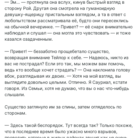
— Эм… — протянула она вслух, кинув быстрый взгляд в
сторону Рой. Другая она смотрела на гуманоидную
девушку-ящерицу пристальным взглядом, а та в ответ с
любопытством рассматривала её, будто они пересеклись
на обычной вечеринке. — Привет? — её снарк внимательно
наблюдал и слушал — она могла это чувствовать — и тоже
казался озадаченным.
— Привет! — беззаботно прощебетало существо,
возвращая внимание Тейлор к себе. — Надеюсь, никто из
вас не пострадал? Если это так, мы можем вам помочь,
ведь кто вообще хочет страдать? — Она наклонила голову
вбок, разглядывая их двоих. — Хотя на мой взгляд, вы
выглядите довольно целыми. Отлично. Я Сауриал, кстати
говоря. Из Семьи, хотя не думаю, что вы о нас что-нибудь
слышали.
Существо заглянуло им за спины, затем огляделось по
сторонам.
— Здесь такой беспорядок. Тут всегда так? Только похоже,
что в последнее время было ужасно много взрывов,
проводить которые в жилых районах звучит как не очень