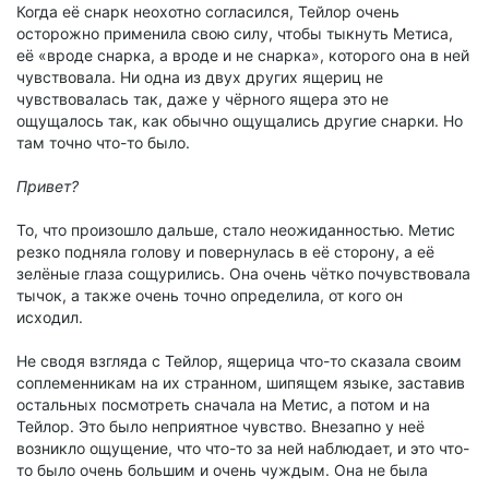
Когда её снарк неохотно согласился, Тейлор очень
осторожно применила свою силу, чтобы тыкнуть Метиса,
её «вроде снарка, а вроде и не снарка», которого она в ней
чувствовала. Ни одна из двух других ящериц не
чувствовалась так, даже у чёрного ящера это не
ощущалось так, как обычно ощущались другие снарки. Но
там точно что-то было.
Привет?
То, что произошло дальше, стало неожиданностью. Метис
резко подняла голову и повернулась в её сторону, а её
зелёные глаза сощурились. Она очень чётко почувствовала
тычок, а также очень точно определила, от кого он
исходил.
Не сводя взгляда с Тейлор, ящерица что-то сказала своим
соплеменникам на их странном, шипящем языке, заставив
остальных посмотреть сначала на Метис, а потом и на
Тейлор. Это было неприятное чувство. Внезапно у неё
возникло ощущение, что что-то за ней наблюдает, и это что-
то было очень большим и очень чуждым. Она не была