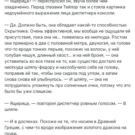
— Ящерица? — переспросил он, звуча более чем
озадаченно. Перед глазами Тейлор так и стояла картинка
недоумённого выражения лица диспетчера консоли.
— Да. Должно быть, она обладает какой-то способностью
Скрытника. Очень эффективной, мы вообще не ощущали ей
присутствия, пока она не… появилась из ниоткуда. Ростом
она примерно в два с половиной метра, двуногая, на голове
что-то вроде тонких перьев, похожих на волосы, у неё
голубая чешуя, длинный хвост… и на ней броня, — она
уставилась во все глаза на то, как существо достало из
ниоткуда шляпу-федору и нахлобучило себе на голову,
поправив её так, чтобы она сидела под углом, а затем
снова снова ей улыбнулось. — И шляпу, — она не
потрудилась упомянуть про солнечные очки, потому что это
было бы уже слишком.
— Ящерица, — повторил диспетчер ровным голосом. — В
шляпе.
— И в доспехах. Похоже на те, что носили в Древней
Греции, с чем-то вроде изображения золотого дракона на
груди.