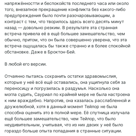
напряжённостти и беспокойств последнего часа или около
того, внезапное прекращение конфликта без какого-либо
предупреждения было почти разочаровывающим, а
контраст с тем, что творилось здесь всего десять минут
назад — довольно резким. В результате эта странная
встреча привела её в ещё большее замешательство, чем
обычно, притом, что он была совершенно уверена, что эта
встреча ощущалась бы также странно и в более спокойной
обстановке. Даже в Броктон-Бей.
В любой его версии.
Отчаянно пытаясь сохранить остатки здравомыслия,
которые у неё всё ещё оставались, она ущипнула себя за
переносицу и погрузилась в раздумья. Насколько она
могла судить, Сауриал по крайней мере не была настроена
к ним враждебно. Напротив, она казалась расслабленной и
дружелюбной, хотя в данный момент Тейлор не была
способна оценить это в полной мере. Её спутница излучала
ещё большее замешательство, чем Тейлор, что было
неудивительным, учитывая, что из них двоих у неё было
гораздо больше опыта попадания в странные ситуации.