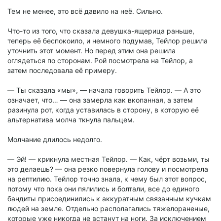
Тем не менее, это всё давило на неё. Сильно.
Что-то из того, что сказала девушка-ящерица раньше,
теперь её беспокоило, и немного подумав, Тейлор решила
уточнить этот момент. Но перед этим она решила
оглядеться по сторонам. Рой посмотрела на Тейлор, а
затем последовала её примеру.
— Ты сказала «мы», — начала говорить Тейлор. — А это
означает, что… — она замерла как вкопанная, а затем
разинула рот, когда уставилась в сторону, в которую её
альтернатива молча ткнула пальцем.
Молчание длилось недолго.
— Эй! — крикнула местная Тейлор. — Как, чёрт возьми, ты
это делаешь? — она резко повернула голову и посмотрела
на рептилию. Тейлор точно знала, к чему был этот вопрос,
потому что пока они пялились и болтали, все до единого
бандиты присоединились к аккуратным связанным кучкам
людей на земле. Отдельно располагались тяжелораненые,
которые уже никогда не встанут на ноги. За исключением