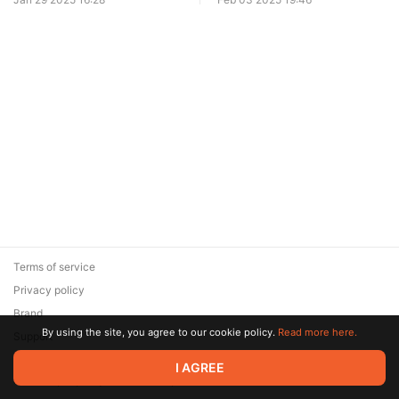
Terms of service
Privacy policy
Brand
By using the site, you agree to our cookie policy.
Read more here.
Support
© 2026 Zaya Solutions Limited. All rights reserved. All trademarks
I AGREE
are the property of their respective owners.