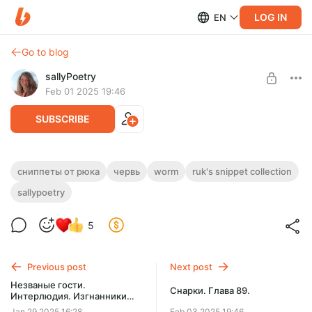
LOG IN
EN
Go to blog
sallyPoetry
Feb 01 2025 19:46
SUBSCRIBE
Сниппеты от Рюка. Приключения
сниппеты от рюка
червь
worm
ruk's snippet collection
Level required:
начинаются... (Червь/Покемон)
sallypoetry
базовая подписка
Приключения начинаются, и начинаются они в кроссовере
SUBSCRIBE
червя и покемонов! Здесь вас ждёт куча незнакомых
5
покемонов и гугла!
Previous post
Next post
Незваные гости.
Снарки. Глава 89.
Интерлюдия. Изгнанники
Онлайн 2.
Jan 29 2025 16:28
Feb 03 2025 19:46