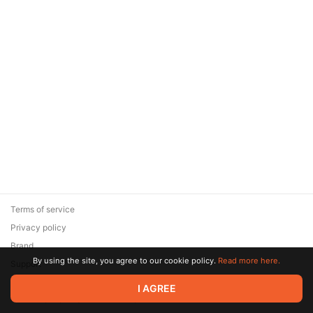
Terms of service
Privacy policy
Brand
By using the site, you agree to our cookie policy.
Read more here.
Support
© 2026 Zaya Solutions Limited. All rights reserved. All trademarks
I AGREE
are the property of their respective owners.