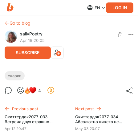
LOG IN
EN
Go to blog
sallyPoetry
Apr 19 20:05
SUBSCRIBE
Снарки. Глава 104.
снарки
Level required:
Снарки. Глава 104.
базовая подписка
4
SUBSCRIBE
Previous post
Next post
Скиттердок2077. 033.
Скиттердок2077. 034.
Встреча двух страшно
Абсолютно ничего не
серьёзных
может пойти не так!
Apr 12 20:47
May 03 20:07
предпринимателей.