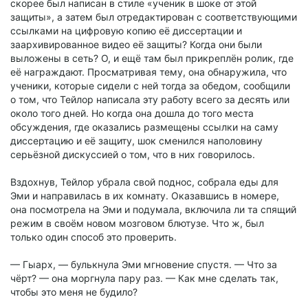
скорее был написан в стиле «ученик в шоке от этой
защиты», а затем был отредактирован с соответствующими
ссылками на цифровую копию её диссертации и
заархивированное видео её защиты? Когда они были
выложены в сеть? О, и ещё там был прикреплён ролик, где
её награждают. Просматривая тему, она обнаружила, что
ученики, которые сидели с ней тогда за обедом, сообщили
о том, что Тейлор написала эту работу всего за десять или
около того дней. Но когда она дошла до того места
обсуждения, где оказались размещены ссылки на саму
диссертацию и её защиту, шок сменился наполовину
серьёзной дискуссией о том, что в них говорилось.
Вздохнув, Тейлор убрала свой поднос, собрала еды для
Эми и направилась в их комнату. Оказавшись в номере,
она посмотрела на Эми и подумала, включила ли та спящий
режим в своём новом мозговом блютузе. Что ж, был
только один способ это проверить.
— Гыарх, — булькнула Эми мгновение спустя. — Что за
чёрт? — она моргнула пару раз. — Как мне сделать так,
чтобы это меня не будило?