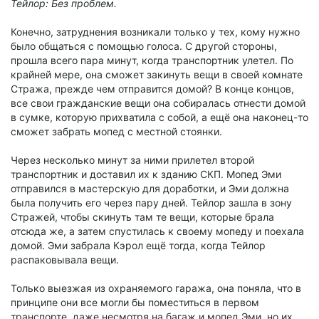
Тейлор: Без проблем.
Конечно, затруднения возникали только у тех, кому нужно
было общаться с помощью голоса. С другой стороны,
прошла всего пара минут, когда транспортник улетел. По
крайней мере, она сможет закинуть вещи в своей комнате
Стража, прежде чем отправится домой? В конце концов,
все свои гражданские вещи она собиралась отнести домой
в сумке, которую прихватила с собой, а ещё она наконец-то
сможет забрать мопед с местной стоянки.
Через несколько минут за ними прилетел второй
транспортник и доставил их к зданию СКП. Мопед Эми
отправился в мастерскую для доработки, и Эми должна
была получить его через пару дней. Тейлор зашла в зону
Стражей, чтобы скинуть там те вещи, которые брала
отсюда же, а затем спустилась к своему мопеду и поехала
домой. Эми забрала Кэрол ещё тогда, когда Тейлор
распаковывала вещи.
Только выезжая из охраняемого гаража, она поняла, что в
принципе они все могли бы поместиться в первом
транспорте, даже несмотря на багаж и мопед Эми, но их