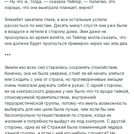
— Ну что ж, тогда, — сказала Тейлор, — полагаю, это
хорошо, что она выиграла планшет, верно?
Элизабет закатила глаза, а все остальные успели
рассесться по местам. Десять минут спустя они уже были
в воздухе и летели в сторону дома. Эми даже не
проснулась во время взлёта, но Тейлор могла сказать, что
она должна будет проснуться примерно через час или два.
***
Эмили изо всех сил старалась сохранять спокойствие.
Конечно, она не была уверена, стоит ли ей начать злиться
или сходить с ума от страха, но противоречивые эмоции
очень помогали держать себя в руках. С одной стороны,
из-за конгресского дерьма у них было что-то вроде тайной,
спонсируемой правительством, внутренней
террористической группы, потому что иметь возможность
выбирать для них цели была лучше, чем если бы они
бесконтрольно путешествовали по стране, когда их
желания и потребности выйдут из-под контроля. С другой
стороны, одна из её Стражей была племянницей лидера
данной группы, и если с ней что-нибудь случится? Не