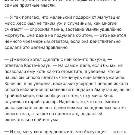
самые приятные мысли.
— Я так полагаю, что маленький подарок от Ампутации
мисс Хесс был не таким уж и случайным, как многие
считают? — спросила Ханна, заставив Эмили удивлённо
моргнуть. Она даже не подумала об этом. — Это кажется
немного чрезмерным ответом, если она действительно
сделала это целенаправленно.
— Джейкоб хотел сделать с ней кое-что похуже, —
ответила Коста-Браун. — На самом деле, если бы мы не
позволили ему хоть как-то отомстить, я уверена, что он
нашёл бы способ сделать что-нибудь ещё более ужасное.
Конечно, я не уверена, насколько усердно Панацея искала
способ избавиться от маленького подарка Ампутации, но по
крайней мере, она сообщила о том, что у мисс Хесс
случился второй триггер. Надеюсь, то, что она сможет
использовать своё состояние излома на отдельных частях
своего тела, а также на предметах, не даст ей
окончательно сойти с ума.
— Итак, могу ли я предположить, что Ампутация — и есть