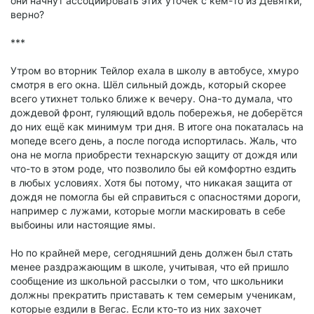
они начнут ассоциировать этих уточек с кем-то из Девятки,
верно?
***
Утром во вторник Тейлор ехала в школу в автобусе, хмуро
смотря в его окна. Шёл сильный дождь, который скорее
всего утихнет только ближе к вечеру. Она-то думала, что
дождевой фронт, гуляющий вдоль побережья, не доберётся
до них ещё как минимум три дня. В итоге она покаталась на
мопеде всего день, а после погода испортилась. Жаль, что
она не могла приобрести технарскую защиту от дождя или
что-то в этом роде, что позволило бы ей комфортно ездить
в любых условиях. Хотя бы потому, что никакая защита от
дождя не помогла бы ей справиться с опасностями дороги,
например с лужами, которые могли маскировать в себе
выбоины или настоящие ямы.
Но по крайней мере, сегодняшний день должен был стать
менее раздражающим в школе, учитывая, что ей пришло
сообщение из школьной рассылки о том, что школьники
должны прекратить приставать к тем семерым ученикам,
которые ездили в Вегас. Если кто-то из них захочет