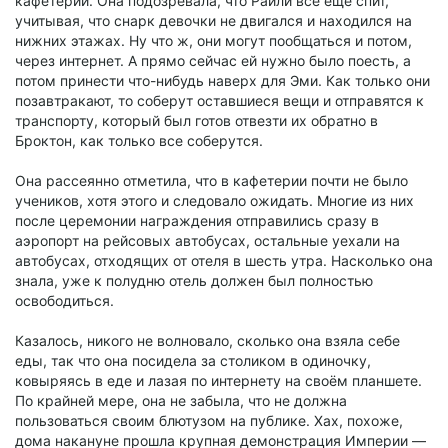
кафетерий. Она подозревала, что Райли всё ещё спит,
учитывая, что снарк девочки не двигался и находился на
нижних этажах. Ну что ж, они могут пообщаться и потом,
через интернет. А прямо сейчас ей нужно было поесть, а
потом принести что-нибудь наверх для Эми. Как только они
позавтракают, то соберут оставшиеся вещи и отправятся к
транспорту, который был готов отвезти их обратно в
Броктон, как только все соберутся.
Она рассеянно отметила, что в кафетерии почти не было
учеников, хотя этого и следовало ожидать. Многие из них
после церемонии награждения отправились сразу в
аэропорт на рейсовых автобусах, остальные уехали на
автобусах, отходящих от отеля в шесть утра. Насколько она
знала, уже к полудню отель должен был полностью
освободиться.
Казалось, никого не волновало, сколько она взяла себе
еды, так что она посидела за столиком в одиночку,
ковыряясь в еде и лазая по интернету на своём планшете.
По крайней мере, она не забыла, что не должна
пользоваться своим блютузом на публике. Хах, похоже,
дома накануне прошла крупная демонстрация Империи —