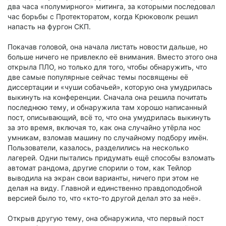
два часа «полумирного» митинга, за которыми последовал
час борьбы с Протекторатом, когда Крюковолк решил
напасть на фургон СКП.
Покачав головой, она начала листать новости дальше, но
больше ничего не привлекло её внимания. Вместо этого она
открыла ПЛО, но только для того, чтобы обнаружить, что
две самые популярные сейчас темы посвящены её
диссертации и «чуши собачьей», которую она умудрилась
выкинуть на конференции. Сначала она решила почитать
последнюю тему, и обнаружила там хорошо написанный
пост, описывающий, всё то, что она умудрилась выкинуть
за это время, включая то, как она случайно утёрла нос
умникам, взломав машину по случайному подбору имён.
Пользователи, казалось, разделились на несколько
лагерей. Одни пытались придумать ещё способы взломать
автомат рандома, другие спорили о том, как Тейлор
выводила на экран свои варианты, ничего при этом не
делая на виду. Главной и единственно правдоподобной
версией было то, что «кто-то другой делал это за неё».
Открыв другую тему, она обнаружила, что первый пост