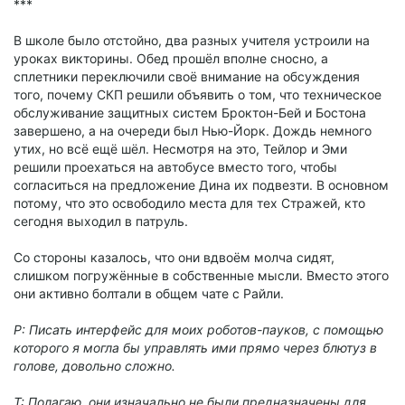
***
В школе было отстойно, два разных учителя устроили на
уроках викторины. Обед прошёл вполне сносно, а
сплетники переключили своё внимание на обсуждения
того, почему СКП решили объявить о том, что техническое
обслуживание защитных систем Броктон-Бей и Бостона
завершено, а на очереди был Нью-Йорк. Дождь немного
утих, но всё ещё шёл. Несмотря на это, Тейлор и Эми
решили проехаться на автобусе вместо того, чтобы
согласиться на предложение Дина их подвезти. В основном
потому, что это освободило места для тех Стражей, кто
сегодня выходил в патруль.
Со стороны казалось, что они вдвоём молча сидят,
слишком погружённые в собственные мысли. Вместо этого
они активно болтали в общем чате с Райли.
Р: Писать интерфейс для моих роботов-пауков, с помощью
которого я могла бы управлять ими прямо через блютуз в
голове, довольно сложно.
Т: Полагаю, они изначально не были предназначены для