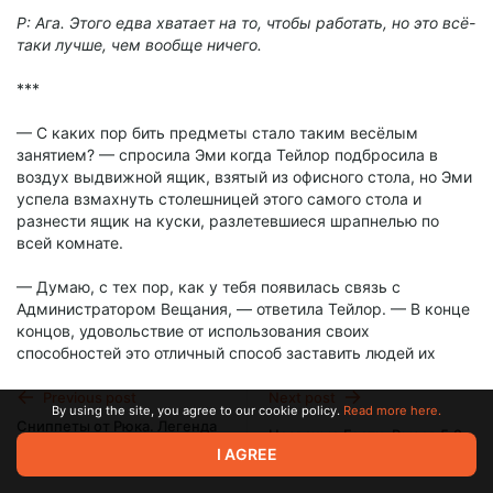
Р: Ага. Этого едва хватает на то, чтобы работать, но это всё-
таки лучше, чем вообще ничего.
***
— С каких пор бить предметы стало таким весёлым
занятием? — спросила Эми когда Тейлор подбросила в
воздух выдвижной ящик, взятый из офисного стола, но Эми
успела взмахнуть столешницей этого самого стола и
разнести ящик на куски, разлетевшиеся шрапнелью по
всей комнате.
— Думаю, с тех пор, как у тебя появилась связь с
Администратором Вещания, — ответила Тейлор. — В конце
концов, удовольствие от использования своих
способностей это отличный способ заставить людей их
использовать.
Previous post
Next post
By using the site, you agree to our cookie policy.
Read more here.
— Как думаешь, у меня получится выпросить разрешение
Сниппеты от Рюка. Легенда
Незваные Гости. Вызов 5.2
приходить сюда, как получилось с технарской гостевой
о Сильнейшей Девушке
I AGREE
Броктон-Бей (Червь/
лабораторией?
Aug 26 2024 18:35
Aug 31 2024 18:45
Дюрарара)(Шизуо!Тейлор)