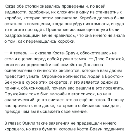
Когда обе стопки оказались проверены и, по всей
видимости, одобрены, их сложили в одну из стандартных
коробок, которую потом запечатали. Коробка должна была
остаться в помещении, когда они уйдут из комнаты, и куда-
то в итоге пропадёт. Проклятые исчезающие штуки были
раздражающими. Ей не нравилось, что она ничего не знала
о том, как перемещались коробки.
— А теперь, — сказала Коста-Браун, облокотившись на
стол и сцепив перед собой руки в замок. — Двое Стражей,
один из их родителей и всё семейство Даллонов
осведомлены о личностях экспертов, которые вам двоим
предстоит узнать. Огромное количество людей в Броктон-
Бей уже в курсе этих секретов, и это является одной из
причин, объясняющей, почему вас решили в это посвятить.
Оружейник тоже был включён в этот список, но наш
аналитический центр считает, что он ещё не готов. Я прошу
вас прочитать все досье, которые я собираюсь вам дать,
прежде чем вы выскажете своё мнение.
В глазах Эмили такие заявления не предвещали ничего
хорошего, но взяв бумаги, которые Коста-Браун подвинула