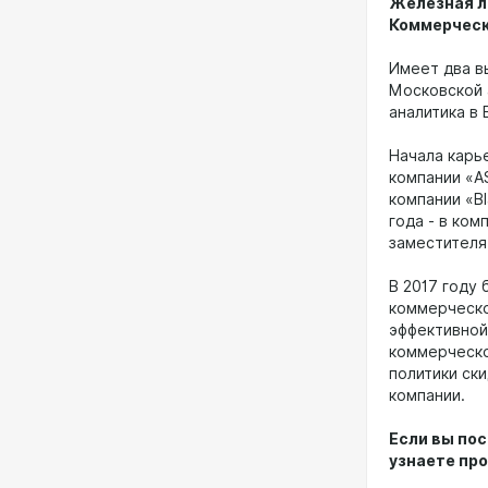
Железная л
Коммерческ
Имеет два в
Московской 
аналитика в
Начала карь
компании «A
компании «B
года - в ко
заместителя
В 2017 году
коммерческо
эффективной
коммерческо
политики ск
компании.
Если вы пос
узнаете про