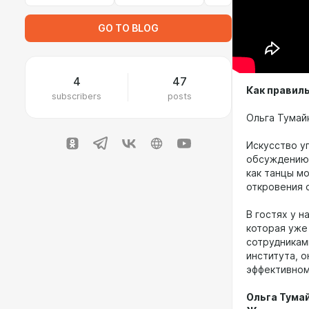
GO TO BLOG
4
47
Как правиль
subscribers
posts
Ольга Тумайк
Искусство у
обсуждению 
как танцы м
откровения 
В гостях у 
которая уже 
сотрудникам
института, о
эффективном
Ольга Тума