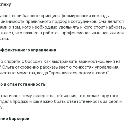
успеху
ывает свои базовые принципы формирования команды,
 значимость правильного подбора сотрудников. Она делится
ями о том, кого необходимо увольнять и кого стоит набирать,
уждает, что важнее в работе - профессиональные навыки или
ства.
 эффективного управления
но спорить с боссом? Как выстраивать взаимоотношения на
? Ольга откровенно рассказывает о тонкостях управления,
икатные моменты, когда "проявляются рожки и хвост".
во и ответственность
атрагивает тему лидерства, объясняя, что делает крутого
отдела продаж и как важно брать ответственность за себя и
у.
ение барьеров