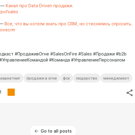
—
Канал про Data Driven продажи.
vpofsales
—
Все, что вы хотели знать про CRM, но стеснялись спросить.
ilovecrm
одкаст #ПродаживОгне #SalesOnFire #Sales #Продажи #b2b
 #УправлениеКомандой #Команда #УправлениеПерсоналом
е
маркетинг
продажи в огне
фск
лидерство
менеджмент
1
Go to all posts