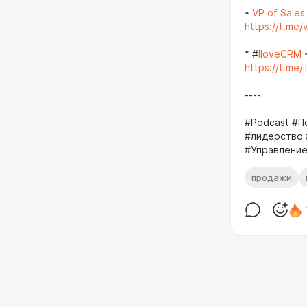
*
VP of Sales
https://t.me/
* #
IloveCRM
https://t.me/
----
#Podcast #П
#лидерство
#Управлени
продажи