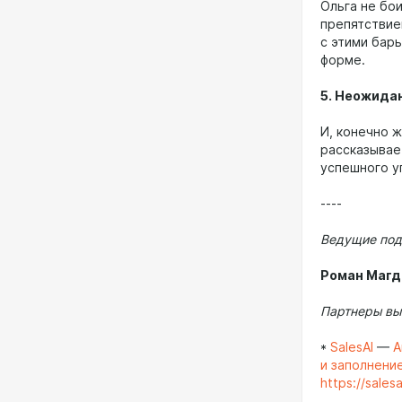
Ольга не бои
препятствием
с этими бар
форме.
5. Неожида
И, конечно ж
рассказывае
успешного у
----
Ведущие под
Роман Магд
Партнеры вы
*
SalesAI
—
А
и заполнени
https://salesa