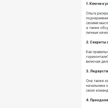
1. Ключи к 
Ольга раскр
подчеркивая
своими мысл
а также обс
личные каче
2. Секреты
Как правиль
горизонтали
включая дел
3. Лидерст
Она также з
начальника 
свою команд
4. Преодол