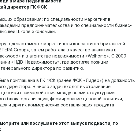
еди в мире Недвижимости
ий директор ГК ФСК
ысших образования: по специальности маркетинг в
академии предпринимательства и по специальности бизнес-
 Высшей Школе Экономики.
еру в департаменте маркетинга и консалтинга британской
STERA Group», затем работала в качестве аналитика в
lackwood» и в агентстве недвижимости «Welhome». С 2009
мпании «НДВ-Недвижимость», где достигла позиции
 генерального директора по развитию.
 была приглашена в ГК ФСК (ранее ФСК «Лидер») на должность
го директора. В число задач входят выстраивание
 цепочки взаимодействия между всеми структурами
го блока организации, формирование ценовой политики,
идок и других коммерческих составляющих продукта
мотрите или послушаете этот выпуск подкаста, то
: