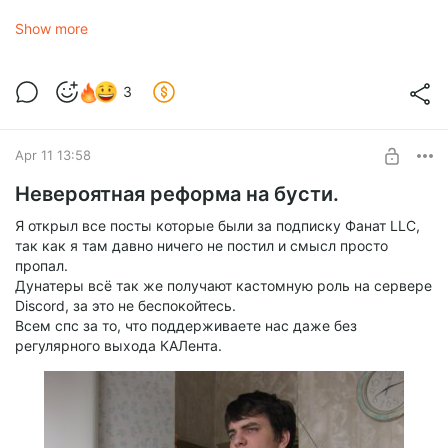
И вот он приехал и представляю вашему вниманию его
Show more
потроха.
Рендеры не наврали и там реально оказался Andyson P32.
Теперь это мой основной блок питания, так что посмотрим
3
как он себя покажет со временем.
А к своему Gamemax я вернусь позднее ( когда уже
наконец-то все долги по блокам разрулю)
Apr 11 13:58
Потроха:
Manufacturer (OEM)
Невероятная реформа на бусти.
Andyson
Я открыл все посты которые были за подписку Фанат LLC,
Platform
так как я там давно ничего не постил и смысл просто
P32
пропал.
Дунатеры всё так же получают кастомную роль на сервере
PCB Type
Discord, за это не беспокойтесь.
Double-Sided
Всем спс за то, что поддерживаете нас даже без
регулярного выхода КАЛента.