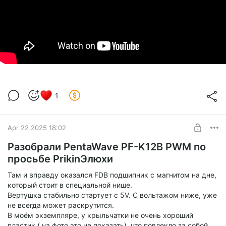
1
Apr 22 2025 18:02
Разобрали PentaWave PF-K12B PWM по
просьбе PrikinЭлюхи
Там и вправду оказался FDB подшипник с магнитом на дне,
который стоит в специальной нише.
Вертушка стабильно стартует с 5V. С вольтажом ниже, уже
не всегда может раскрутится.
В моём экземпляре, у крыльчатки не очень хороший
пластик ( на фото это не показать), что повлекло за собой