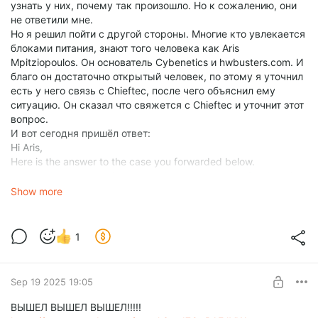
узнать у них, почему так произошло. Но к сожалению, они
не ответили мне.
Но я решил пойти с другой стороны. Многие кто увлекается
блоками питания, знают того человека как Aris
Mpitziopoulos. Он основатель Cybenetics и hwbusters.com. И
благо он достаточно открытый человек, по этому я уточнил
есть у него связь с Сhieftec, после чего объяснил ему
ситуацию. Он сказал что свяжется с Сhieftec и уточнит этот
вопрос.
И вот сегодня пришёл ответ:
Hi Aris,
Here is the answer to the case you forwarded below.
In compliance with safety regulations, we set specifications for
large capacitors based on the wattage of the power supply
Show more
series.
Generally, large capacitors are specified with minimum and
maximum voltage and capacitance specifications, which
1
facilitates production and material procurement.
For the PPG-850 capacitor, our specifications specify 420V /
560uF, so using 420V / 680uF capacitors is no problem. This
Sep 19 2025 19:05
likely occurred due to a material shortage at the factory,
resulting in substitutions. We have confirmed the details with
ВЫШЕЛ ВЫШЕЛ ВЫШЕЛ!!!!!
the factory.