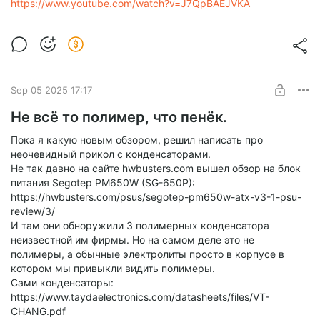
https://www.youtube.com/watch?v=J7QpBAEJVKA
Если кратко, то у Сhieftec изначально прописан
конденсатор на 560uf, а то что в экземпляр который
пришёл Арису, это просто замена которая предусмотрена
спецификацией.
По этому нужно держать в уме, что обзор hwbusters.com и
отчёт Cybenetics будет отражать не совсем верные данные,
Sep 05 2025 17:17
относительно того что вы можете купить в магазине.
Не всё то полимер, что пенёк.
Пока я какую новым обзором, решил написать про
неочевидный прикол с конденсаторами.
Не так давно на сайте hwbusters.com вышел обзор на блок
питания Segotep PM650W (SG-650P):
https://hwbusters.com/psus/segotep-pm650w-atx-v3-1-psu-
review/3/
И там они обноружили 3 полимерных конденсатора
неизвестной им фирмы. Но на самом деле это не
полимеры, а обычные электролиты просто в корпусе в
котором мы привыкли видить полимеры.
Сами конденсаторы:
https://www.taydaelectronics.com/datasheets/files/VT-
CHANG.pdf