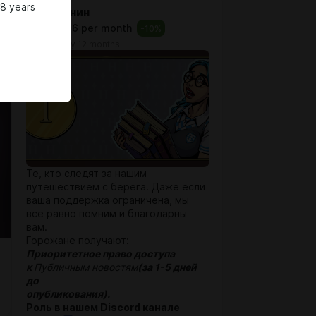
18 years
Горожанин
$1.29
$1.16 per month
-
10
%
billed every 12 months
Те, кто следят за нашим
путешествием с берега. Даже если
ваша поддержка ограничена, мы
все равно помним и благодарны
вам.
Горожане получают:
Приоритетное право доступа
к
Публичным новостям
(за 1-5 дней
до
опубликования).
Роль в нашем Discord канале