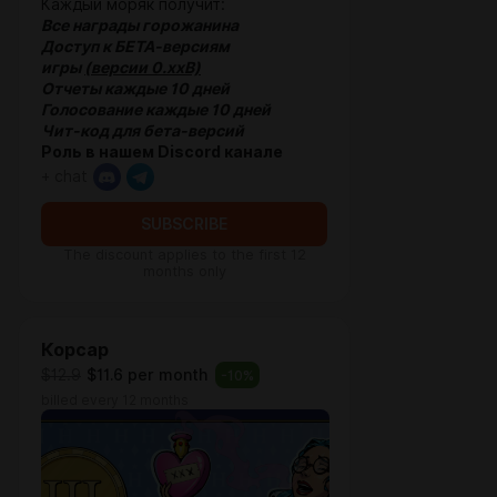
Каждый моряк получит:
Все награды горожанина
Доступ к БЕТА-версиям
игры
(версии 0.xxB)
Отчеты каждые 10 дней
Голосование каждые 10 дней
Чит-код для бета-версий
Роль в нашем Discord канале
+ chat
SUBSCRIBE
The discount applies to the first 12
months only
Корсар
$12.9
$11.6 per month
-
10
%
billed every 12 months