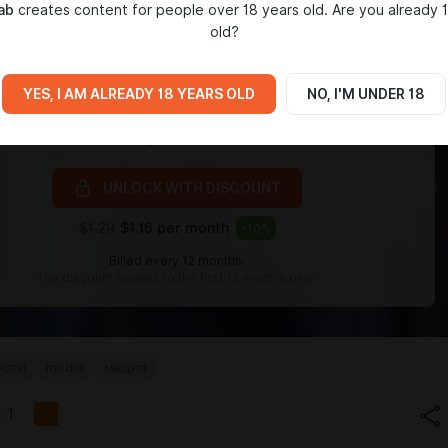
ab
creates content for people over 18 years old. Are you already 
old?
YES, I AM ALREADY 18 YEARS OLD
NO, I'M UNDER 18
Level required:
Горожанин
UNLOCK WITH DISCOUNT
$1.29
$1.16 per month
-
10
%
Billed every 12 months.
The discount applies to the first 12 months only.
ости
media
медиа
1