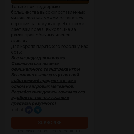
Только при поддержке
большинства высокопоставленных
чиновников мы можем оставаться
верными нашему курсу. Это также
дает вам права, выходящие за
рамки прав обычных членов
экипажа.
Для короля пиратского города у нас
есть:
Все награды для экипажа
Ссылка на скачивание
официального саундтрека игры
Вы сможете заказать у нас свой
собственный предмет в игре в
одном из игровых магазинов.
Разработчики должны сначала его
одобрить, так что только в
пределах разумного!
+ chat
SUBSCRIBE
The discount applies to the first 12