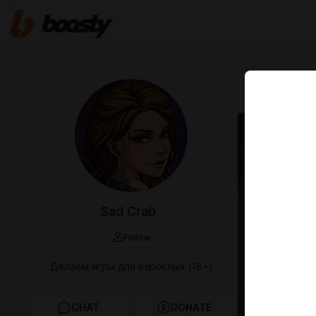
May 12 2025 1
News 
Sad Crab
Follow
Делаем игры для взрослых (18+)
CHAT
DONATE