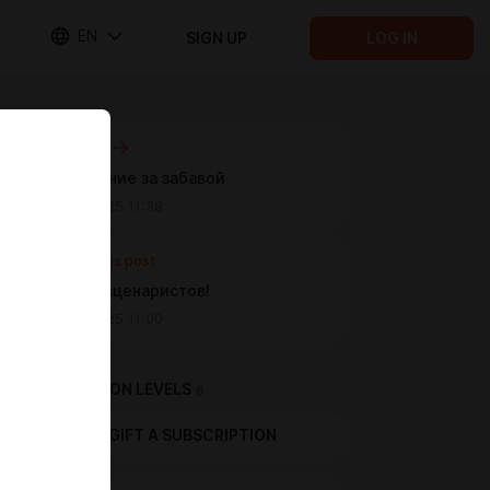
EN
SIGN UP
LOG IN
Next post
Наблюдение за забавой
May 12 2025 11:38
Previous post
Конкурс сценаристов!
May 10 2025 11:00
SUBSCRIPTION LEVELS
6
GIFT A SUBSCRIPTION