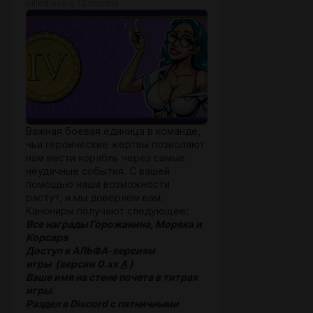
billed every 12 months
Важная боевая единица в команде,
чьи героические жертвы позволяют
нам вести корабль через самые
неудачные события. С вашей
помощью наши возможности
растут, и мы доверяем вам.
Канониры получают следующее:
Все награды Горожанина, Моряка и
Корсара
Доступ к АЛЬФА-версиям
игры (версии 0.xx
A
)
Ваше имя на стене почета в титрах
игры.
Раздел в Discord с пятничными