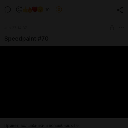
19
Jun 27 14:37
Speedpaint #70
Хотелось бы узнать, насколько это
востребовано.
1. Да, я хочу получать обновления фанатских
переводов как можно скорее.
Привет, волшебники и волшебницы! ✨