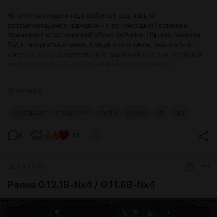
На этот раз художница работает над новым
запоминающимся нарядом - с её помощью Гермиона
примеряет классический образ зайчика. Чёрное лаковое
боди, аккуратные ушки, белый воротничок, манжеты и,
конечно же, очаровательный пушистый хвостик, который
можно увидеть на альтернативной версии айдла.
Этот костюм - часть целой серии новых тематических
Show more
образов, которые мы готовим для всех вайфу. Как всегда,
художница тщательно прорабатывает каждую деталь,
чтобы персонажи выглядели не только узнаваемо, но и
speedpaint
спидпеинт
media
медиа
art
арт
сохраняли собственный характер даже в самых
необычных нарядах.
6
14
Как вам сегодняшний образ Гермионы? Какой из девушек,
по-вашему, больше всего подошёл бы такой костюм?
Jul 04 09:45
Релиз 0.12.1B-fix4 / 0.11.6B-fix4