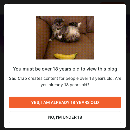
LOG IN
EN
Follow
You must be over 18 years old to view this blog
Sad Crab
Sad Crab
creates content for people over 18 years old. Are
Делаем игры для взрослых (18+)
you already 18 years old?
2 963
subscribers
446
posts
YES, I AM ALREADY 18 YEARS OLD
NO, I'M UNDER 18
SUBSCRIBE