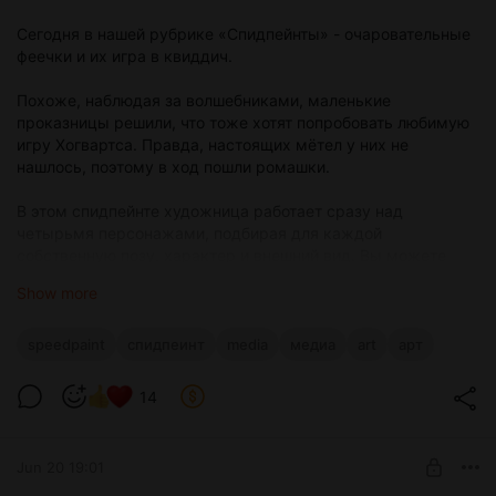
Сегодня в нашей рубрике «Спидпейнты» - очаровательные
2. Да, но только если фанатские переводы
феечки и их игра в квиддич.
значительно изменились.
Похоже, наблюдая за волшебниками, маленькие
проказницы решили, что тоже хотят попробовать любимую
3. Нет, мне достаточно обновлений фанатских
игру Хогвартса. Правда, настоящих мётел у них не
переводов вместе с патчами.
нашлось, поэтому в ход пошли ромашки.
В этом спидпейнте художница работает сразу над
4. Для меня это неактуально. Я играю на
четырьмя персонажами, подбирая для каждой
английском или русском языках, они
собственную позу, характер и внешний вид. Вы можете
поддерживаются по умолчанию.
помнить одну из этих фей по спидпейнту, который мы
Show more
публиковали в мае. Теперь у вас есть возможность
5. Мне всё равно. Делайте, как считаете
увидеть ещё кусочек этой истории.
нужным.
speedpaint
спидпеинт
media
медиа
art
арт
Кстати, вы заметили, что мы обновили локацию, на которой
происходит это событие? Дорога в Хогвартс немного
14
6. Я хочу увидеть результаты опроса.
изменилась, и на ней теперь спрятано несколько новых
пасхалок для любознательных исследователей.
51 users
voted
Jun 20 19:01