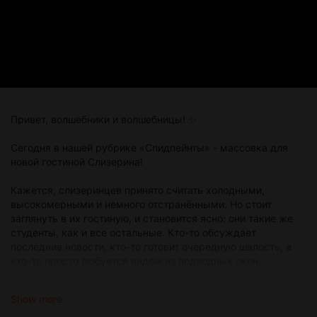
Привет, волшебники и волшебницы! ✨
Сегодня в нашей рубрике «Спидпейнты» - массовка для
новой гостиной Слизерина!
Кажется, слизеринцев принято считать холодными,
высокомерными и немного отстранёнными. Но стоит
заглянуть в их гостиную, и становится ясно: они такие же
студенты, как и все остальные. Кто-то обсуждает
последние новости, кто-то готовит очередную шалость, а
кто-то просто любуется видом из подводных окон.
В этом спидпейнте художница создаёт персонажей,
Show more
благодаря которым новая локация выглядит по-