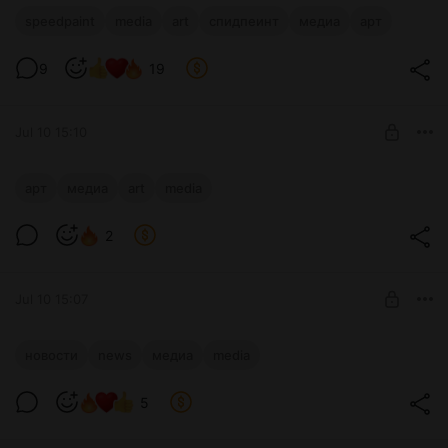
настоящему живой.
speedpaint
media
art
спидпеинт
медиа
арт
9
19
Jul 10 15:10
Новая сцена с Джинни.
арт
медиа
art
media
Level required:
2
Корсар
UNLOCK WITH DISCOUNT
Jul 10 15:07
$12.9
$11.6 per month
-
10
%
Новости 10.07.2026
новости
news
медиа
media
Billed every 12 months.
The discount applies to the first 12 months only.
Level required:
5
Моряк