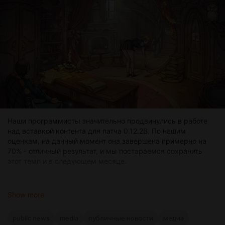
Дискорде или тут.
Наши программисты значительно продвинулись в работе
над вставкой контента для патча 0.12.2B. По нашим
оценкам, на данный момент она завершена примерно на
70% - отличный результат, и мы постараемся сохранить
этот темп и в следующем месяце.
Высокая скорость работы позволила нам внести несколько
изменений даже на позднем этапе разработки и сделать
Show more
некоторые сцены немного откровеннее, чем планировалось
изначально.
public news
media
публичные новости
медиа