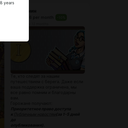
18 years
Горожанин
$1.29
$1.16 per month
-
10
%
billed every 12 months
Те, кто следят за нашим
путешествием с берега. Даже если
ваша поддержка ограничена, мы
все равно помним и благодарны
вам.
Горожане получают:
Приоритетное право доступа
к
Публичным новостям
(за 1-5 дней
до
опубликования).