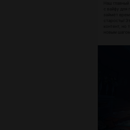
Наш главный
с вайфу для 
займёт врем
старосты! Э
контент, но
новым шагом