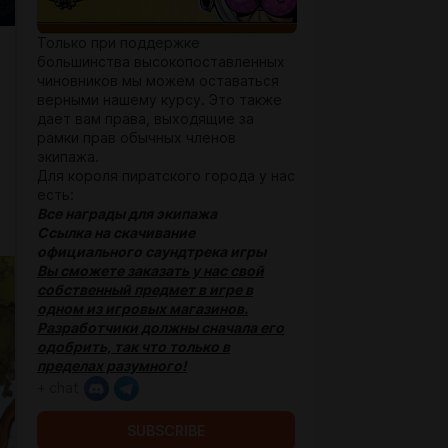
Только при поддержке
большинства высокопоставленных
чиновников мы можем оставаться
верными нашему курсу. Это также
дает вам права, выходящие за
рамки прав обычных членов
экипажа.
Для короля пиратского города у нас
есть:
Все награды для экипажа
Ссылка на скачивание
официального саундтрека игры
Вы сможете заказать у нас свой
собственный предмет в игре в
одном из игровых магазинов.
Разработчики должны сначала его
одобрить, так что только в
пределах разумного!
+ chat
SUBSCRIBE