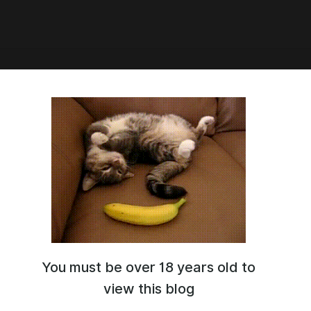
ные новости 02.04.2026
шебники и волшебницы! ✨
дин месяц, а значит - настало время посмотреть на то, что
о, а также изучить наши ближайшие планы.
м хотим сообщить самое важное и волнующее - работа над
1B практически завершена! Как вы знаете, в прошлом месяце
очили все силы именно на этом патче и входящих в него
йчас нас ждут финальная доработка и тестирование, после
You must be over 18 years old to
 сразу же проведём релиз.
view this blog
, мы не смогли завершить работу до конца марта, как