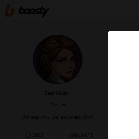
Apr 02 17:30
Публич
Привет, вол
Прошёл ещё о
было сделан
Sad Crab
Первым дело
патчем 0.12.
Follow
мы сосредот
ивентах. Се
Делаем игры для взрослых (18+)
которого мы
К сожалению
CHAT
DONATE