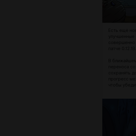
Есть ещё но
улучшенные 
совершенно 
патче 0.12.1B
В ближайшем
переноса со
сохранять д
прогресс ме
чтобы убеди