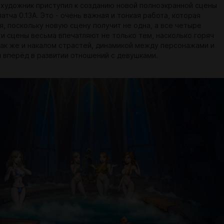
 художник приступил к созданию новой полноэкранной сцены
патча 0.13А. Это - очень важная и тонкая работа, которая
я, поскольку новую сцену получит не одна, а все четыре
ти сцены весьма впечатляют не только тем, насколько горяч
 так же и накалом страстей, динамикой между персонажами и
 вперёд в развитии отношений с девушками.