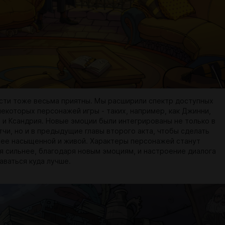
сти тоже весьма приятны. Мы расширили спектр доступных
некоторых персонажей игры - таких, например, как Джинни,
п и Ксандрия. Новые эмоции были интегрированы не только в
чи, но и в предыдущие главы второго акта, чтобы сделать
ее насыщенной и живой. Характеры персонажей станут
я сильнее, благодаря новым эмоциям, и настроение диалога
аваться куда лучше.