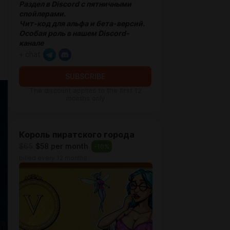
Раздел в Discord с пятничными
спойлерами.
Чит-код для альфа и бета-версий.
Особая роль в нашем Discord-
канале
+ chat
SUBSCRIBE
The discount applies to the first 12
months only
Король пиратского города
$65
$58 per month
-
10
%
billed every 12 months