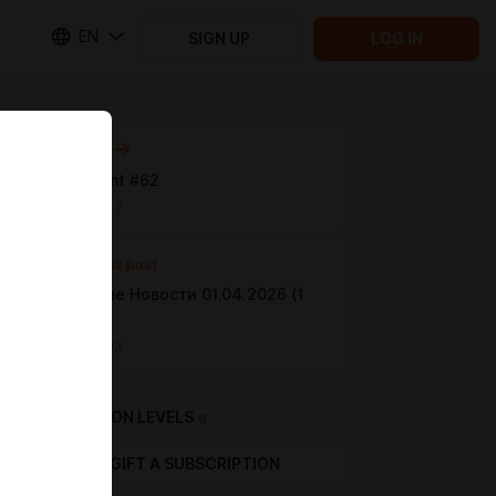
EN
SIGN UP
LOG IN
Next post
Speedpaint #62
Apr 08 15:17
Previous post
Публичные Новости 01.04.2026 (1
апреля)
Apr 01 16:03
SUBSCRIPTION LEVELS
6
GIFT A SUBSCRIPTION