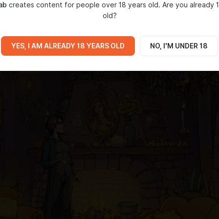
планировали - слишком много всего требуется проверить и
ab
creates content for people over 18 years old. Are you already 
о нашим оценкам, на доработку и тестирование уйдёт ещё
old?
дней. Разумеется, мы сделаем всё возможное, чтобы ускорить
с.
YES, I AM ALREADY 18 YEARS OLD
NO, I'M UNDER 18