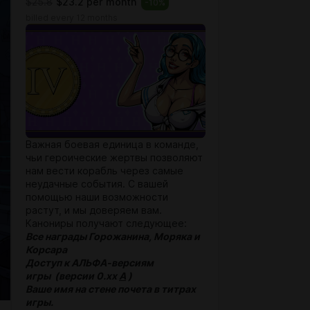
$25.8
$23.2 per month
-
10
%
billed every 12 months
Важная боевая единица в команде,
чьи героические жертвы позволяют
нам вести корабль через самые
неудачные события. С вашей
помощью наши возможности
растут, и мы доверяем вам.
Канониры получают следующее:
Все награды Горожанина, Моряка и
Корсара
Доступ к АЛЬФА-версиям
игры (версии 0.xx
A
)
Ваше имя на стене почета в титрах
игры.