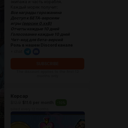
экипажа и часть корабля.
Каждый моряк получит:
Все награды горожанина
Доступ к БЕТА-версиям
игры
(версии 0.xxB)
Отчеты каждые 10 дней
Голосование каждые 10 дней
Чит-код для бета-версий
Роль в нашем Discord канале
+ chat
SUBSCRIBE
The discount applies to the first 12
months only
Корсар
$12.9
$11.6 per month
-
10
%
billed every 12 months