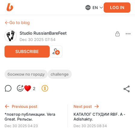
LOG IN
EN
Go to blog
Studio RussianBareFeet
Dec 30 2025 07:54
SUBSCRIBE
Challenge. Последние дни лета. Часть 2.
босиком по городу
challenge
Level required:
Она так славно показывает вам свои голые грязные
2
СЪЁМКИ 2024/2025
ступни... ну, как не восхититься?
SUBSCRIBE
Previous post
Next post
*повтор публикации. Vera
КАТАЛОГ СТУДИИ RBF. А -
Great. Рельсы.
Adishakty.
Dec 30 2025 04:23
Dec 30 2025 08:34