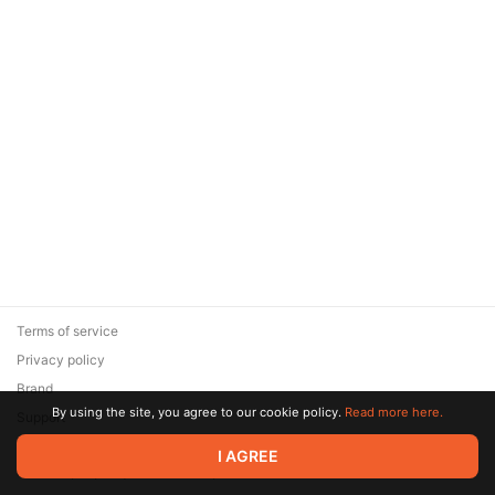
Terms of service
Privacy policy
Brand
By using the site, you agree to our cookie policy.
Read more here.
Support
© 2026 Zaya Solutions Limited. All rights reserved. All trademarks
I AGREE
are the property of their respective owners.