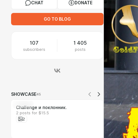
CHAT
DONATE
GO TO BLOG
107
1 405
subscribers
posts
SHOWCASE
45
Bundle
Challenge и поклонник.
2 posts for $15.5
2