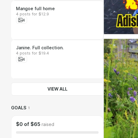
Bundle
Mangoe full home
4 posts for $12.9
4
Bundle
Janine. Full collection.
4 posts for $19.4
4
VIEW ALL
GOALS
1
$0
of
$65
raised