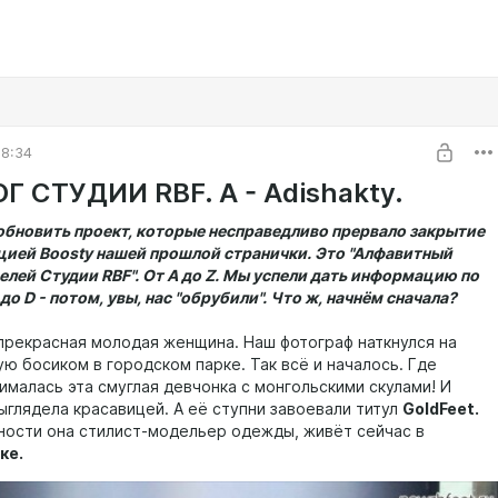
08:34
Г СТУДИИ RBF. А - Adishakty.
обновить проект, которые несправедливо прервало закрытие
ией Boosty нашей прошлой странички. Это "Алфавитный
елей Студии RBF". От А до Z. Мы успели дать информацию по
до D - потом, увы, нас "обрубили". Что ж, начнём сначала?
прекрасная молодая женщина. Наш фотограф наткнулся на
ю босиком в городском парке. Так всё и началось. Где
ималась эта смуглая девчонка с монгольскими скулами! И
ыглядела красавицей. А её ступни завоевали титул
GoldFeet.
ности она стилист-модельер одежды, живёт сейчас в
ке.