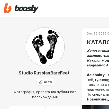
Dec 30 2025 
КАТАЛО
Хочется воз
администрац
Каталог мод
моделям с А 
Studio RussianBareFeet
Adishakty
- 
неё, гуляющу
Follow
только не сн
неизменно в
Фотография, пропаганда публичного
По специаль
босохождения.
Новокузнец