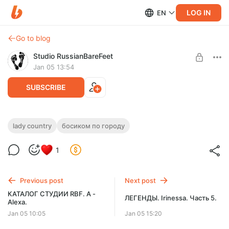
LOG IN
EN
Go to blog
Studio RussianBareFeet
Jan 05 13:54
SUBSCRIBE
Галерея 2869. Lady Country. Пяточки
lady country
босиком по городу
для вас.
Level required:
1
УТРАЧЕННЫЕ ГАЛЕРЕИ
Удивительно, но эта модель одна из первых попросила
присылать ей в портфолио фото её голых ступней. Они ей и
SUBSCRIBE
самой нравились!
Previous post
Next post
КАТАЛОГ СТУДИИ RBF. А -
ЛЕГЕНДЫ. Irinessa. Часть 5.
Alexa.
Jan 05 10:05
Jan 05 15:20