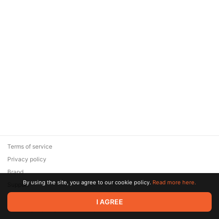
Terms of service
Privacy policy
Brand
By using the site, you agree to our cookie policy.
Read more here.
Support
© 2026 Zaya Solutions Limited. All rights reserved. All trademarks
I AGREE
are the property of their respective owners.