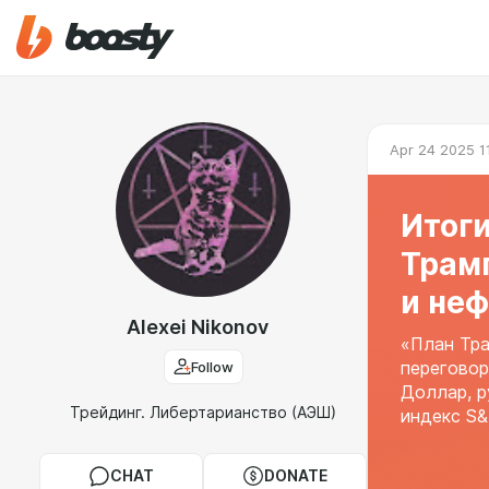
Apr 24 2025 1
Итоги
Трамп
и неф
Alexei Nikonov
«План Тра
Follow
перегово
Доллар, р
Трейдинг. Либертарианство (АЭШ)
индекс S&
CHAT
DONATE