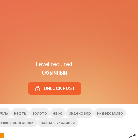
Level required:
Обычный
UNLOCK POST
убль
нефть
золото
евро
индекс s&p
индекс ммвб
рные переговоры
война с украиной