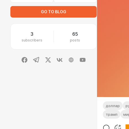
GO TO BLOG
3
65
subscribers
posts
доллар
р
трамп
ми