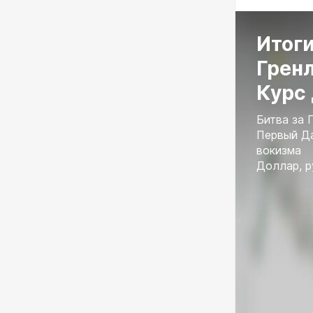
Итоги
Грен
Курс 
Битва за 
Первый Да
вокизма
Доллар, р