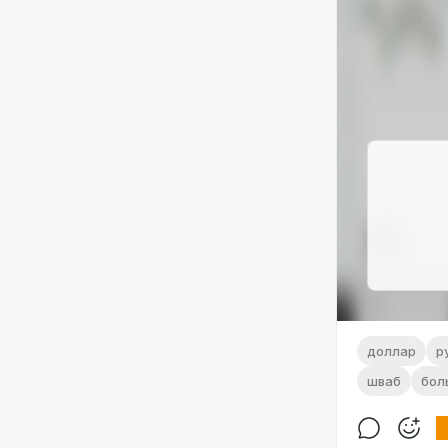
доллар
р
шваб
бол