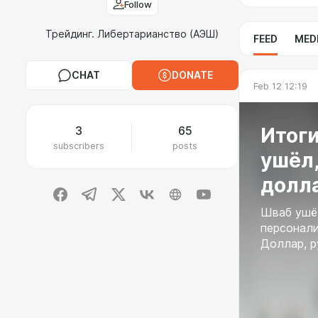
Follow
Трейдинг. Либертарианство (АЭШ)
FEED
MED
CHAT
DONATE
Feb 12 12:19
Итоги
3
65
subscribers
posts
ушёл,
долл
Шваб ушёл
персонали
Доллар, р