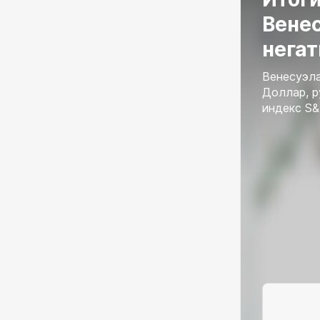
Венес
негат
Венесуэла
Доллар, р
индекс S&