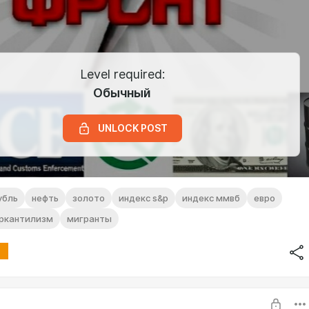
Level required:
Обычный
UNLOCK POST
убль
нефть
золото
индекс s&p
индекс ммвб
евро
ркантилизм
мигранты