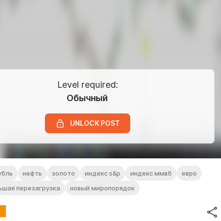
Level required:
Обычный
UNLOCK POST
убль
нефть
золото
индекс s&p
индекс ммвб
евро
ьшая перезагрузка
новый миропорядок