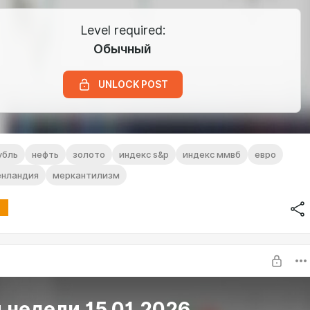
Level required:
Обычный
UNLOCK POST
убль
нефть
золото
индекс s&p
индекс ммвб
евро
енландия
меркантилизм
 недели 15.01.2026.