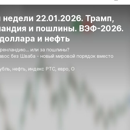
 недели 22.01.2026. Трамп,
ландия и пошлины. ВЭФ-2026.
доллара и нефть
Гренландию... или за пошлины?
вос без Шваба - новый мировой порядок вместо
убль, нефть, индекс РТС, евро, О