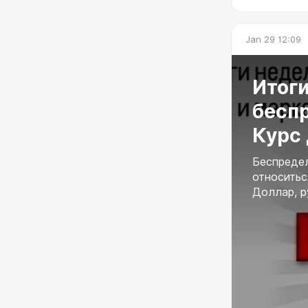
Jan 29 12:09
Итоги
беспр
Курс 
Беспредел
относитьс
Доллар, р