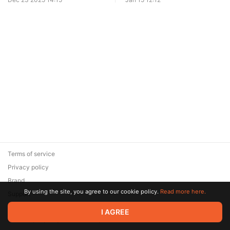
государств
нефть
Terms of service
Privacy policy
Brand
By using the site, you agree to our cookie policy.
Read more here.
Support
© 2026 Zaya Solutions Limited. All rights reserved. All trademarks
I AGREE
are the property of their respective owners.