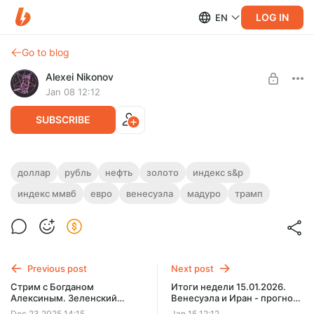
LOG IN
EN
Go to blog
Alexei Nikonov
Jan 08 12:12
SUBSCRIBE
Итоги недели 08.01.2026. Захват
доллар
рубль
нефть
золото
индекс s&p
Мадуро. Курс доллара и нефть
индекс ммвб
евро
венесуэла
мадуро
трамп
Level required:
Обычный
Цирк с танкерами
СВО Трампа в Венесуэле и причём тут меркантилизм
UNLOCK POST
«Атака» на резиденцию Путина
Доллар, рубль, нефть, индекс РТС, евро, ОФЗ, бит
Previous post
Next post
Стрим с Богданом
Итоги недели 15.01.2026.
Алексиным. Зеленский
Венесуэла и Иран - прогноз
тупой или война это сговор
негативный. Курс доллара и
Dec 23 2025 14:15
Jan 15 12:12