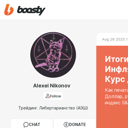
Aug 28 2025 1
Итоги
Инфл
Курс 
Alexei Nikonov
Как печат
Follow
Доллар, р
индекс S&
Трейдинг. Либертарианство (АЭШ)
CHAT
DONATE