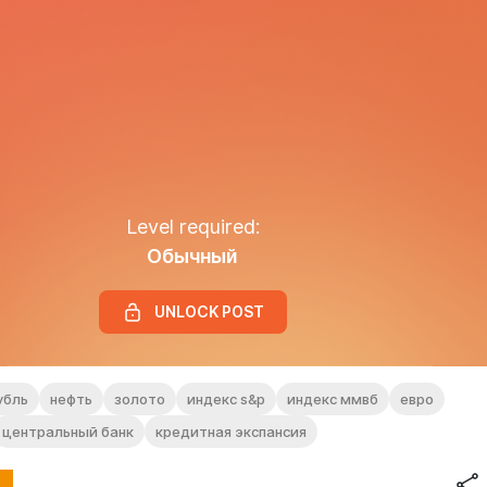
Level required:
Обычный
UNLOCK POST
убль
нефть
золото
индекс s&p
индекс ммвб
евро
центральный банк
кредитная экспансия