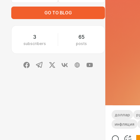
GO TO BLOG
3
65
subscribers
posts
доллар
р
инфляция