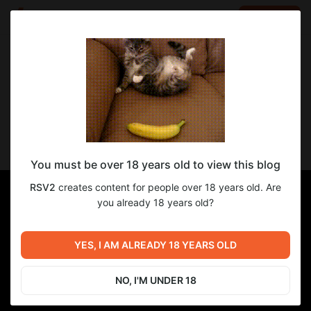
LOG IN
EN
Go to blog
RSV2
Sep 27 2025 17:51
SUBSCRIBE
Видеоотчёт Куноити Карин
You must be over 18 years old to view this blog
RSV2
creates content for people over 18 years old. Are
you already 18 years old?
YES, I AM ALREADY 18 YEARS OLD
NO, I'M UNDER 18