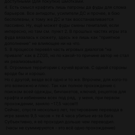
доступными (для покупки) шмотками.
4. Есть смысл крафтить лишь патроны да фуды для слома
барьеров. Все антидоты, усилители ДС и прочее, в бою
бесполезны, к тому же ДС и так восстанавливается
пассивно. Ну, ещё может фуды смены гениталий, если
интересно, но там см. пункт 2. В прошлых частях игры эта
фуда вязалась к сюжету, здесь же лишь как "приятное
дополнение" не влияющее ни на что.
5. В процессе перевёл часть игровых диалогов "на
привале" как в ZZGS, но по какой-то причине автор не стал
их реализовывать.
6. Огромные территории с кучей врагов. С одной стороны
вроде бы и хорошо.
Но с другой, везде всё одно и то же. Впрочем, для кого-то
это возможно и плюс. Так как полное прохождение с
поиском всей одежды, бичпакетов, ключей, рецептов для
крафта и избиением всех под ряд, у меня, при первом
прохождении, заняло ~17,5 часов!!!
Сейчас, спустя несколько лет, тестирование перевода в
игре заняло 9,5 часов + те 4 часа убитые из-за бага.
Субъективно, я её проходил дольше чем переводил.
(часы не суммируются - это всё одно прохождение)