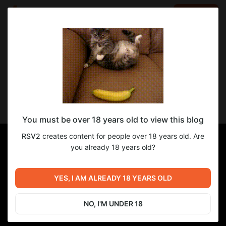
LOG IN
EN
Go to blog
RSV2
Feb 21 2025 08:15
SUBSCRIBE
Зачистка Зоны смерти
You must be over 18 years old to view this blog
RSV2
creates content for people over 18 years old. Are
you already 18 years old?
YES, I AM ALREADY 18 YEARS OLD
NO, I'M UNDER 18