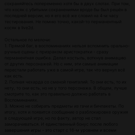
сохраняйтесь попеременно хотя бы в двух слотах. При том,
что косяк с убитыми сохранениями вроде бы был решён в
последней версии, но я его всё же словил на 4-м часу
тестирования. Не помню точно, какой-то перманентный
косяк в live2d.
Остальное по мелочи:
1. Прямой баг, в воспоминаниях нельзя вспомнить орально-
ручные сцены с призраком аристократки - сразу
перманентная ошибка. Делал костыль, воткнув анимацию
от других персонажей. Но с ним, эти самые анимации
перестали работать уже в самой игре, так что вернул всё
как есть.
2. Полная чехарда со сменой гениталий. То они есть, то их
нету, то они есть, но не у того персонажа. В общем, лучше
смотрите то, как это правильно должно работать в
Воспоминаниях.
3. Можно не собирать предметы из гачи и бичпакеты. По
итогу, хотя и появится сообщение о разблокировке оружия
в следующей игре, но по факту, автор не стал
заморачиваться. И единственный бонус после любого
завершения игры - это старт с 16-м уровнем и всеми