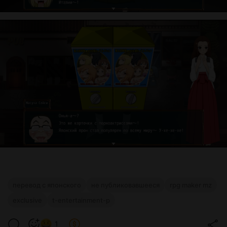
перевод с японского
не публиковавшееся
rpg maker mz
exclusive
t-entertainment-p
1