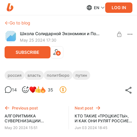
LOG IN
EN
Go to blog
Школа Солидарной Экономики и Политики
May 25 2024 17:30
SUBSCRIBE
ИГРЫ «ПАТРИОТОВ». ПРЯТКИ ВМЕСТО
россия
власть
политбюро
путин
ШАХМАТ (Спрятанное от россиян
Level required:
14
35
«Политбюро»)
Свободный слушатель
Напомним нашим читателям, как на самом деле устроена
UNLOCK WITH DISCOUNT
система власти в современной России и что такое
Previous post
Next post
субъекты реальной власти.
$5.2
$3.9 per month
АЛГОРИТМИКА
КТО ТАКИЕ «ТРОЦКИСТЫ»,
-
25
%
СУВЕРЕНИЗАЦИИ
И КАК ОНИ РУЛЯТ РОССИЕЙ
ФИНАНСОВОЙ СИСТЕМЫ
(Серия: «Тайное знание» от
Billed every 12 months.
May 20 2024 15:51
Jun 03 2024 18:45
РОССИИ
каббалистов и в чем суть
The discount applies to the first 12 months only.
троцкистской «плесени»)