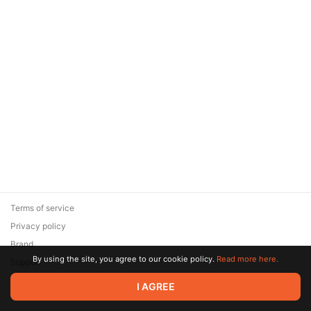
Terms of service
Privacy policy
Brand
By using the site, you agree to our cookie policy.
Read more here.
Support
© 2026 Zaya Solutions Limited. All rights reserved. All trademarks
I AGREE
are the property of their respective owners.