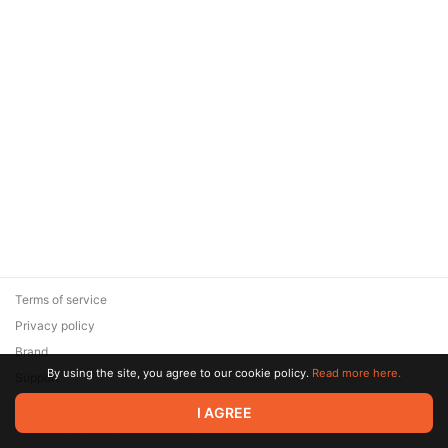
Terms of service
Privacy policy
Brand
By using the site, you agree to our cookie policy.
Read more here.
Support
© 2026 Zaya Solutions Limited. All rights reserved. All trademarks
I AGREE
are the property of their respective owners.