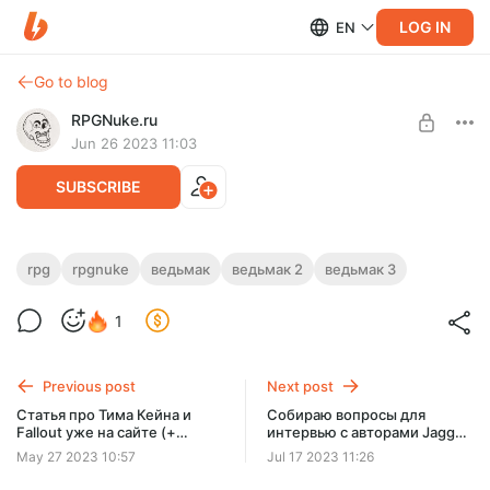
LOG IN
EN
Go to blog
RPGNuke.ru
Jun 26 2023 11:03
SUBSCRIBE
Про успех первого «Ведьмака»
rpg
rpgnuke
ведьмак
ведьмак 2
ведьмак 3
в странах бывшего СССР. Развенчиваю
Level required:
1
популярный миф инсайдами
Хранитель
Небольшой эксклюзивный материал для подписчиков на
UNLOCK POST
Boosty и Patreon.
Previous post
Next post
Статья про Тима Кейна и
Собираю вопросы для
Fallout уже на сайте (+
интервью с авторами Jagged
бонусный инсайд)
Alliance 3
May 27 2023 10:57
Jul 17 2023 11:26