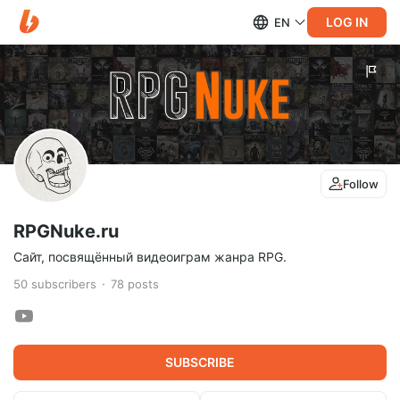
LOG IN
EN
Follow
RPGNuke.ru
Cайт, посвящённый видеоиграм жанра RPG.
50
subscribers
78
posts
SUBSCRIBE