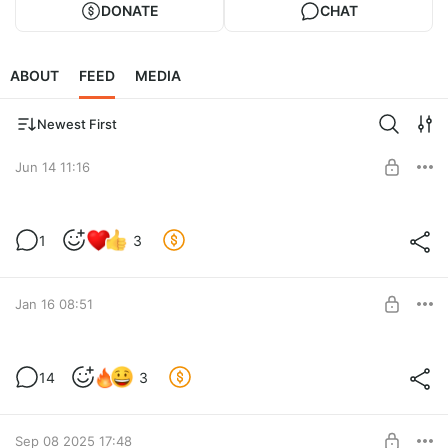
DONATE
CHAT
ABOUT
FEED
MEDIA
Newest First
Jun 14 11:16
RPG, бюджеты и будущее жанра: как
1
3
Восточная Европа победила Северную
Америку в эффективности
Level required:
Хранитель
Jan 16 08:51
SUBSCRIBE
Вопросы для интервью с Крисом
14
3
Авеллоном
Level required:
Хранитель
SUBSCRIBE
Sep 08 2025 17:48