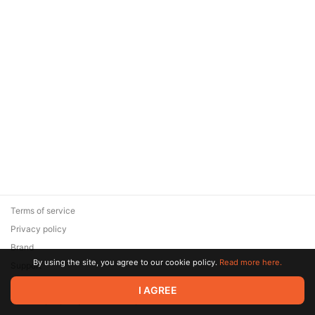
Terms of service
Privacy policy
Brand
By using the site, you agree to our cookie policy.
Read more here.
Support
© 2026 Zaya Solutions Limited. All rights reserved. All trademarks
I AGREE
are the property of their respective owners.