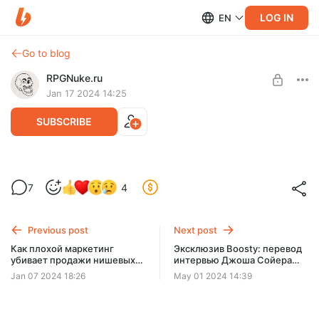
LOG IN
EN
Go to blog
RPGNuke.ru
Jan 17 2024 14:25
SUBSCRIBE
Как Versus Evil хоронила Pillars of
7
4
Eternity II
Level required:
Хранитель
Previous post
Next post
SUBSCRIBE
Как плохой маркетинг
Эксклюзив Boosty: перевод
убивает продажи нишевых
интервью Джоша Сойера
RPG и почему тематические
изданию Rock, Paper,
Jan 07 2024 18:26
May 01 2024 14:39
сайты — лучшие друзья
Shotgun
разработчиков