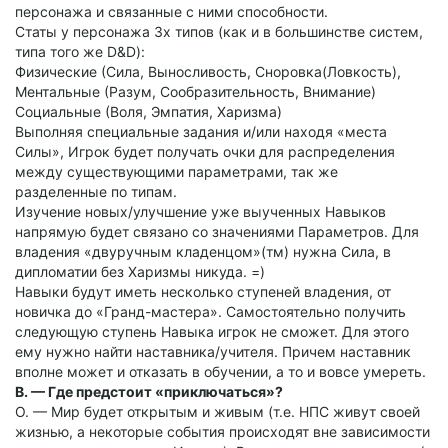
персонажа и связанные с ними способности.
Статы у персонажа 3х типов (как и в большинстве систем,
типа того же D&D):
Физические (Сила, Выносливость, Сноровка(Ловкость),
Ментальные (Разум, Сообразительность, Внимание)
Социальные (Воля, Эмпатия, Харизма)
Выполняя специальные задания и/или находя «места
Силы», Игрок будет получать очки для распределения
между существующими параметрами, так же
разделенные по типам.
Изучение новых/улучшение уже выученных Навыков
напрямую будет связано со значениями Параметров. Для
владения «двуручным кладенцом»(тм) нужна Сила, в
дипломатии без Харизмы никуда. =)
Навыки будут иметь несколько ступеней владения, от
новичка до «Гранд-мастера». Самостоятельно получить
следующую ступень Навыка игрок не сможет. Для этого
ему нужно найти наставника/учителя. Причем наставник
вполне может и отказать в обучении, а то и вовсе умереть.
В. — Где предстоит «приключаться»?
О. — Мир будет открытым и живым (т.е. НПС живут своей
жизнью, а некоторые события происходят вне зависимости