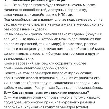
О. — От выборов игрока будет зависеть очень многое.
Начиная от способностей, доступных персонажу,
заканчивая взаимодействием с НПСами.
Под способностями в данном случае подразумеваются не
столько умение стрелять из лука и махать мечом, сколько
разнообразные «кудеса».
От выбранной игроком религии зависят «дары» (бонусы и
специальные навыки, которыми можно пользоваться как
во время сражений, так и в миру). Кроме того, религия
влияет и на социалку, включая помощь от обитателей мира,
дополнительные квесты и бонусы при торговле и других
взаимодействиях.
Кроме верований, мы решили сохранить и более
привычные категории «добрый/злой».
Сочетание этих параметров позволит игроку создать
практически любого персонажа, начиная от фанатичного
«инквизитора»/злого ведуна, заканчивая «палладином»/
добрым волхвом. Разгуляться будет где, не сомневайтесь.
В. — Как выглядит система прокачки персонажа?
О. — Мы решили отойти от привычного, а потому изрядно
поднадоевшего многим принципа «уровней» развития
персонажа. Улучшаться будут параметры (статы)