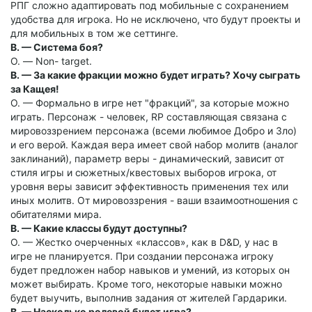
РПГ сложно адаптировать под мобильные с сохранением
удобства для игрока. Но не исключено, что будут проекты и
для мобильных в том же сеттинге.
В. — Система боя?
О. — Non- target.
В. — За какие фракции можно будет играть? Хочу сыграть
за Кащея!
О. — Формально в игре нет "фракций", за которые можно
играть. Персонаж - человек, RP составляющая связана с
мировоззрением персонажа (всеми любимое Добро и Зло)
и его верой. Каждая вера имеет свой набор молитв (аналог
заклинаний), параметр веры - динамический, зависит от
стиля игры и сюжетных/квестовых выборов игрока, от
уровня веры зависит эффективность применения тех или
иных молитв. От мировоззрения - ваши взаимоотношения с
обитателями мира.
В. — Какие классы будут доступны?
О. — Жестко очерченных «классов», как в D&D, у нас в
игре не планируется. При создании персонажа игроку
будет предложен набор навыков и умений, из которых он
может выбирать. Кроме того, некоторые навыки можно
будет выучить, выполнив задания от жителей Гардарики.
В. — Насколько ролевой будет игра?