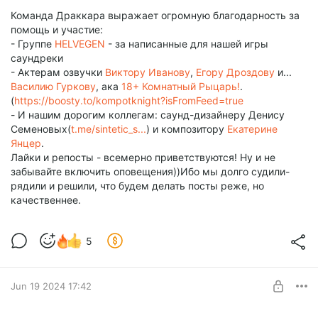
Команда Драккара выражает огромную благодарность за
помощь и участие:
- Группе
HELVEGEN
- за написанные для нашей игры
саундреки
- Актерам озвучки
Виктору Иванову
,
Егору Дроздову
и...
Василию Гуркову
, ака
18+ Комнатный Рыцарь!
.
(
https://boosty.to/kompotknight?isFromFeed=true
- И нашим дорогим коллегам: саунд-дизайнеру Денису
Семеновых(
t.me/sintetic_s...
) и композитору
Екатерине
Янцер
.
Лайки и репосты - всемерно приветствуются! Ну и не
забывайте включить оповещения))Ибо мы долго судили-
рядили и решили, что будем делать посты реже, но
качественнее.
5
Jun 19 2024 17:42