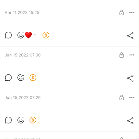
Apr 11 2023 15:25
Сказания Гардарики
1
Level required:
Сказания Гардарики
Jun 15 2022 07:30
UNLOCK POST
Эпилог. Тьма сгущается
Level required:
Сказания Гардарики
SUBSCRIBE
Jun 15 2022 07:29
Глава 4. Гром и молния
Level required:
Сказания Гардарики