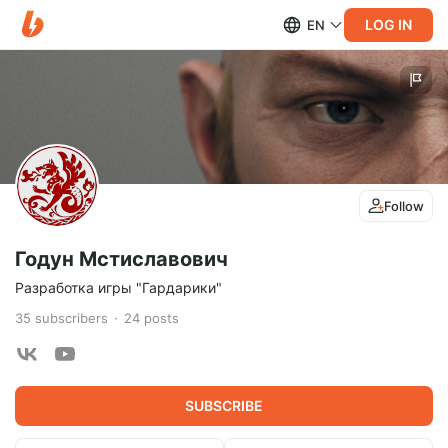
LOG IN
EN
Follow
Годун Мстиславович
Разработка игры "Гардарики"
35
subscribers
24
posts
SUBSCRIBE