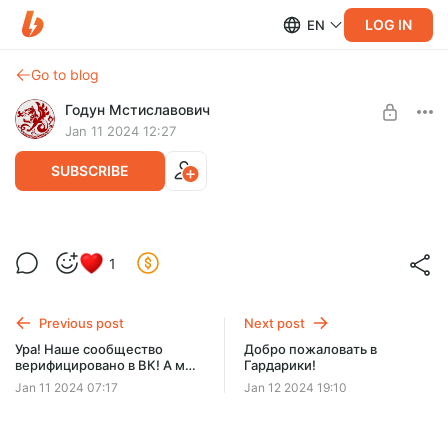
LOG IN
EN
Go to blog
Годун Мстиславович
Jan 11 2024 12:27
SUBSCRIBE
Делимся подробностями об игровом
1
процессе.
Level required:
Сказания Гардарики
Немножко эксклюзивных подробностей об игре.
Previous post
Next post
SUBSCRIBE
Ура! Наше сообщество
Добро пожаловать в
верифицировано в ВК! А мы
Гардарики!
приступаем к работе в
Jan 11 2024 07:17
Jan 12 2024 19:10
новом Году)