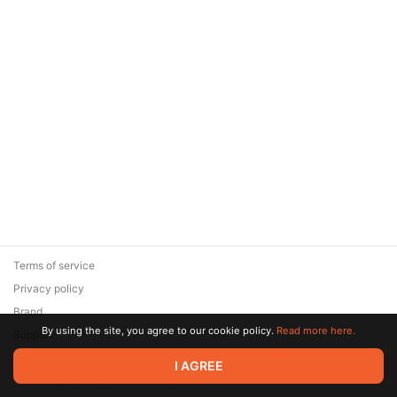
Terms of service
Privacy policy
Brand
By using the site, you agree to our cookie policy.
Read more here.
Support
© 2026 Zaya Solutions Limited. All rights reserved. All trademarks
I AGREE
are the property of their respective owners.