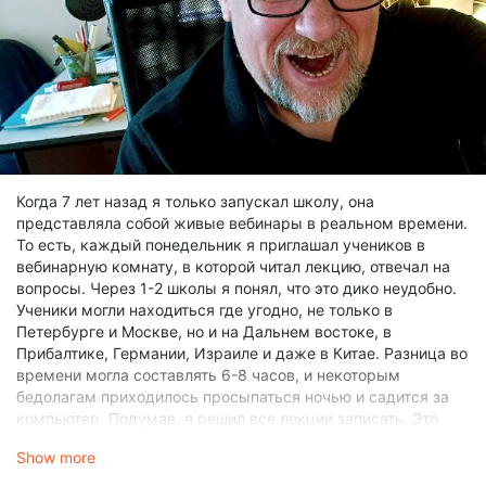
Как реализовать:
Изучайте историю дизайна, включая
докомпьютерный
период. Ищите вдохновение в старой типографике и
плакатной графике. Понимание
того, как мастера прошлого решали задачи без Photoshop,
даст вам преимущество в
логике построения вашего макета.
5. Отказывайтесь от первых
идей
Когда 7 лет назад я только запускал школу, она
Суть:
Оригинальность — это не просто поиск нового, а
представляла собой живые вебинары в реальном времени.
умение
То есть, каждый понедельник я приглашал учеников в
быстро избавляться от банальных первых решений.
вебинарную комнату, в которой читал лекцию, отвечал на
вопросы. Через 1-2 школы я понял, что это дико неудобно.
Ученики могли находиться где угодно, не только в
Петербурге и Москве, но и на Дальнем востоке, в
Прибалтике, Германии, Израиле и даже в Китае. Разница во
времени могла составлять 6-8 часов, и некоторым
бедолагам приходилось просыпаться ночью и садится за
компьютер. Подумав, я решил все лекции записать. Это
оказалось правильным решением. Это сняло напряжение у
Show more
учеников, ведь лекцию стало возможно прослушать в
любое удобное время и даже вернуться к ней раз и два.