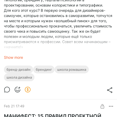
проектировании, основам колористики и типографики.
Для кого этот курс? В первую очередь для дизайнеров-
самоучек, которые остановились в саморазвитии, топчутся
на месте и которым нужен «волшебный пинок» для того,
чтобы профессионально прокачаться, увеличить стоимость
своего чека и повысить самооценку. Так же он будет
полезен и молодым людям, которые ещё только
присматриваются к профессии. Совет всем начинающим –
«начните!»
Переходите на страничку сайта
https://school.romashin-
design.com/brending
Show more
регистрируйтесь, в ближайшее время
действует скидка 40%. Учитесь, меняйте свою жизнь к
лучшему и делайте дизайн!
бренд-дизайн
брендинг
школа ромашина
школа дизайна
Feb 21 17:49
МАНИФЕСТ: 15 ПРАВИЛ ПРОЕКТНОЙ