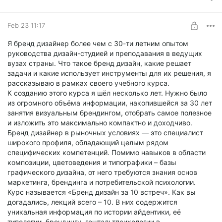
Просто подписка
UNLOCK FOR FREE
Feb 23 11:17
7 days free, then $2.58 per month
Я бренд дизайнер более чем с 30-ти летним опытом
руководства дизайн-студией и преподавания в ведущих
вузах страны. Что такое бренд дизайн, какие решает
задачи и какие использует инструменты для их решения, я
рассказываю в рамках своего учебного курса.
К созданию этого курса я шёл несколько лет. Нужно было
из огромного объёма информации, накопившейся за 30 лет
занятия визуальным брендингом, отобрать самое полезное
и изложить это максимально компактно и доходчиво.
Бренд дизайнер в рыночных условиях — это специалист
широкого профиля, обладающий целым рядом
специфических компетенций. Помимо навыков в области
композиции, цветоведения и типографики – базы
графического дизайна, от него требуются знания основ
маркетинга, брендинга и потребительской психологии.
Курс называется «Бренд дизайн за 10 встреч». Как вы
догадались, лекций всего – 10. В них содержится
уникальная информация по истории айдентики, её
типологии, брендингу, гештальтпсихологии в