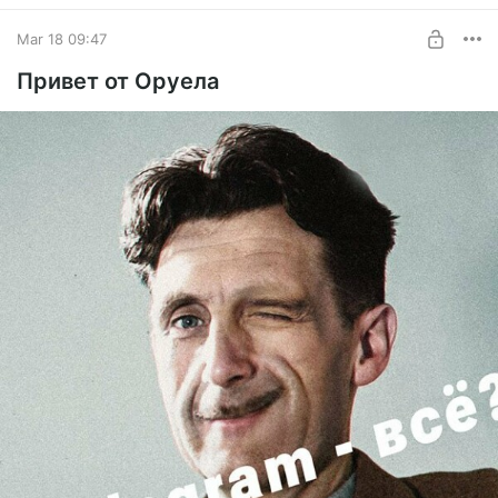
Делюсь полезными лайфхаками
7 days free, then $2.58 per month
Mar 18 09:47
Привет от Оруела