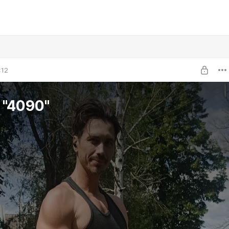
:12
"4090"