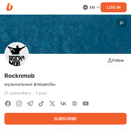
LOG IN
EN
Follow
Rocknmob
музыкальные флешмобы
21
subscribers
1
post
SUBSCRIBE