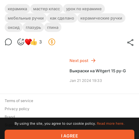
керамика
мастер класс
урок по керамике
мебельные ручки
как сделано
керамические ручки
оксид
глазурь
глина
3
Next post
Выкраски на Witgert 15 py-G
Jan 21 2024 19:33
Terms of service
Privacy policy
Brand
By using the site, you agree to our cookie policy.
Read more here.
Support
© 2026 Zaya Solutions Limited. All rights reserved. All trademarks
I AGREE