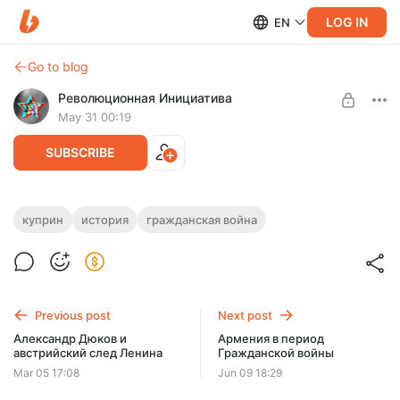
LOG IN
EN
Go to blog
Революционная Инициатива
May 31 00:19
SUBSCRIBE
Куприн и Гражданская война
куприн
история
гражданская война
Level required:
Как русский писатель А.И. Куприн оказался в Белой армии
Красноармеец
и как отразил эпоху Гражданской войны в России?
UNLOCK POST
Previous post
Next post
Александр Дюков и
Армения в период
австрийский след Ленина
Гражданской войны
Mar 05 17:08
Jun 09 18:29