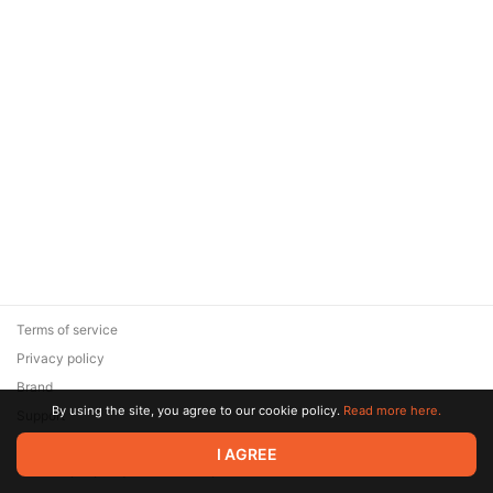
Terms of service
Privacy policy
Brand
By using the site, you agree to our cookie policy.
Read more here.
Support
© 2026 Zaya Solutions Limited. All rights reserved. All trademarks
I AGREE
are the property of their respective owners.