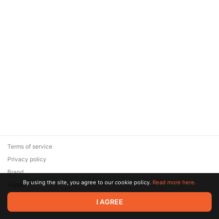
Terms of service
Privacy policy
Brand
By using the site, you agree to our cookie policy.
Read more here.
Support
© 2026 Zaya Solutions Limited. All rights reserved. All trademarks
I AGREE
are the property of their respective owners.