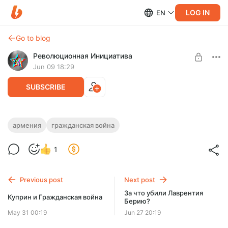
LOG IN
EN
Go to blog
Революционная Инициатива
Jun 09 18:29
SUBSCRIBE
Армения в период Гражданской войны
армения
гражданская война
Level required:
Представляем вашему вниманию наш разговор о событиях
1
Красноармеец
в Армении в период Гражданской войны (1918-1920 годы).
UNLOCK POST
Previous post
Next post
За что убили Лаврентия
Куприн и Гражданская война
Берию?
May 31 00:19
Jun 27 20:19