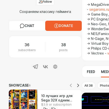
Follow
→ MegaDrive/
-
segaroms.r
Сохраняем классику гейминга
→ Game Boy,
→ PC Engine/
→ Neo-Geo, 
CHAT
DONATE
→ WonderSwa
→ NES/Famic
→ N-Gage, N
→ Virtual Bo
36
38
→ Philips CD-
subscribers
posts
→ Vectrex -
v
FEED
MED
All
38
Phot
SHOWCASE
6
10 лучших игр для
Sega 32X одним
$3.9 or subscription
файлом