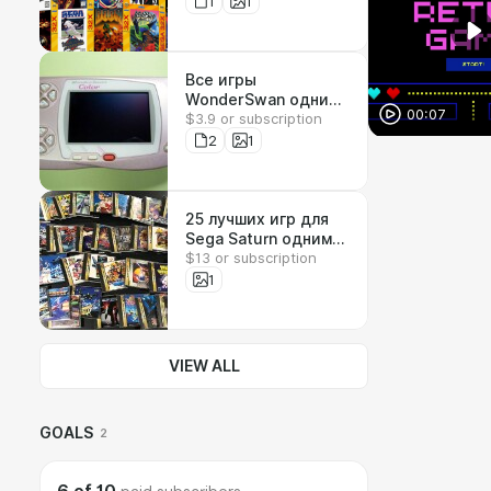
1
1
Все игры
WonderSwan одним
00:07
$3.9 or subscription
файлом
2
1
25 лучших игр для
Sega Saturn одним
$13 or subscription
файлом
1
VIEW ALL
GOALS
2