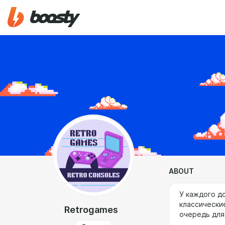
ABOUT
У каждого д
классически
Retrogames
очередь для