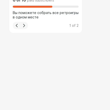
6
of
10
paid subscribers
Вы поможете собрать все ретроигры
в одном месте
1
of
2