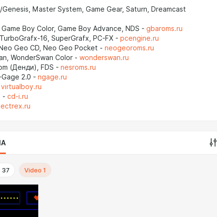
Genesis, Master System, Game Gear, Saturn, Dreamcast
u
 Game Boy Color, Game Boy Advance, NDS -
gbaroms.ru
TurboGrafx-16, SuperGrafx, PC-FX -
pcengine.ru
Neo Geo CD, Neo Geo Pocket -
neogeoroms.ru
n, WonderSwan Color -
wonderswan.ru
om (Денди), FDS -
nesroms.ru
-Gage 2.0 -
ngage.ru
y
virtualboy.ru
i -
cd-i.ru
ectrex.ru
IA
o
37
Video
1