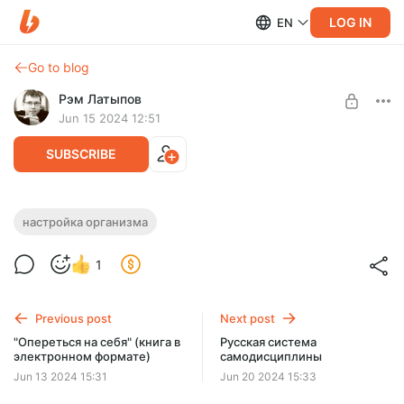
LOG IN
EN
Go to blog
Рэм Латыпов
Jun 15 2024 12:51
SUBSCRIBE
Работающие рекомендации по
настройка организма
организации себе здорового сна
Level required:
1
Базовая поддержка
Практические работающие рекомендации, которые
помогут нормализовать процесс засыпания и дадут вам
SUBSCRIBE
(при регулярном применении) здоровый сон
Previous post
Next post
"Опереться на себя" (книга в
Русская система
электронном формате)
самодисциплины
Jun 13 2024 15:31
Jun 20 2024 15:33