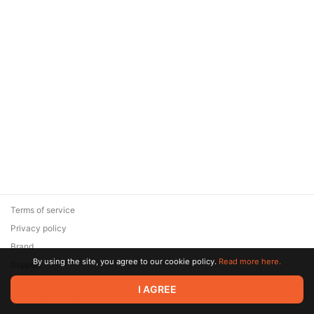
Terms of service
Privacy policy
Brand
By using the site, you agree to our cookie policy.
Read more here.
Support
© 2026 Zaya Solutions Limited. All rights reserved. All trademarks
I AGREE
are the property of their respective owners.